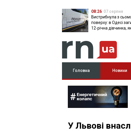
08:26
07 серпня
Вистрибнула з сьом
поверху: в Одесі за
12-річна дівчинка, я
приїхала на відпочи
Головна
Новини
У Львові внас