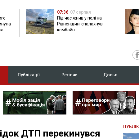
07:36
07 серпня
ого
Під час жнив у полі на
гинула
Рівненщині спалахнув
ка
комбайн
нок
Публікації
Регіони
Досьє
ПУБЛІК
лідок ДТП перекинувся