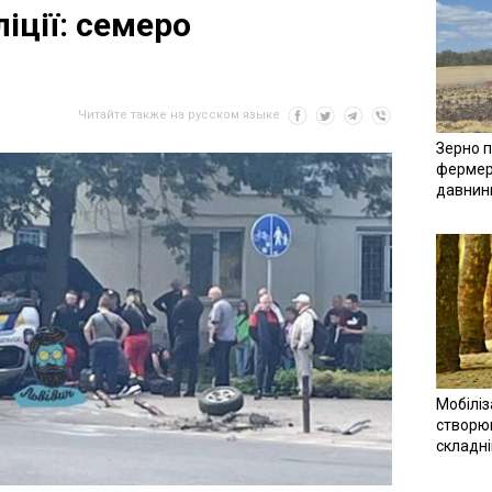
іції: семеро
Читайте также на русском языке
Зерно п
фермер
давнин
Мобіліз
створюв
складн