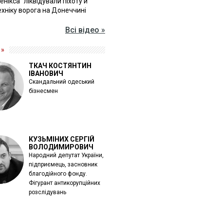
Фенікса" ліквідували піхоту й
хніку ворога на Донеччині
Всі відео »
 »
ТКАЧ КОСТЯНТИН
ІВАНОВИЧ
Скандальний одеський
бізнесмен
КУЗЬМІНИХ СЕРГІЙ
ВОЛОДИМИРОВИЧ
Народний депутат України,
підприємець, засновник
благодійного фонду.
Фігурант антикорупційних
розслідувань