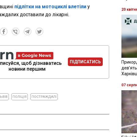
івщині
підлітки на мотоциклі влетіли
у
20 квітн
аждалих доставили до лікарні.
ПІДПИСАТИСЬ
Прикор
писуйся, щоб дізнаватись
девʼять
новини першим
Харків
07 серп
ЬВІВ
ПОЛІЦІЯ
ПОСТРАЖДАЛІ