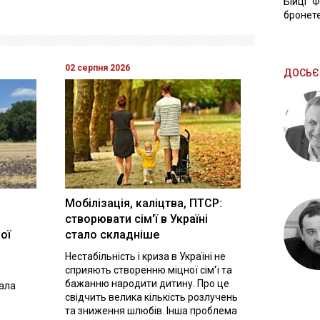
Бійці "
бронете
02 серпня 2026
ДОСЬЄ
Мобілізація, каліцтва, ПТСР:
створювати сім'ї в Україні
ої
стало складніше
Нестабільність і криза в Україні не
сприяють створенню міцної сім'ї та
бажанню народити дитину. Про це
вала
свідчить велика кількість розлучень
та зниження шлюбів. Інша проблема