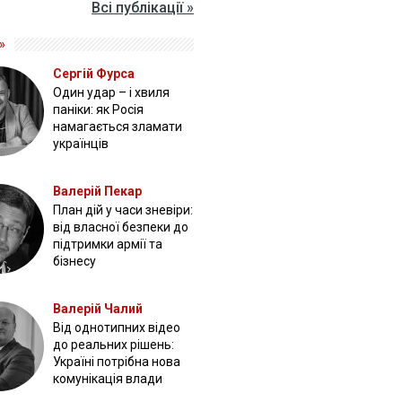
Всі публікації »
»
Сергій Фурса
Один удар – і хвиля
паніки: як Росія
намагається зламати
українців
Валерій Пекар
План дій у часи зневіри:
від власної безпеки до
підтримки армії та
бізнесу
Валерій Чалий
Від однотипних відео
до реальних рішень:
Україні потрібна нова
комунікація влади