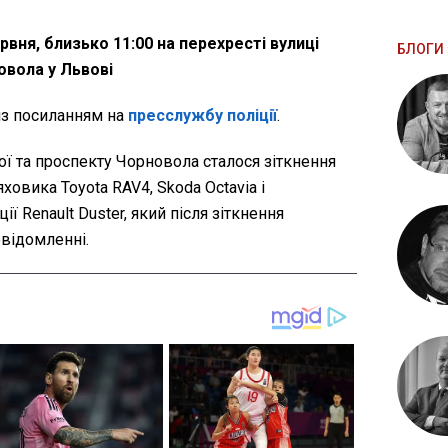
рвня, близько 11:00 на перехресті вулиці
БЛОГИ 
овола у Львові
із посиланням на
пресслужбу поліції
.
ної та проспекту Чорновола сталося зіткнення
ховика Toyota RAV4, Skoda Octavia і
ї Renault Duster, який після зіткнення
овідомленні.