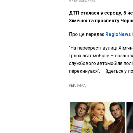
фото: соцмережі
ДТП сталася в середу, 5 че
Хімічної та проспекту Чорн
Про це передає
RegioNews
"На перехресті вулиці Хіміч
трьох автомобілів – позашля
службового автомобіля поліці
перекинувся", – йдеться у п