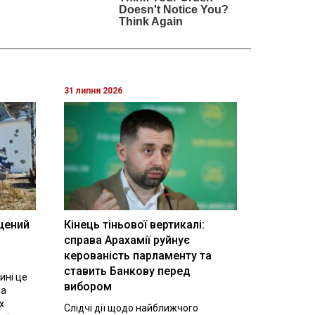
31 липня 2026
щений
Кінець тіньової вертикалі:
і
справа Арахамії руйнує
керованість парламенту та
ставить Банкову перед
ині це
вибором
на
х
Слідчі дії щодо найближчого