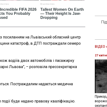
Пі
з посиланням на Львівський обласний центр
ицини катастроф, в ДТП постраждали семеро
ВІДЕО 
27 квітн
акож водіїв двох автомобілів і пасажирку
карні Львова”, – розповіла прессекретарка
ться. Постраждалим надається медична
Прикор
 події буде надано правову кваліфікацію.
ворожої
окупант