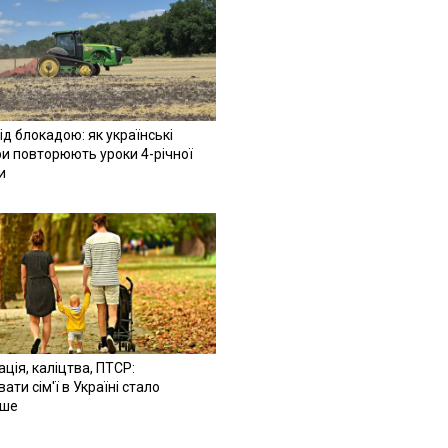
ід блокадою: як українські
и повторюють уроки 4-річної
и
ація, каліцтва, ПТСР:
ати сім'ї в Україні стало
іше