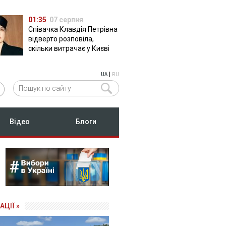
01:35
07 серпня
Співачка Клавдія Петрівна
відверто розповіла,
скільки витрачає у Києві
|
UA
RU
Відео
Блоги
АЦІЇ »