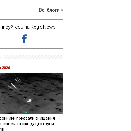
Всі блоги »
дписуйтесь на RegioNews
»
я 2026
донники показали знищення
 техніки та ліквідацію групи
ів