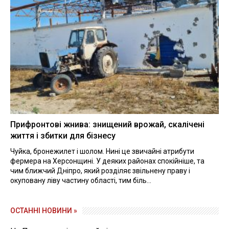
Прифронтові жнива: знищений врожай, скалічені
життя і збитки для бізнесу
Чуйка, бронежилет і шолом. Нині це звичайні атрибути
фермера на Херсонщині. У деяких районах спокійніше, та
чим ближчий Дніпро, який розділяє звільнену праву і
окуповану ліву частину області, тим біль...
ОСТАННІ НОВИНИ »