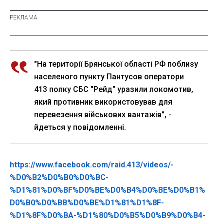
"На території Брянської області РФ поблизу
населеного пункту Пантусов оператори
413 полку СБС "Рейд" уразили локомотив,
який противник використовував для
перевезення військових вантажів", -
йдеться у повідомленні.
https://www.facebook.com/raid.413/videos/-
%D0%B2%D0%B0%D0%BC-
%D1%81%D0%BF%D0%BE%D0%B4%D0%BE%D0%B1%
D0%B0%D0%BB%D0%BE%D1%81%D1%8F-
%D1%8F%D0%BA-%D1%80%D0%B5%D0%B9%D0%B4-