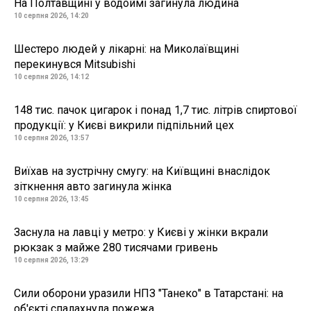
На Полтавщині у водоймі загинула людина
10 серпня 2026, 14:20
Шестеро людей у лікарні: на Миколаївщині
перекинувся Mitsubishi
10 серпня 2026, 14:12
148 тис. пачок цигарок і понад 1,7 тис. літрів спиртової
продукції: у Києві викрили підпільний цех
10 серпня 2026, 13:57
Виїхав на зустрічну смугу: на Київщині внаслідок
зіткнення авто загинула жінка
10 серпня 2026, 13:45
Заснула на лавці у метро: у Києві у жінки вкрали
рюкзак з майже 280 тисячами гривень
10 серпня 2026, 13:29
Сили оборони уразили НПЗ "Танеко" в Татарстані: на
об'єкті спалахнула пожежа