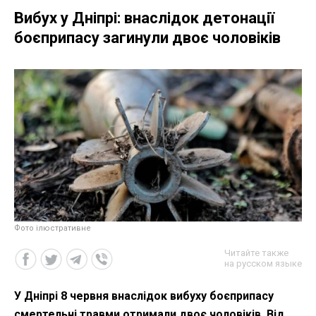
Вибух у Дніпрі: внаслідок детонації
боєприпасу загинули двоє чоловіків
Фото ілюстративне
Читайте также
на русском языке
У Дніпрі 8 червня внаслідок вибуху боєприпасу
смертельні травми отримали двоє чоловіків. Від