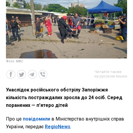
Фото: МВС
Читайте также
на русском языке
Унаслідок російського обстрілу Запоріжжя
кількість постраждалих зросла до 24 осіб. Серед
поранених — п’ятеро дітей
Про це
повідомили
в Міністерство внутрішніх справ
України, передає
RegioNews
.