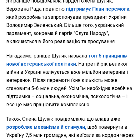
Як раніше повідомляла нардеп Олена Шуляк,
Верховна Рада повністю
підтримує План перемоги
,
який розробив та запропонував президент України
Володимир Зеленський. Більше того, український
парламент, зокрема й партія "Слуга Народу",
включається в його реалізацію та просування.
Нагадаємо, раніше Шуляк назвала
топ-5 принципів
нової ветеранської політики
. На третій рік великої
війни в Україні налічується вже мільйон ветеранів і
ветеранок. Після перемоги їхня кількість може
становити 5-6 млн людей. Усім їм необхідна всебічна
підтримка – соціальна, економічна, психологічна – і
все це має працювати комплексно.
Також Олена Шуляк повідомляла, що влада вже
розробляє механізми й стимули,
щоб повернути в
Україну 7,5 млн громадян, які виїхали за кордон через