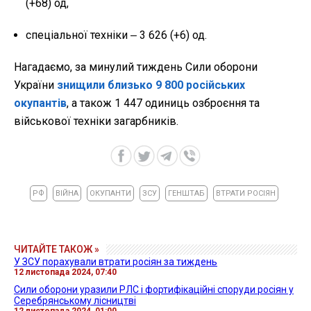
(+68) од,
спеціальної техніки ‒ 3 626 (+6) од.
Нагадаємо, за минулий тиждень Сили оборони
України
знищили близько 9 800 російських
окупантів
, а також 1 447 одиниць озброєння та
військової техніки загарбників.
РФ
ВІЙНА
ОКУПАНТИ
ЗСУ
ГЕНШТАБ
ВТРАТИ РОСІЯН
ЧИТАЙТЕ ТАКОЖ »
У ЗСУ порахували втрати росіян за тиждень
12 листопада 2024, 07:40
Сили оборони уразили РЛС і фортифікаційні споруди росіян у
Серебрянському лісництві