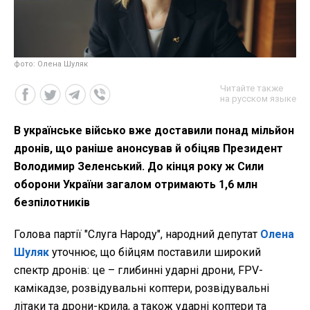
фото: Олена Шуляк
Читайте также
на русском языке
В українське військо вже доставили понад мільйон
дронів, що раніше анонсував й обіцяв Президент
Володимир Зеленський. До кінця року ж Сили
оборони України загалом отримають 1,6 млн
безпілотників
Голова партії "Слуга Народу", народний депутат
Олена
Шуляк
уточнює, що бійцям поставили широкий
спектр дронів: це – глибинні ударні дрони, FPV-
камікадзе, розвідувальні коптери, розвідувальні
літаки та дрони-крила, а також ударні коптери та