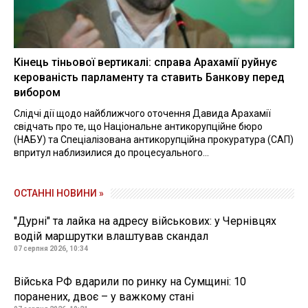
Кінець тіньової вертикалі: справа Арахамії руйнує
керованість парламенту та ставить Банкову перед
вибором
Слідчі дії щодо найближчого оточення Давида Арахамії
свідчать про те, що Національне антикорупційне бюро
(НАБУ) та Спеціалізована антикорупційна прокуратура (САП)
впритул наблизилися до процесуального...
ОСТАННІ НОВИНИ »
"Дурні" та лайка на адресу військових: у Чернівцях
водій маршрутки влаштував скандал
07 серпня 2026, 10:34
Війська РФ вдарили по ринку на Сумщині: 10
поранених, двоє – у важкому стані