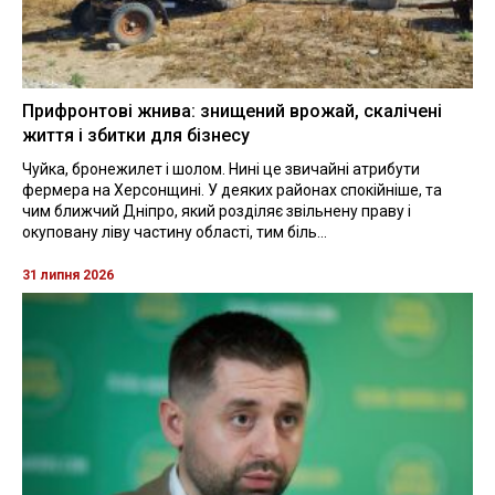
Прифронтові жнива: знищений врожай, скалічені
життя і збитки для бізнесу
Чуйка, бронежилет і шолом. Нині це звичайні атрибути
фермера на Херсонщині. У деяких районах спокійніше, та
чим ближчий Дніпро, який розділяє звільнену праву і
окуповану ліву частину області, тим біль...
31 липня 2026