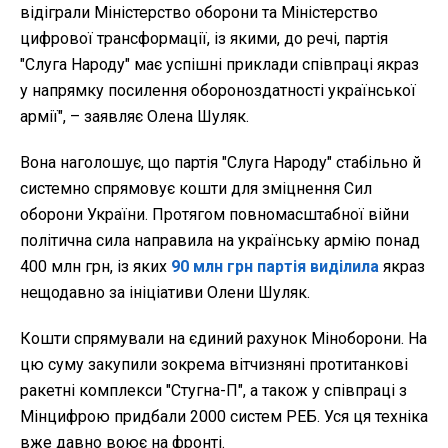
відіграли Міністерство оборони та Міністерство
цифрової трансформації, із якими, до речі, партія
"Слуга Народу" має успішні приклади співпраці якраз
у напрямку посилення обороноздатності української
армії", – заявляє Олена Шуляк.
Вона наголошує, що партія "Слуга Народу" стабільно й
системно спрямовує кошти для зміцнення Сил
оборони України. Протягом повномасштабної війни
політична сила направила на українську армію понад
400 млн грн, із яких
90 млн грн партія виділила
якраз
нещодавно за ініціативи Олени Шуляк.
Кошти спрямували на єдиний рахунок Міноборони. На
цю суму закупили зокрема вітчизняні протитанкові
ракетні комплекси "Стугна-П", а також у співпраці з
Мінцифрою придбали 2000 систем РЕБ. Уся ця техніка
вже давно воює на фронті.