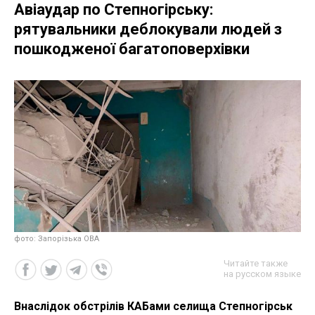
Авіаудар по Степногірську:
рятувальники деблокували людей з
пошкодженої багатоповерхівки
фото: Запорізька ОВА
Читайте также
на русском языке
Внаслідок обстрілів КАБами селища Степногірськ