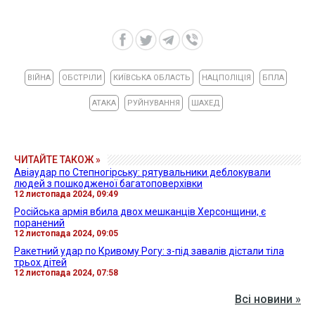
ВІЙНА
ОБСТРІЛИ
КИЇВСЬКА ОБЛАСТЬ
НАЦПОЛІЦІЯ
БПЛА
АТАКА
РУЙНУВАННЯ
ШАХЕД
ЧИТАЙТЕ ТАКОЖ »
Авіаудар по Степногірську: рятувальники деблокували
людей з пошкодженої багатоповерхівки
12 листопада 2024, 09:49
Російська армія вбила двох мешканців Херсонщини, є
поранений
12 листопада 2024, 09:05
Ракетний удар по Кривому Рогу: з-під завалів дістали тіла
трьох дітей
12 листопада 2024, 07:58
Всі новини »