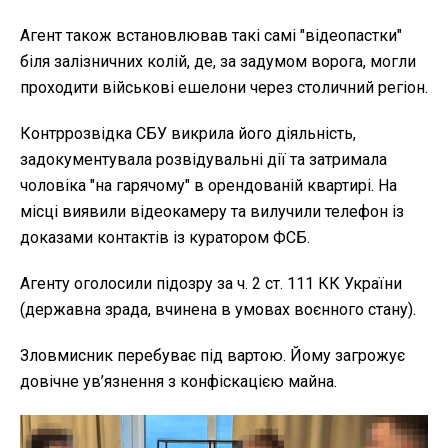
Агент також встановлював такі самі "відеопастки"
біля залізничних колій, де, за задумом ворога, могли
проходити військові ешелони через столичний регіон.
Контррозвідка СБУ викрила його діяльність,
задокументувала розвідувальні дії та затримала
чоловіка "на гарячому" в орендованій квартирі. На
місці виявили відеокамеру та вилучили телефон із
доказами контактів із куратором ФСБ.
Агенту оголосили підозру за ч. 2 ст. 111 КК України
(державна зрада, вчинена в умовах воєнного стану).
Зловмисник перебуває під вартою. Йому загрожує
довічне ув’язнення з конфіскацією майна.