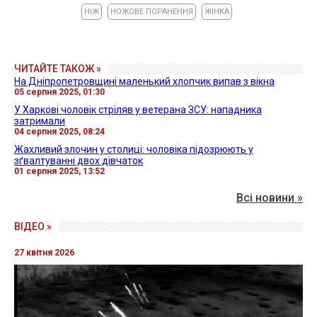
НІЖ
НОЖОВЕ ПОРАНЕННЯ
ЖІНКА
ЧИТАЙТЕ ТАКОЖ »
На Дніпропетровщині маленький хлопчик випав з вікна
05 серпня 2025, 01:30
У Харкові чоловік стріляв у ветерана ЗСУ: нападника
затримали
04 серпня 2025, 08:24
Жахливий злочин у столиці: чоловіка підозрюють у
зґвалтуванні двох дівчаток
01 серпня 2025, 13:52
Всі новини »
ВІДЕО »
27 квітня 2026