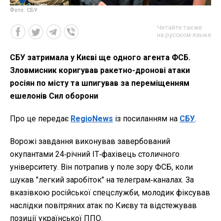
Фото: СБУ
Читайте также
на русском языке
СБУ затримала у Києві ще одного агента ФСБ.
Зловмисник коригував ракетно-дронові атаки
росіян по місту та шпигував за переміщенням
ешелонів Сил оборони
Про це передає
RegioNews
із посиланням на
СБУ
.
Ворожі завдання виконував завербований
окупантами 24‑річний ІТ‑фахівець столичного
університету. Він потрапив у поле зору ФСБ, коли
шукав "легкий заробіток" на телеграм‑каналах. За
вказівкою російської спецслужби, молодик фіксував
наслідки повітряних атак по Києву та відстежував
позиції української ППО.