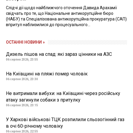
Слідчі дії щодо найближчого оточення Давида Арахамії
свідчать про те, що Національне антикорупційне бюро
(НАБУ) та Спеціалізована антикорупційна прокуратура (САП)
впритул наблизилися до процесуального...
ОСТАННІ НОВИНИ »
Дизель пішов на спад: які зараз цінники на АЗС
06 серпня 2026, 23:55
На Київщині на пляжі помер чоловік
06 серпня 2026, 23:30
Не витримали вибухи: на Київщині через російську
атаку загинули собаки з притулку
06 серпня 2026, 23:15
У Харкові військові ТЦК розпилили сльозогінний газ
в очі 60-річному чоловіку
06 серпня 2026, 22:55