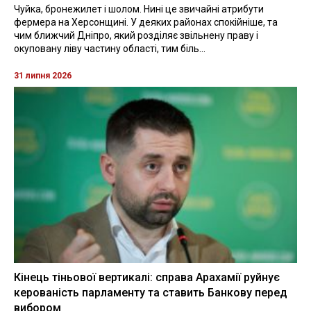
Чуйка, бронежилет і шолом. Нині це звичайні атрибути
фермера на Херсонщині. У деяких районах спокійніше, та
чим ближчий Дніпро, який розділяє звільнену праву і
окуповану ліву частину області, тим біль...
31 липня 2026
Кінець тіньової вертикалі: справа Арахамії руйнує
керованість парламенту та ставить Банкову перед
вибором