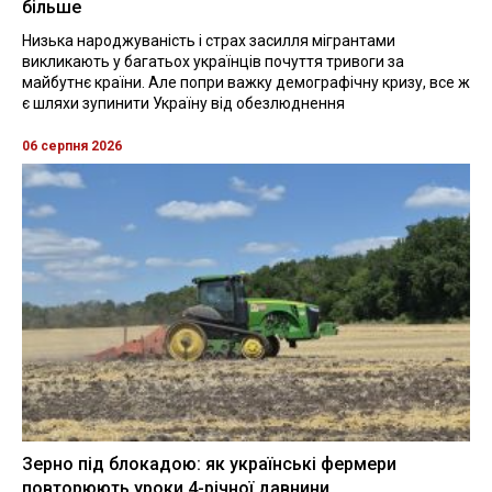
більше
Низька народжуваність і страх засилля мігрантами
викликають у багатьох українців почуття тривоги за
майбутнє країни. Але попри важку демографічну кризу, все ж
є шляхи зупинити Україну від обезлюднення
06 серпня 2026
Зерно під блокадою: як українські фермери
повторюють уроки 4-річної давнини