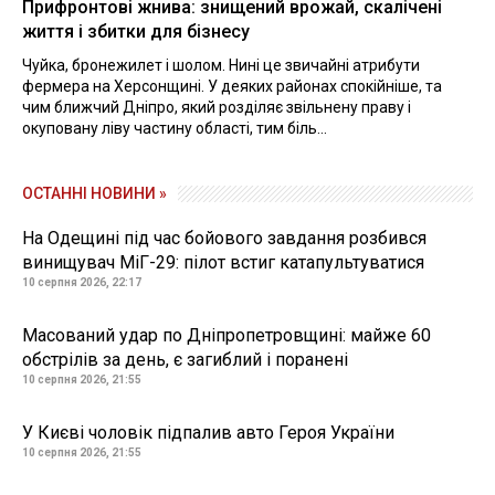
Прифронтові жнива: знищений врожай, скалічені
життя і збитки для бізнесу
Чуйка, бронежилет і шолом. Нині це звичайні атрибути
фермера на Херсонщині. У деяких районах спокійніше, та
чим ближчий Дніпро, який розділяє звільнену праву і
окуповану ліву частину області, тим біль...
ОСТАННІ НОВИНИ »
На Одещині під час бойового завдання розбився
винищувач МіГ-29: пілот встиг катапультуватися
10 серпня 2026, 22:17
Масований удар по Дніпропетровщині: майже 60
обстрілів за день, є загиблий і поранені
10 серпня 2026, 21:55
У Києві чоловік підпалив авто Героя України
10 серпня 2026, 21:55