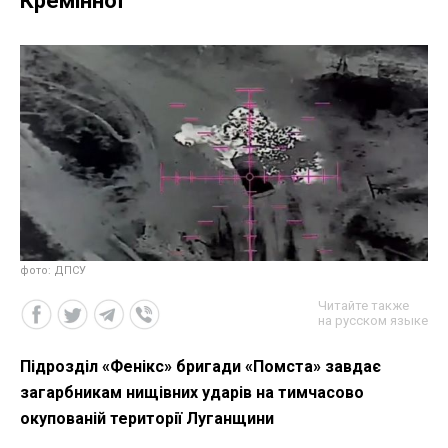
Кремінної
фото: ДПСУ
Читайте также
на русском языке
Підрозділ «Фенікс» бригади «Помста» завдає
загарбникам нищівних ударів на тимчасово
окупованій території Луганщини