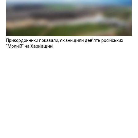
Прикордонники показали, як знищили девʼять російських
"Молній" на Харківщині
07 серпня 2025
Бійці "Фенікса" ліквідували піхоту й бронетехніку ворога на