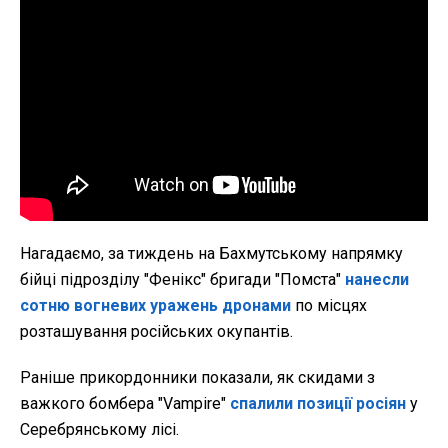
Нагадаємо, за тиждень на Бахмутському напрямку
бійці підрозділу "Фенікс" бригади "Помста"
нанесли
сотню вогневих уражень дронами
по місцях
розташування російських окупантів.
Раніше прикордонники показали, як скидами з
важкого бомбера "Vampire"
спалили позиції росіян
у
Серебрянському лісі.