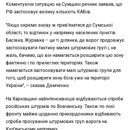
Коментуючи ситуацію на Сумщині речник заявив, що
РФ застосовує велику кількість КАБів.
"Якщо окремо знову ж прив'язатися до Сумської
області, то відтинок у напрямку населених пунктів
Басівка, Журавка – це ті ділянки, де ворог продовжує
застосовувати тактику малих штурмових груп і, на
жаль, бачимо, що він намагається розширити цю зону
фактично і по прилеглих територіях. Також
намагається застосовувати малі штурмові групи для
того, щоб розширити зону боїв уже на території
України", – сказав Демченко.
На Харківщині найінтенсивніше відбуваються спроби
російських штурмів по Вовчанську. Також по лінії
фронту майже щоденно прикордонники відбивають
спроби просування штурмових груп ворога на
Куп'янському напрямку.