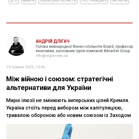
ДТП
АВАРІЯ
ЛЬВІВСЬКА ОБЛАСТЬ
ПОСТРАЖДАЛІ
ЗАГИБЛА
АНДРІЙ ДЛІГАЧ
Голова міжнародної бізнес-спільноти Board, професор
економіки, засновник групи компаній Advanter Group
info@regionews.ua
19 травня 2025, 10:56
Між війною і союзом: стратегічні
альтернативи для України
Мирні ілюзії не змінюють імперських цілей Кремля.
Україна стоїть перед вибором між капітуляцією,
тривалою обороною або новим союзом із Заходом