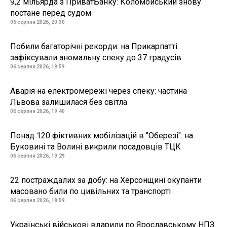
9,2 мільярда з ПриватБанку: Коломойський знову
постане перед судом
06 серпня 2026, 20:30
Побили багаторічні рекорди: на Прикарпатті
зафіксували аномальну спеку до 37 градусів
06 серпня 2026, 19:59
Аварія на електромережі через спеку: частина
Львова залишилася без світла
06 серпня 2026, 19:40
Понад 120 фіктивних мобілізацій в "Оберезі": на
Буковині та Волині викрили посадовців ТЦК
06 серпня 2026, 19:29
22 постраждалих за добу: на Херсонщині окупанти
масовано били по цивільних та транспорті
06 серпня 2026, 18:59
Українські військові вдарили по Ярославському НПЗ