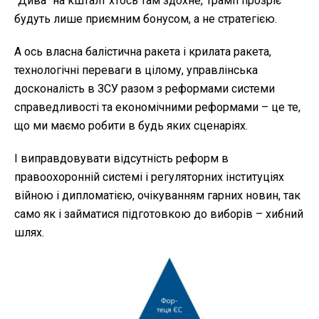
"Дива" на кшталт хтось там здохне, Трамп прозріє
будуть лише приємним бонусом, а не стратегією.
А ось власна балістична ракета і крилата ракета,
технологічні переваги в цілому, управлінська
досконалість в ЗСУ разом з реформами системи
справедливості та економічними реформами – це те,
що ми маємо робити в будь яких сценаріях.
І виправдовувати відсутність реформ в
правоохоронній системі і регуляторних інституціях
війною і дипломатією, очікуванням гарних новин, так
само як і займатися підготовкою до виборів – хибний
шлях.