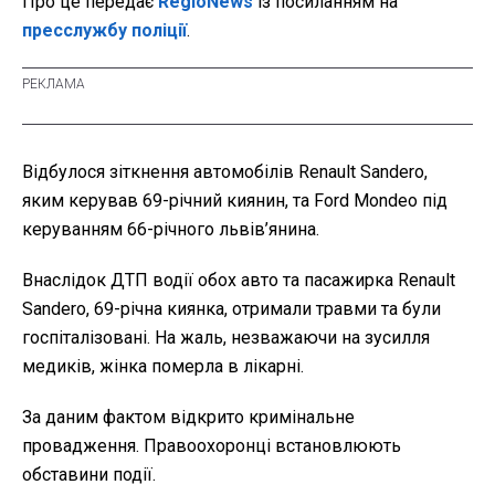
Про це передає
RegioNews
із посиланням на
пресслужбу поліції
.
Відбулося зіткнення автомобілів Renault Sandero,
яким керував 69-річний киянин, та Ford Mondeo під
керуванням 66-річного львів’янина.
Внаслідок ДТП водії обох авто та пасажирка Renault
Sandero, 69-річна киянка, отримали травми та були
госпіталізовані. На жаль, незважаючи на зусилля
медиків, жінка померла в лікарні.
За даним фактом відкрито кримінальне
провадження. Правоохоронці встановлюють
обставини події.