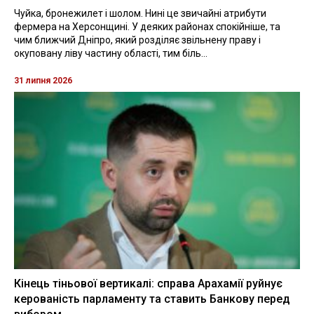
Чуйка, бронежилет і шолом. Нині це звичайні атрибути
фермера на Херсонщині. У деяких районах спокійніше, та
чим ближчий Дніпро, який розділяє звільнену праву і
окуповану ліву частину області, тим біль...
31 липня 2026
Кінець тіньової вертикалі: справа Арахамії руйнує
керованість парламенту та ставить Банкову перед