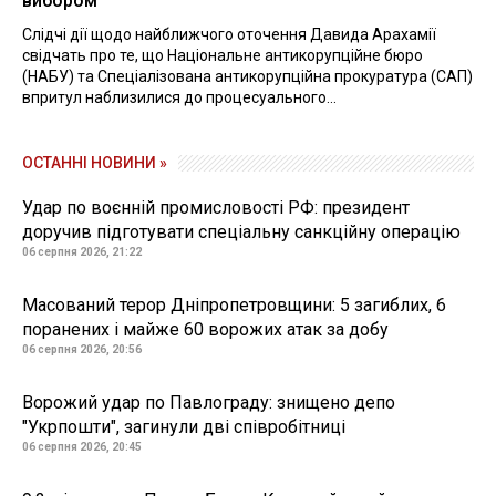
вибором
Слідчі дії щодо найближчого оточення Давида Арахамії
свідчать про те, що Національне антикорупційне бюро
(НАБУ) та Спеціалізована антикорупційна прокуратура (САП)
впритул наблизилися до процесуального...
ОСТАННІ НОВИНИ »
Удар по воєнній промисловості РФ: президент
доручив підготувати спеціальну санкційну операцію
06 серпня 2026, 21:22
Масований терор Дніпропетровщини: 5 загиблих, 6
поранених і майже 60 ворожих атак за добу
06 серпня 2026, 20:56
Ворожий удар по Павлограду: знищено депо
"Укрпошти", загинули дві співробітниці
06 серпня 2026, 20:45