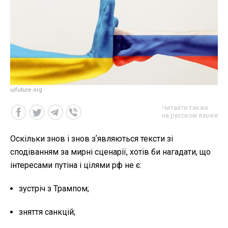
uifuture.org
Читайте также
на русском языке
Оскільки знов і знов зʼявляються тексти зі
сподіванням за мирні сценарії, хотів би нагадати, що
інтересами путіна і цілями рф не є:
зустріч з Трампом;
зняття санкцій;