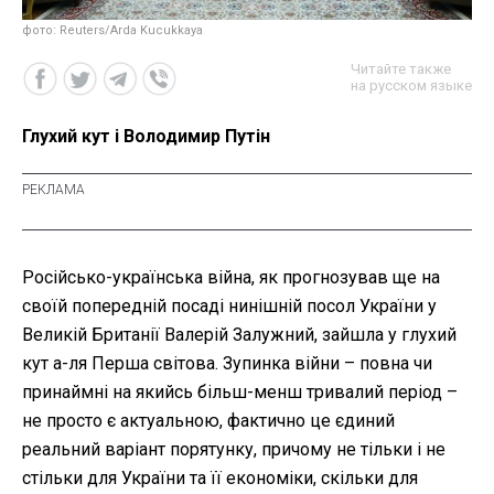
фото: Reuters/Arda Kucukkaya
Читайте также
на русском языке
Глухий кут і Володимир Путін
Російсько-українська війна, як прогнозував ще на
своїй попередній посаді нинішній посол України у
Великій Британії Валерій Залужний, зайшла у глухий
кут а-ля Перша світова. Зупинка війни – повна чи
принаймні на якийсь більш-менш тривалий період –
не просто є актуальною, фактично це єдиний
реальний варіант порятунку, причому не тільки і не
стільки для України та її економіки, скільки для