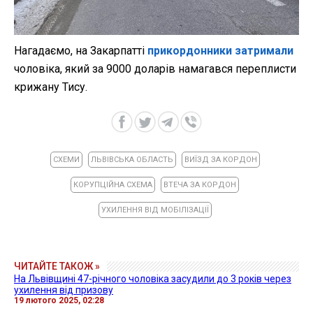
Нагадаємо, на Закарпатті
прикордонники затримали
чоловіка, який за 9000 доларів намагався переплисти
крижану Тису.
СХЕМИ
ЛЬВІВСЬКА ОБЛАСТЬ
ВИЇЗД ЗА КОРДОН
КОРУПЦІЙНА СХЕМА
ВТЕЧА ЗА КОРДОН
УХИЛЕННЯ ВІД МОБІЛІЗАЦІЇ
ЧИТАЙТЕ ТАКОЖ »
На Львівщині 47-річного чоловіка засудили до 3 років через
ухилення від призову
19 лютого 2025, 02:28