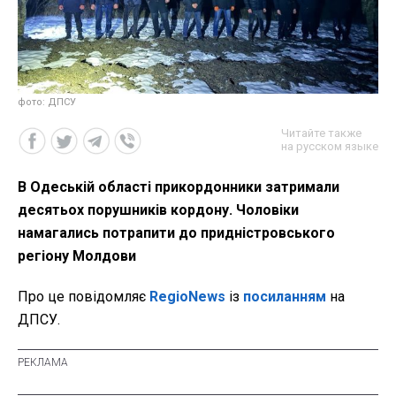
фото: ДПСУ
Читайте также
на русском языке
В Одеській області прикордонники затримали
десятьох порушників кордону. Чоловіки
намагались потрапити до придністровського
регіону Молдови
Про це повідомляє
RegioNews
із
посиланням
на
ДПСУ.