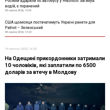
Росіяни вдарили по автобусу у Нікополі: загинув
водій, є поранений
08 серпня 2026, 14:50
США щомісяця постачатимуть Україні ракети для
Patriot – Зеленський
08 серпня 2026, 14:22
19 лютого 2025, 14:30
На Одещині прикордонники затримали
10 чоловіків, які заплатили по 6500
доларів за втечу в Молдову