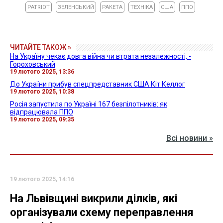
PATRIOT
ЗЕЛЕНСЬКИЙ
РАКЕТА
ТЕХНІКА
США
ППО
ЧИТАЙТЕ ТАКОЖ »
На Україну чекає довга війна чи втрата незалежності, -
Гороховський
19 лютого 2025, 13:36
До України прибув спецпредставник США Кіт Келлог
19 лютого 2025, 10:38
Росія запустила по Україні 167 безпілотників: як
відпрацювала ППО
19 лютого 2025, 09:35
Всі новини »
19 лютого 2025, 14:16
На Львівщині викрили ділків, які
організували схему переправлення