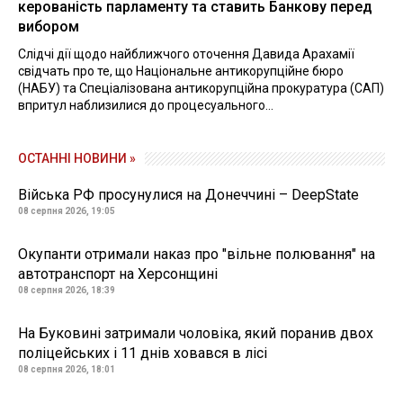
керованість парламенту та ставить Банкову перед
вибором
Слідчі дії щодо найближчого оточення Давида Арахамії
свідчать про те, що Національне антикорупційне бюро
(НАБУ) та Спеціалізована антикорупційна прокуратура (САП)
впритул наблизилися до процесуального...
ОСТАННІ НОВИНИ »
Війська РФ просунулися на Донеччині – DeepState
08 серпня 2026, 19:05
Окупанти отримали наказ про "вільне полювання" на
автотранспорт на Херсонщині
08 серпня 2026, 18:39
На Буковині затримали чоловіка, який поранив двох
поліцейських і 11 днів ховався в лісі
08 серпня 2026, 18:01