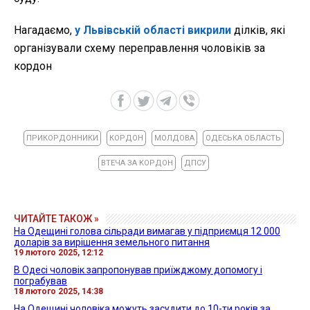
Нагадаємо,
у Львівській області викрили
ділків, які
організували схему переправлення чоловіків за
кордон
ПРИКОРДОННИКИ
КОРДОН
МОЛДОВА
ОДЕСЬКА ОБЛАСТЬ
ВТЕЧА ЗА КОРДОН
ДПСУ
ЧИТАЙТЕ ТАКОЖ »
На Одещині голова сільради вимагав у підприємця 12 000
доларів за вирішення земельного питання
19 лютого 2025, 12:12
В Одесі чоловік запропонував приїжджому допомогу і
пограбував
18 лютого 2025, 14:38
На Одещині чоловіка можуть засудити до 10-ти років за