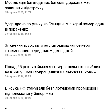
Мобілізація багатодітних батьків: держава має
залишити відстрочку
08 серпня 2026, 17:24
Удар дрона по ринку на Сумщині: у лікарні помер один
із поранених
08 серпня 2026, 16:53
Зіткнення трьох авто на Житомирщині: семеро
травмованих, серед них – двоє дітей
08 серпня 2026, 16:26
Понад 25 років займався поверненням тіл загиблих
на війні: у Києві попрощалися з Олексієм Юковим
08 серпня 2026, 15:57
Війська РФ атакували безпілотниками промислові
підприємства у Запоріжжі
08 серпня 2026, 15:20