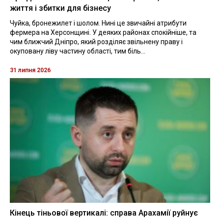
життя і збитки для бізнесу
Чуйка, бронежилет і шолом. Нині це звичайні атрибути
фермера на Херсонщині. У деяких районах спокійніше, та
чим ближчий Дніпро, який розділяє звільнену праву і
окуповану ліву частину області, тим біль...
31 липня 2026
Кінець тіньової вертикалі: справа Арахамії руйнує