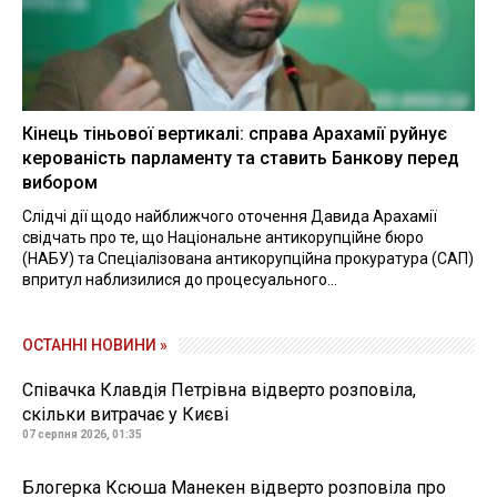
Кінець тіньової вертикалі: справа Арахамії руйнує
керованість парламенту та ставить Банкову перед
вибором
Слідчі дії щодо найближчого оточення Давида Арахамії
свідчать про те, що Національне антикорупційне бюро
(НАБУ) та Спеціалізована антикорупційна прокуратура (САП)
впритул наблизилися до процесуального...
ОСТАННІ НОВИНИ »
Співачка Клавдія Петрівна відверто розповіла,
скільки витрачає у Києві
07 серпня 2026, 01:35
Блогерка Ксюша Манекен відверто розповіла про