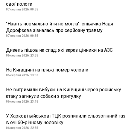
свої пологи
07 серпня 2026, 00:55
"Навіть нормально йти не могла": співачка Надя
Дорофєєва зізналась про серйозну травму
07 серпня 2026, 00:35
Дизель пішов на спад: які зараз цінники на АЗС
06 серпня 2026, 23:55
На Київщині на пляжі помер чоловік
06 серпня 2026, 23:30
Не витримали вибухи: на Київщині через російську
атаку загинули собаки з притулку
06 серпня 2026, 23:15
У Харкові військові ТЦК розпилили сльозогінний газ
в очі 60-річному чоловіку
06 серпня 2026, 22:55