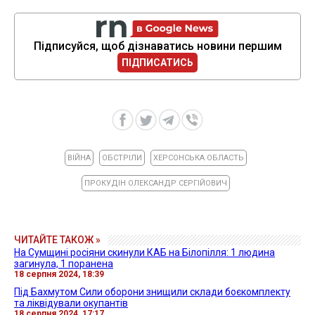
Підписуйся, щоб дізнаватись новини першим
ПІДПИСАТИСЬ
ВІЙНА
ОБСТРІЛИ
ХЕРСОНСЬКА ОБЛАСТЬ
ПРОКУДІН ОЛЕКСАНДР СЕРГІЙОВИЧ
ЧИТАЙТЕ ТАКОЖ »
На Сумщині росіяни скинули КАБ на Білопілля: 1 людина
загинула, 1 поранена
18 серпня 2024, 18:39
Під Бахмутом Сили оборони знищили склади боєкомплекту
та ліквідували окупантів
18 серпня 2024, 17:17