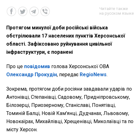
Читайте также
на русском языке
Протягом минулої доби російські війська
обстрілювали 17 населених пунктів Херсонської
області. Зафіксовано руйнування цивільної
інфраструктури, є поранені
Про це
повідомив
голова Херсонської ОВА
Олександр Прокудін
, передає
RegioNews
.
Зокрема, протягом доби росіяни завдавали ударів по
Антонівці, Степанівці, Садовому, Придніпровському,
Білозерці, Приозерному, Станіславі, Понятівці,
Томиній Балці, Новій Кам'янці, Дудчанах, Львовому,
Новокаїрах, Михайлівці, Хрещенівці, Миколаївці та по
місту Херсон.