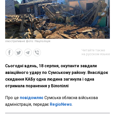
ілюстративне фото: Нацполіція
Читайте также
на русском языке
Сьогодні вдень, 18 серпня, окупанти завдали
авіаційного удару по Сумському району. Внаслідок
скидання КАБу одна людина загинула і одна
отримала поранення у Білопіллі
Про це
повідомляє
Сумська обласна військова
адміністрація, передає
RegioNews
.