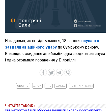
Нагадаємо, як повідомлялося, 18 серпня
окупанти
завдали авіаційного удару
по Сумському району.
Внаслідок скидання авіабомби одна людина загинула
і одна отримала поранення у Білопіллі.
ОБСТРІЛ
ДРОН
ППО
ШАХЕД
ПОВІТРЯНІ СИЛИ
ЧИТАЙТЕ ТАКОЖ »
Під Бахмутом Сили оборони знищили склади боєкомплекту