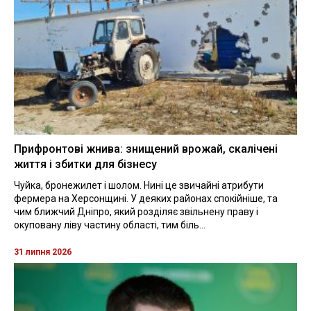
Прифронтові жнива: знищений врожай, скалічені
життя і збитки для бізнесу
Чуйка, бронежилет і шолом. Нині це звичайні атрибути
фермера на Херсонщині. У деяких районах спокійніше, та
чим ближчий Дніпро, який розділяє звільнену праву і
окуповану ліву частину області, тим біль...
31 липня 2026