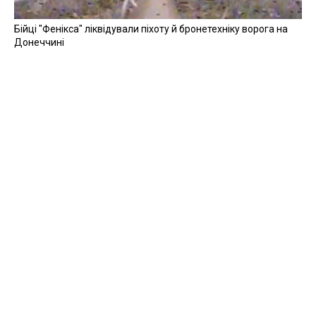
Бійці "Фенікса" ліквідували піхоту й бронетехніку ворога на
Донеччині
Всі відео »
ПУБЛІКАЦІЇ »
Зерно під блокадою: як українські фермери повторюють
уроки 4-річної давнини