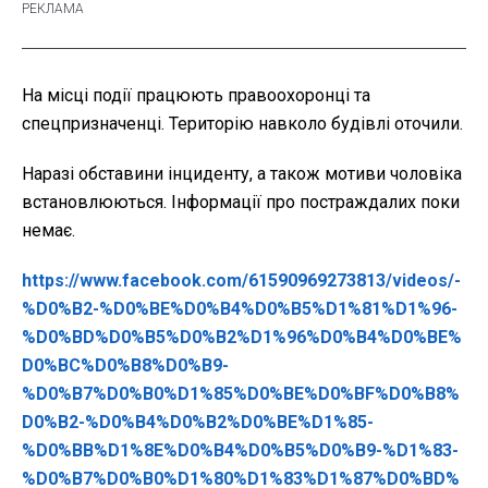
На місці події працюють правоохоронці та
спецпризначенці. Територію навколо будівлі оточили.
Наразі обставини інциденту, а також мотиви чоловіка
встановлюються. Інформації про постраждалих поки
немає.
https://www.facebook.com/61590969273813/videos/-
%D0%B2-%D0%BE%D0%B4%D0%B5%D1%81%D1%96-
%D0%BD%D0%B5%D0%B2%D1%96%D0%B4%D0%BE%
D0%BC%D0%B8%D0%B9-
%D0%B7%D0%B0%D1%85%D0%BE%D0%BF%D0%B8%
D0%B2-%D0%B4%D0%B2%D0%BE%D1%85-
%D0%BB%D1%8E%D0%B4%D0%B5%D0%B9-%D1%83-
%D0%B7%D0%B0%D1%80%D1%83%D1%87%D0%BD%