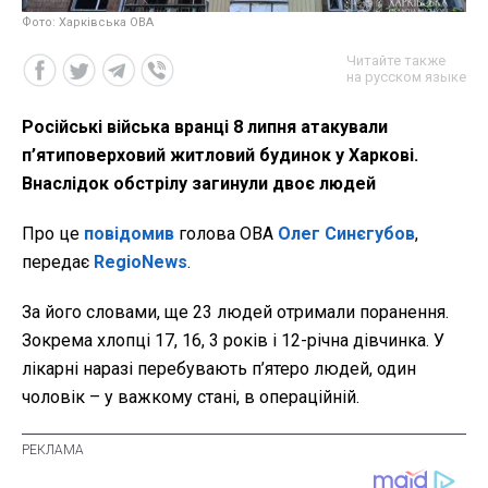
Фото: Харківська ОВА
Читайте также
на русском языке
Російські війська вранці 8 липня атакували
п’ятиповерховий житловий будинок у Харкові.
Внаслідок обстрілу загинули двоє людей
Про це
повідомив
голова ОВА
Олег Синєгубов
,
передає
RegioNews
.
За його словами, ще 23 людей отримали поранення.
Зокрема хлопці 17, 16, 3 років і 12-річна дівчинка. У
лікарні наразі перебувають п’ятеро людей, один
чоловік – у важкому стані, в операційній.