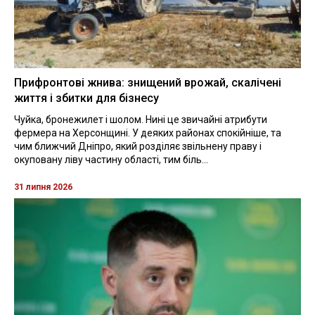
Прифронтові жнива: знищений врожай, скалічені
життя і збитки для бізнесу
Чуйка, бронежилет і шолом. Нині це звичайні атрибути
фермера на Херсонщині. У деяких районах спокійніше, та
чим ближчий Дніпро, який розділяє звільнену праву і
окуповану ліву частину області, тим біль...
31 липня 2026