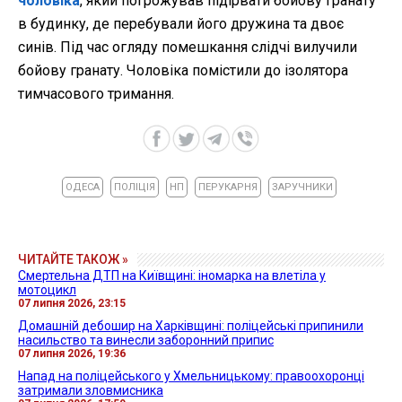
чоловіка
, який погрожував підірвати бойову гранату
в будинку, де перебували його дружина та двоє
синів. Під час огляду помешкання слідчі вилучили
бойову гранату. Чоловіка помістили до ізолятора
тимчасового тримання.
ОДЕСА
ПОЛІЦІЯ
НП
ПЕРУКАРНЯ
ЗАРУЧНИКИ
ЧИТАЙТЕ ТАКОЖ »
Смертельна ДТП на Київщині: іномарка на влетіла у
мотоцикл
07 липня 2026, 23:15
Домашній дебошир на Харківщині: поліцейські припинили
насильство та винесли заборонний припис
07 липня 2026, 19:36
Напад на поліцейського у Хмельницькому: правоохоронці
затримали зловмисника