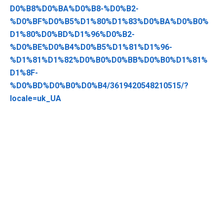
D0%B8%D0%BA%D0%B8-%D0%B2-
%D0%BF%D0%B5%D1%80%D1%83%D0%BA%D0%B0%
D1%80%D0%BD%D1%96%D0%B2-
%D0%BE%D0%B4%D0%B5%D1%81%D1%96-
%D1%81%D1%82%D0%B0%D0%BB%D0%B0%D1%81%
D1%8F-
%D0%BD%D0%B0%D0%B4/3619420548210515/?
locale=uk_UA