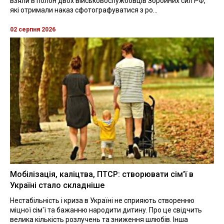
взяли в полон двох військовослужбовців Збройних сил РФ,
які отримали наказ сфотографуватися з ро...
02 серпня 2026
Мобілізація, каліцтва, ПТСР: створювати сім'ї в
Україні стало складніше
Нестабільність і криза в Україні не сприяють створенню
міцної сім'ї та бажанню народити дитину. Про це свідчить
велика кількість розлучень та зниження шлюбів. Інша