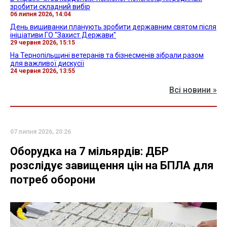
зробити складний вибір
06 липня 2026, 14:04
День вишиванки планують зробити державним святом після
ініціативи ГО "Захист Держави"
29 червня 2026, 15:15
На Тернопільщині ветеранів та бізнесменів зібрали разом
для важливої дискусії
24 червня 2026, 13:55
Всі новини »
07 липня 2026, 20:26
Оборудка на 7 мільярдів: ДБР
розслідує завищення цін на БПЛА для
потреб оборони