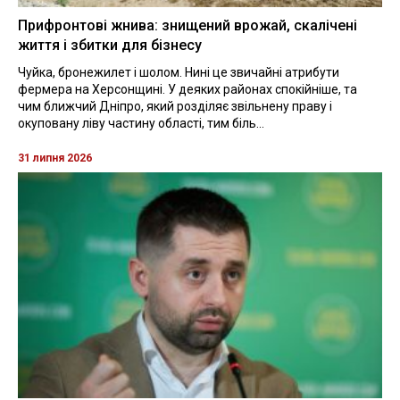
Прифронтові жнива: знищений врожай, скалічені
життя і збитки для бізнесу
Чуйка, бронежилет і шолом. Нині це звичайні атрибути
фермера на Херсонщині. У деяких районах спокійніше, та
чим ближчий Дніпро, який розділяє звільнену праву і
окуповану ліву частину області, тим біль...
31 липня 2026