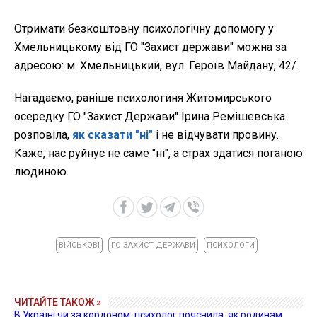
Отримати безкоштовну психологічну допомогу у
Хмельницькому від ГО "Захист держави" можна за
адресою: м. Хмельницький, вул. Героїв Майдану, 42/.
Нагадаємо, раніше психологиня Житомирського
осередку ГО "Захист Держави" Ірина Ремішевська
розповіла,
як сказати "ні"
і не відчувати провину.
Каже, нас руйнує не саме "ні", а страх здатися поганою
людиною.
ВІЙСЬКОВІ
ГО ЗАХИСТ ДЕРЖАВИ
ПСИХОЛОГИ
ЧИТАЙТЕ ТАКОЖ »
В Україні чи за кордоном: психолог пояснила, як родинам