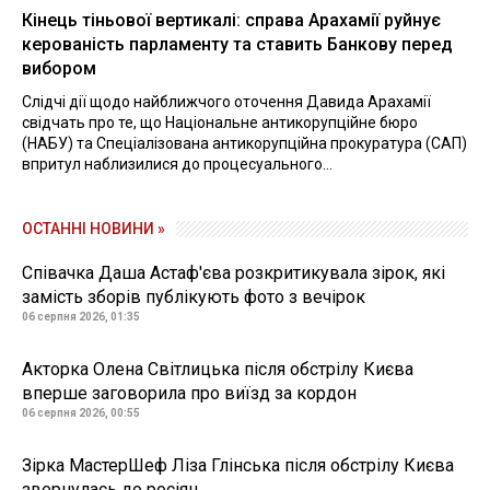
Кінець тіньової вертикалі: справа Арахамії руйнує
керованість парламенту та ставить Банкову перед
вибором
Слідчі дії щодо найближчого оточення Давида Арахамії
свідчать про те, що Національне антикорупційне бюро
(НАБУ) та Спеціалізована антикорупційна прокуратура (САП)
впритул наблизилися до процесуального...
ОСТАННІ НОВИНИ »
Співачка Даша Астаф'єва розкритикувала зірок, які
замість зборів публікують фото з вечірок
06 серпня 2026, 01:35
Акторка Олена Світлицька після обстрілу Києва
вперше заговорила про виїзд за кордон
06 серпня 2026, 00:55
Зірка МастерШеф Ліза Глінська після обстрілу Києва
звернулась до росіян