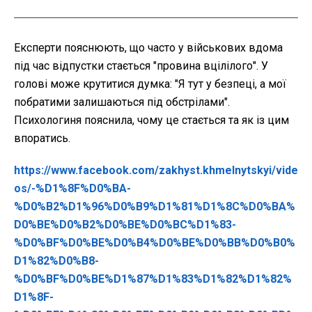
Експерти пояснюють, що часто у військових вдома
під час відпустки стається "провина вцілілого". У
голові може крутитися думка: "Я тут у безпеці, а мої
побратими залишаються під обстрілами".
Психологиня пояснила, чому це стається та як із цим
впоратись.
https://www.facebook.com/zakhyst.khmelnytskyi/vide
os/-%D1%8F%D0%BA-
%D0%B2%D1%96%D0%B9%D1%81%D1%8C%D0%BA%
D0%BE%D0%B2%D0%BE%D0%BC%D1%83-
%D0%BF%D0%BE%D0%B4%D0%BE%D0%BB%D0%B0%
D1%82%D0%B8-
%D0%BF%D0%BE%D1%87%D1%83%D1%82%D1%82%
D1%8F-