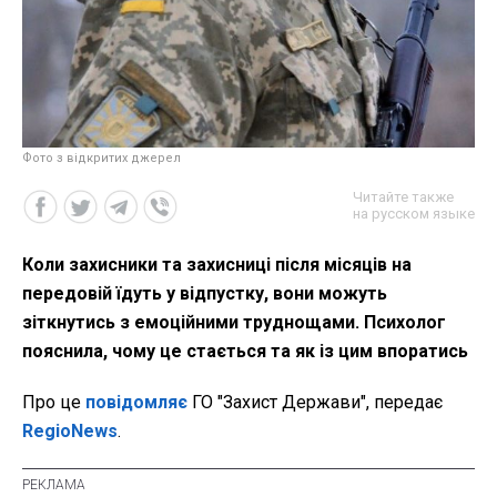
Фото з відкритих джерел
Читайте также
на русском языке
Коли захисники та захисниці після місяців на
передовій їдуть у відпустку, вони можуть
зіткнутись з емоційними труднощами. Психолог
пояснила, чому це стається та як із цим впоратись
Про це
повідомляє
ГО "Захист Держави", передає
RegioNews
.