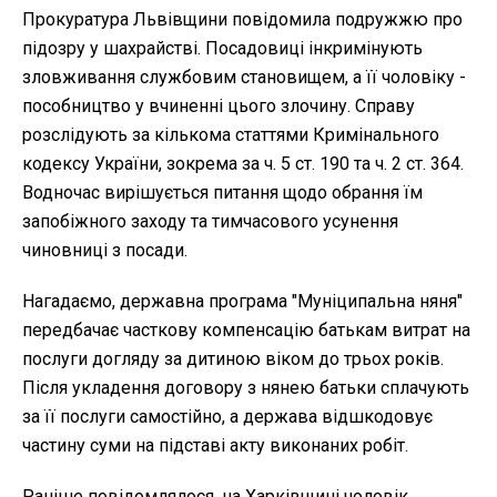
Прокуратура Львівщини повідомила подружжю про
підозру у шахрайстві. Посадовиці інкримінують
зловживання службовим становищем, а її чоловіку -
пособництво у вчиненні цього злочину. Справу
розслідують за кількома статтями Кримінального
кодексу України, зокрема за ч. 5 ст. 190 та ч. 2 ст. 364.
Водночас вирішується питання щодо обрання їм
запобіжного заходу та тимчасового усунення
чиновниці з посади.
Нагадаємо, державна програма "Муніципальна няня"
передбачає часткову компенсацію батькам витрат на
послуги догляду за дитиною віком до трьох років.
Після укладення договору з нянею батьки сплачують
за її послуги самостійно, а держава відшкодовує
частину суми на підставі акту виконаних робіт.
Раніше повідомлялося, на Харківщині чоловік