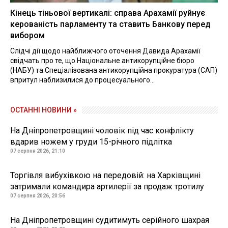
Кінець тіньової вертикалі: справа Арахамії руйнує
керованість парламенту та ставить Банкову перед
вибором
Слідчі дії щодо найближчого оточення Давида Арахамії
свідчать про те, що Національне антикорупційне бюро
(НАБУ) та Спеціалізована антикорупційна прокуратура (САП)
впритул наблизилися до процесуального...
ОСТАННІ НОВИНИ »
На Дніпропетровщині чоловік під час конфлікту
вдарив ножем у груди 15-річного підлітка
07 серпня 2026, 21:10
Торгівля вибухівкою на передовій: на Харківщині
затримали командира артилерії за продаж тротилу
07 серпня 2026, 20:56
На Дніпропетровщині судитимуть серійного шахрая