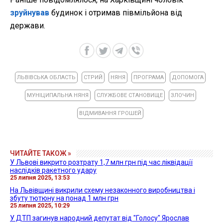
зруйнував
будинок і отримав півмільйона від
держави.
ЛЬВІВСЬКА ОБЛАСТЬ
СТРИЙ
НЯНЯ
ПРОГРАМА
ДОПОМОГА
МУНІЦИПАЛЬНА НЯНЯ
СЛУЖБОВЕ СТАНОВИЩЕ
ЗЛОЧИН
ВІДМИВАННЯ ГРОШЕЙ
ЧИТАЙТЕ ТАКОЖ »
У Львові викрито розтрату 1,7 млн грн під час ліквідації
наслідків ракетного удару
25 липня 2025, 13:53
На Львівщині викрили схему незаконного виробництва і
збуту тютюну на понад 1 млн грн
25 липня 2025, 10:29
У ДТП загинув народний депутат від "Голосу" Ярослав