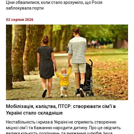
Ціни обвалилися, коли стало зрозуміло, що Росія
заблокувала порти
02 серпня 2026
Мобілізація, каліцтва, ПТСР: створювати сім'ї в
Україні стало складніше
Нестабільність і криза в Україні не сприяють створенню
міцної сім'ї та бажанню народити дитину. Про це свідчить
велика кількість розлучень та зниження шлюбів. Інша