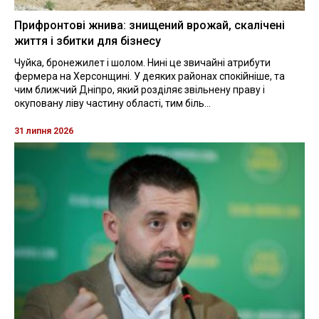
Прифронтові жнива: знищений врожай, скалічені
життя і збитки для бізнесу
Чуйка, бронежилет і шолом. Нині це звичайні атрибути
фермера на Херсонщині. У деяких районах спокійніше, та
чим ближчий Дніпро, який розділяє звільнену праву і
окуповану ліву частину області, тим біль...
31 липня 2026