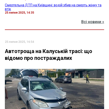
Смертельна ДТП на Київщині: водій збив на смерть жінку та
втік
25 липня 2025, 14:35
Всі новини »
25 липня 2025, 16:54
Автотроща на Калуській трасі: що
відомо про постраждалих