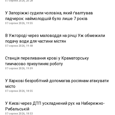
07 серпня 2026, 20:28
У Запоріжжі судили чоловіка, який ґвалтував
падчерок: наймолодшій було лише 7 років
07 серпня 2026, 19:55
В Ужгороді через маловоддя на річці Уж обмежили
подачу води для частини містян
07 серпня 2026, 19:48
Станція переливання крові у Краматорську
тимчасово призупиняє роботу
07 серпня 2026, 19:09
У Харкові безробітний допомагав росіянам атакувати
місто
07 серпня 2026, 18:55
У Києві через ДТП ускладнений рух на Набережно-
Рибальській
07 серпня 2026, 18:53