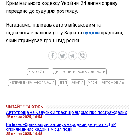
Кримінального кодексу України. 24 липня справу
передано до суду для розгляду.
Нагадаємо, підірвав авто з військовим та
підпалював залізницю: у Харкові
судили
зрадника,
який отримував гроші від росіян.
КРИВИЙ РІГ
ДНІПРОПЕТРОВСЬКА ОБЛАСТЬ
НЕПРАВДИВА ІНФОРМАЦІЯ
ДТП
АВАРІЯ
УГОН
АВТОМОБІЛЬ
ЧИТАЙТЕ ТАКОЖ »
Автотроща на Калуській трасі: що відомо про постраждалих
25 липня 2025, 16:54
На Івано-Франківщині загинув народний депутат - ДБР
оприлюднило кадри з місця події
25 липня 2025, 14:48