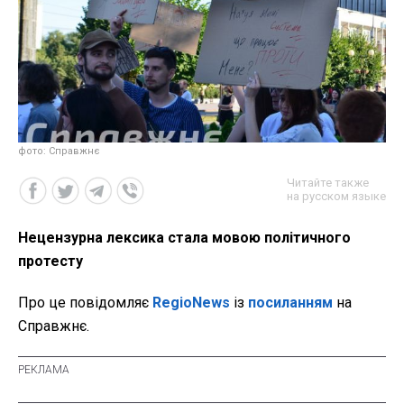
фото: Справжнє
Читайте также
на русском языке
Нецензурна лексика стала мовою політичного
протесту
Про це повідомляє
RegioNews
із
посиланням
на
Справжнє.