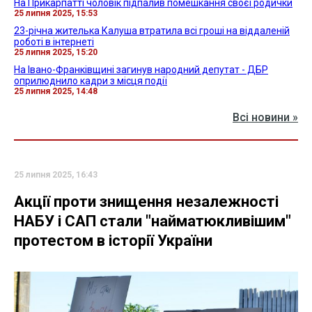
На Прикарпатті чоловік підпалив помешкання своєї родички
25 липня 2025, 15:53
23-річна жителька Калуша втратила всі гроші на віддаленій
роботі в інтернеті
25 липня 2025, 15:20
На Івано-Франківщині загинув народний депутат - ДБР
оприлюднило кадри з місця події
25 липня 2025, 14:48
Всі новини »
25 липня 2025, 16:43
Акції проти знищення незалежності
НАБУ і САП стали "найматюкливішим"
протестом в історії України