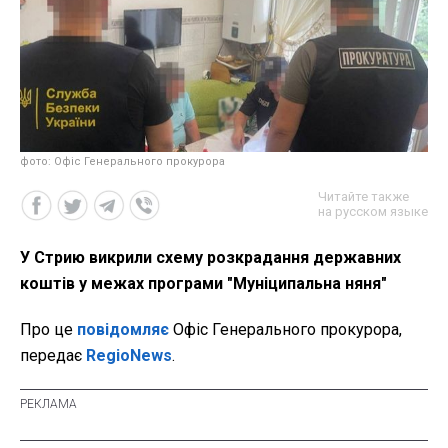
фото: Офіс Генерального прокурора
Читайте также
на русском языке
У Стрию викрили схему розкрадання державних
коштів у межах програми "Муніципальна няня"
Про це
повідомляє
Офіс Генерального прокурора,
передає
RegioNews
.