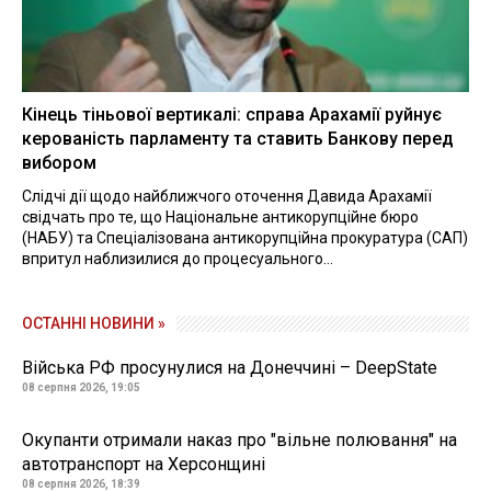
Кінець тіньової вертикалі: справа Арахамії руйнує
керованість парламенту та ставить Банкову перед
вибором
Слідчі дії щодо найближчого оточення Давида Арахамії
свідчать про те, що Національне антикорупційне бюро
(НАБУ) та Спеціалізована антикорупційна прокуратура (САП)
впритул наблизилися до процесуального...
ОСТАННІ НОВИНИ »
Війська РФ просунулися на Донеччині – DeepState
08 серпня 2026, 19:05
Окупанти отримали наказ про "вільне полювання" на
автотранспорт на Херсонщині
08 серпня 2026, 18:39