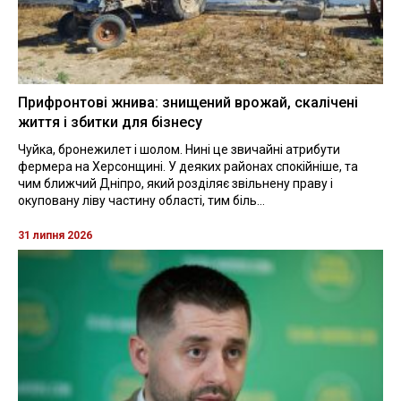
Прифронтові жнива: знищений врожай, скалічені
життя і збитки для бізнесу
Чуйка, бронежилет і шолом. Нині це звичайні атрибути
фермера на Херсонщині. У деяких районах спокійніше, та
чим ближчий Дніпро, який розділяє звільнену праву і
окуповану ліву частину області, тим біль...
31 липня 2026