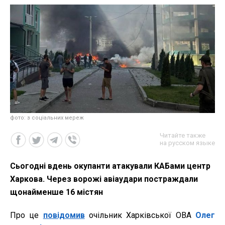
фото: з соціальних мереж
Читайте также
на русском языке
Сьогодні вдень окупанти атакували КАБами центр
Харкова. Через ворожі авіаудари постраждали
щонайменше 16 містян
Про це
повідомив
очільник Харківської ОВА
Олег