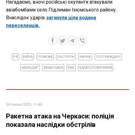
Нагадаємо, вночі російські окупанти атакували
авіабомбами село Підлиман Ізюмського району.
Внаслідок ударів
загинула ціла родина
переселенців.
РФ
ВІЙНА
ПОЖЕЖА
ОБСТРІЛИ
ХАРКІВ
ПОСТРАЖДАЛІ
АВІАУДАР
АВІАБОМБА
КАБ
БАГАТОПОВЕРХІВКА
24 липня 2025, 11:40
Ракетна атака на Черкаси: поліція
показала наслідки обстрілів