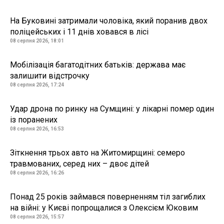
На Буковині затримали чоловіка, який поранив двох
поліцейських і 11 днів ховався в лісі
08 серпня 2026, 18:01
Мобілізація багатодітних батьків: держава має
залишити відстрочку
08 серпня 2026, 17:24
Удар дрона по ринку на Сумщині: у лікарні помер один
із поранених
08 серпня 2026, 16:53
Зіткнення трьох авто на Житомирщині: семеро
травмованих, серед них – двоє дітей
08 серпня 2026, 16:26
Понад 25 років займався поверненням тіл загиблих
на війні: у Києві попрощалися з Олексієм Юковим
08 серпня 2026, 15:57