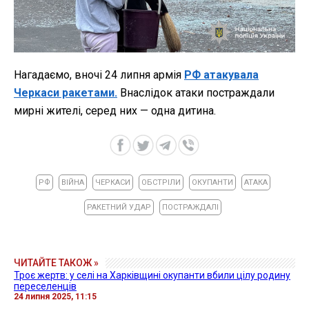
Нагадаємо, вночі 24 липня армія
РФ атакувала
Черкаси ракетами.
Внаслідок атаки постраждали
мирні жителі, серед них — одна дитина.
РФ
ВІЙНА
ЧЕРКАСИ
ОБСТРІЛИ
ОКУПАНТИ
АТАКА
РАКЕТНИЙ УДАР
ПОСТРАЖДАЛІ
ЧИТАЙТЕ ТАКОЖ »
Троє жертв: у селі на Харківщині окупанти вбили цілу родину
переселенців
24 липня 2025, 11:15