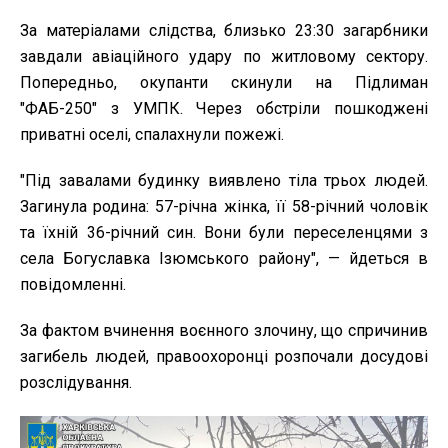
За матеріалами слідства, близько 23:30 загарбники
завдали авіаційного удару по житловому сектору.
Попередньо, окупанти скинули на Підлиман
"ФАБ-250" з УМПК. Через обстріли пошкоджені
приватні оселі, спалахнули пожежі.
"Під завалами будинку виявлено тіла трьох людей.
Загинула родина: 57-річна жінка, її 58-річний чоловік
та їхній 36-річний син. Вони були переселенцями з
села Богуславка Ізюмського району", — йдеться в
повідомленні.
За фактом вчинення воєнного злочину, що спричинив
загибель людей, правоохоронці розпочали досудові
розслідування.