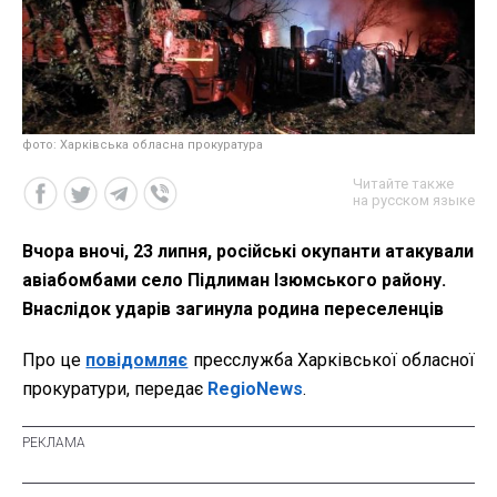
фото: Харківська обласна прокуратура
Читайте также
на русском языке
Вчора вночі, 23 липня, російські окупанти атакували
авіабомбами село Підлиман Ізюмського району.
Внаслідок ударів загинула родина переселенців
Про це
повідомляє
пресслужба Харківської обласної
прокуратури, передає
RegioNews
.