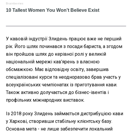
У кавовій індустрії Злидень працює вже не перший
рік. Його шлях починався з посади бариста, а згодом
він пройшов шлях до керівної ролі у великій
національній мережі кав’ярень з власною
обсмажкою. Має відповідну освіту, завершив
спеціалізовані курси та неодноразово брав участь у
всеукраїнських чемпіонатах із приготування кави.
Також активно долучається до бізнес-івентів і
профільних міжнародних виставок.
Із 2018 року Злидень займається дистрибуцією кави
у Харкові, створивши стабільну клієнтську базу.
Основна мета - не лише забезпечити локальний