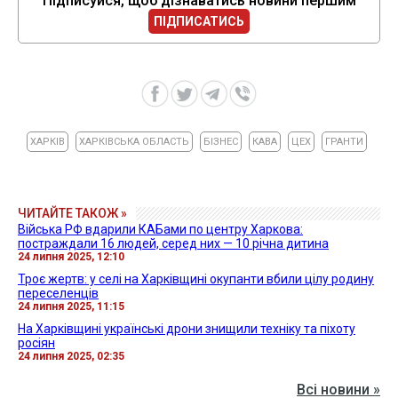
Підписуйся, щоб дізнаватись новини першим
ПІДПИСАТИСЬ
ХАРКІВ
ХАРКІВСЬКА ОБЛАСТЬ
БІЗНЕС
КАВА
ЦЕХ
ГРАНТИ
ЧИТАЙТЕ ТАКОЖ »
Війська РФ вдарили КАБами по центру Харкова:
постраждали 16 людей, серед них — 10 річна дитина
24 липня 2025, 12:10
Троє жертв: у селі на Харківщині окупанти вбили цілу родину
переселенців
24 липня 2025, 11:15
На Харківщині українські дрони знищили техніку та піхоту
росіян
24 липня 2025, 02:35
Всі новини »