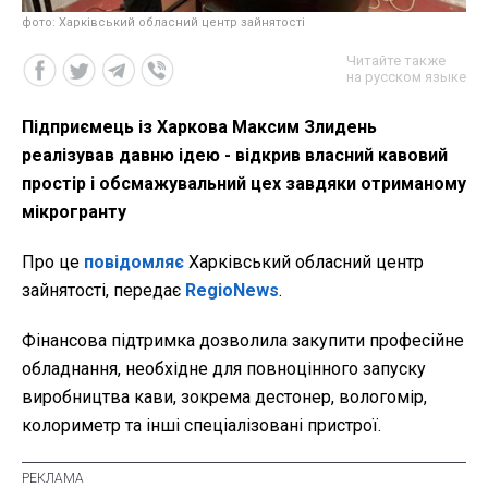
фото: Харківський обласний центр зайнятості
Читайте также
на русском языке
Підприємець із Харкова Максим Злидень
реалізував давню ідею - відкрив власний кавовий
простір і обсмажувальний цех завдяки отриманому
мікрогранту
Про це
повідомляє
Харківський обласний центр
зайнятості, передає
RegioNews
.
Фінансова підтримка дозволила закупити професійне
обладнання, необхідне для повноцінного запуску
виробництва кави, зокрема дестонер, вологомір,
колориметр та інші спеціалізовані пристрої.