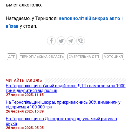
вміст алкоголю.
Нагадаємо, у Тернополі
неповнолітній викрав авто і
в'їхав
у стовп.
ДТП
ТЕРНОПІЛЬСЬКА ОБЛАСТЬ
СМЕРТЕЛЬНА ДТП
МОТОЦИКЛ
ЧИТАЙТЕ ТАКОЖ »
На Тернопільщині п’яний водій скоїв ДТП і намагався за 1000
грн відкупитися від поліції
27 червня 2025, 11:15
На Тернопільщині шахраї, прикриваючись ЗСУ, виманили у
підприємця 100 000 грн
26 червня 2025, 15:39
На Тернопільщині в Дністрі потонув дідусь, який рятував
онука
26 червня 2025, 05:05