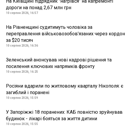
На Київщині підрядник "нагрівся" на капремонті
дороги на понад 2,67 млн грн
10 серпня 2026, 16:57
На Рівненщині судитимуть чоловіка за
переправлення військовозобов’язаних через кордон
за $20 тисяч
10 серпня 2026, 16:36
Зеленський анонсував нові кадрові рішення та
посилення ключових напрямків фронту
10 серпня 2026, 16:25
Росіяни вдарили по житловому кварталу Нікополя: є
загиблий і поранені
10 серпня 2026, 15:59
У Запоріжжі 18 поранених: КАБ повністю зруйнував
будинок - лікарі бояться за життя дитини
10 серпня 2026, 15:55