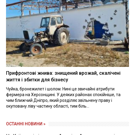
Прифронтові жнива: знищений врожай, скалічені
життя і збитки для бізнесу
Чуйка, бронежилет і шолом. Нині це звичайні атрибути
фермера на Херсонщині. У деяких районах спокійніше, та
чим ближчий Дніпро, який розділяє звільнену праву і
окуповану ліву частину області, тим біль...
ОСТАННІ НОВИНИ »