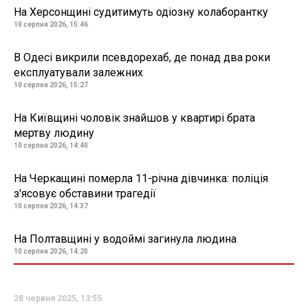
На Херсонщині судитимуть одіозну колаборантку
10 серпня 2026, 15:46
В Одесі викрили псевдорехаб, де понад два роки
експлуатували залежних
10 серпня 2026, 15:27
На Київщині чоловік знайшов у квартирі брата
мертву людину
10 серпня 2026, 14:40
На Черкащині померла 11-річна дівчинка: поліція
з'ясовує обставини трагедії
10 серпня 2026, 14:37
На Полтавщині у водоймі загинула людина
10 серпня 2026, 14:20
28 червня 2025, 13:55