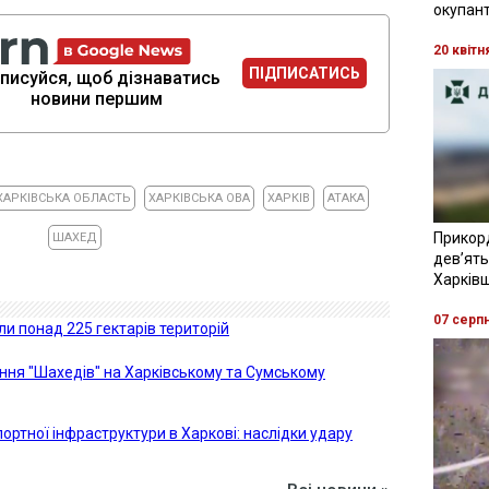
окупант
20 квітн
ПІДПИСАТИСЬ
писуйся, щоб дізнаватись
новини першим
ХАРКІВСЬКА ОБЛАСТЬ
ХАРКІВСЬКА ОВА
ХАРКІВ
АТАКА
Прикор
ШАХЕД
девʼять
Харків
07 серп
ли понад 225 гектарів територій
ня "Шахедів" на Харківському та Сумському
портної інфраструктури в Харкові: наслідки удару