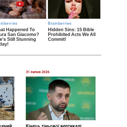
31 липня 2026
щений
Кінець тіньової вертикалі: