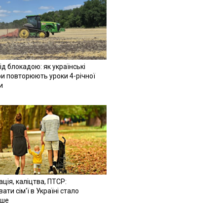
ід блокадою: як українські
и повторюють уроки 4-річної
и
ація, каліцтва, ПТСР:
ати сім'ї в Україні стало
іше