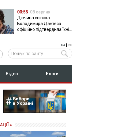
00:55
08 серпня
Дівчина співака
Володимира Дантеса
офіційно підтвердила їхні
стосунки
|
UA
RU
Відео
Блоги
АЦІЇ »