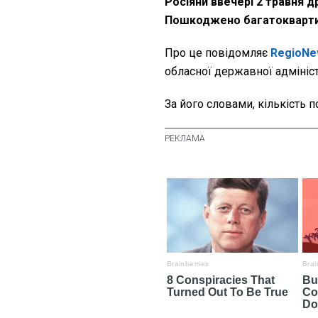
Росіяни ввечері 2 травня д
Пошкоджено багатоквартир
Про це повідомляє
RegioNe
обласної державної адмініс
За його словами, кількість п