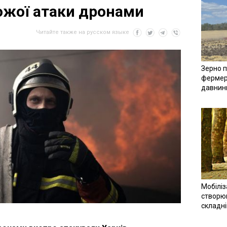
ожої атаки дронами
Читайте также на русском языке
Зерно п
фермер
давнин
Мобіліз
створюв
складн