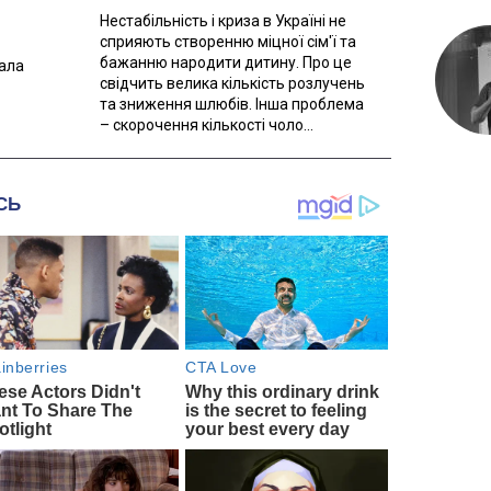
Нестабільність і криза в Україні не
сприяють створенню міцної сім'ї та
бажанню народити дитину. Про це
вала
свідчить велика кількість розлучень
та зниження шлюбів. Інша проблема
– скорочення кількості чоло...