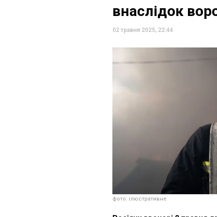
внаслідок вор
02 травня 2025, 22:44
фото: ілюстративне