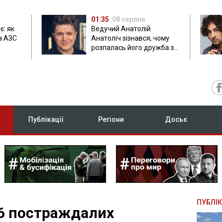
01:35
08 серпня
є: як
Ведучий Анатолій
а АЗС
Анатоліч зізнався, чому
розпалась його дружба з
Остапчуком
Публікації
Регіони
Досьє
ПУБЛІК
 6 постраждалих