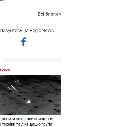
Всі блоги »
дписуйтесь на RegioNews
»
я 2026
донники показали знищення
 техніки та ліквідацію групи