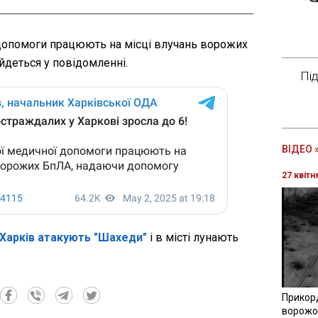
 допомоги працюють на місці влучань ворожих
йдеться у повідомленні.
Пі
ВІДЕО 
27 квітн
Харків атакують "Шахеди"
і в місті лунають
Прикор
ворожої