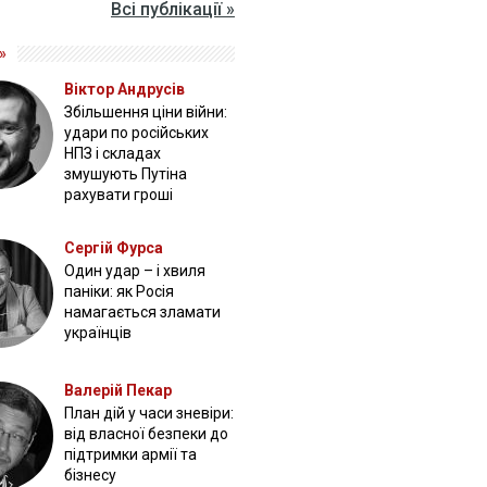
Всі публікації »
»
Віктор Андрусів
Збільшення ціни війни:
удари по російських
НПЗ і складах
змушують Путіна
рахувати гроші
Сергій Фурса
Один удар – і хвиля
паніки: як Росія
намагається зламати
українців
Валерій Пекар
План дій у часи зневіри:
від власної безпеки до
підтримки армії та
бізнесу