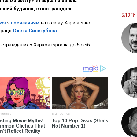
ронами вкотре атакували Харків.
ний будинок, є постраждалі
БЛОГИ 
ws
з
посиланням
на голову Харківської
трації
Олега Синєгубова
.
остраждалих у Харкові зросла до 6 осіб.