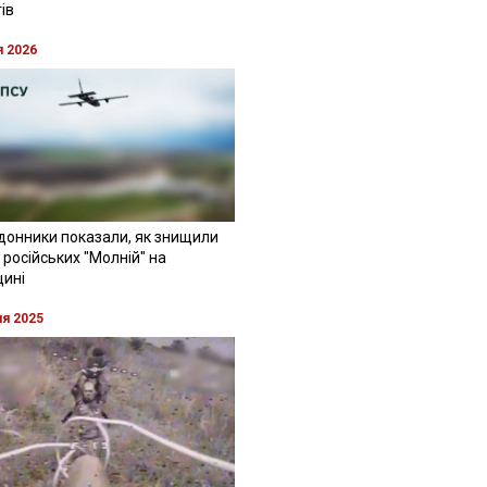
ів
я 2026
донники показали, як знищили
 російських "Молній" на
щині
ня 2025