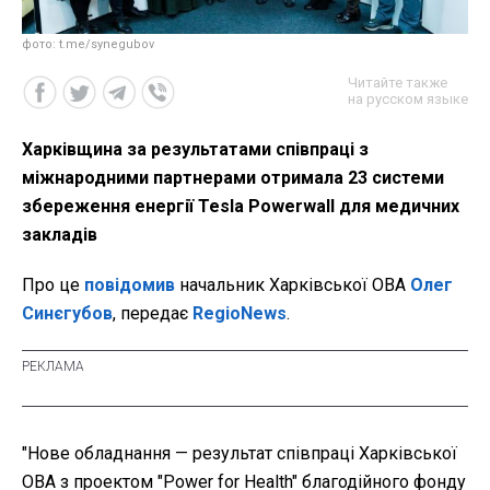
фото: t.me/synegubov
Читайте также
на русском языке
Харківщина за результатами співпраці з
міжнародними партнерами отримала 23 системи
збереження енергії Tesla Powerwall для медичних
закладів
Про це
повідомив
начальник Харківської ОВА
Олег
Синєгубов
, передає
RegioNews
.
"Нове обладнання — результат співпраці Харківської
ОВА з проектом "Power for Health" благодійного фонду