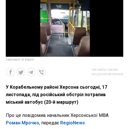
скріншот із відео
Читайте также
на русском языке
У Корабельному районі Херсона сьогодні, 17
листопада, під російський обстріл потрапив
міський автобус (20-й маршрут)
Про це повідомив начальник Херсонської МВА
Роман Мрочко
, передає
RegioNews
.