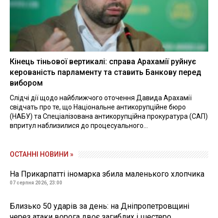
Кінець тіньової вертикалі: справа Арахамії руйнує
керованість парламенту та ставить Банкову перед
вибором
Слідчі дії щодо найближчого оточення Давида Арахамії
свідчать про те, що Національне антикорупційне бюро
(НАБУ) та Спеціалізована антикорупційна прокуратура (САП)
впритул наблизилися до процесуального...
ОСТАННІ НОВИНИ »
На Прикарпатті іномарка збила маленького хлопчика
07 серпня 2026, 23:00
Близько 50 ударів за день: на Дніпропетровщині
через атаки ворога двоє загиблих і шестеро