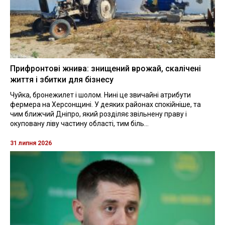
Прифронтові жнива: знищений врожай, скалічені
життя і збитки для бізнесу
Чуйка, бронежилет і шолом. Нині це звичайні атрибути
фермера на Херсонщині. У деяких районах спокійніше, та
чим ближчий Дніпро, який розділяє звільнену праву і
окуповану ліву частину області, тим біль...
31 липня 2026