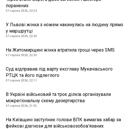
поранених
07 серпня 2026, 22:54
У Львові жінка з ножем накинулась на людину прямо
у маршрутці
07 серпня 2026, 22:40
На Житомирщині жінка втратила гроші через SMS
07 серпня 2026, 22:20
Суд відправив під варту ексглаву Мукачівського
РТЦК та його підлеглого
07 серпня 2026, 22:11
В Україні військовий та троє ділків організували
міжрегіональну схему дезертирства
07 серпня 2026, 21:55
На Київщині заступник голови ВЛК вимагав хабар за
фейкові діагнози для військовозобов'язаних