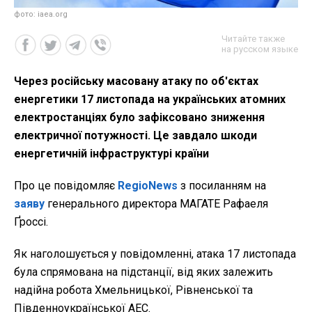
фото: iaea.org
Читайте также
на русском языке
Через російську масовану атаку по об'єктах
енергетики 17 листопада на українських атомних
електростанціях було зафіксовано зниження
електричної потужності. Це завдало шкоди
енергетичній інфраструктурі країни
Про це повідомляє
RegioNews
з посиланням на
заяву
генерального директора МАГАТЕ Рафаеля
Ґроссі.
Як наголошується у повідомленні, атака 17 листопада
була спрямована на підстанції, від яких залежить
надійна робота Хмельницької, Рівненської та
Південноукраїнської АЕС.