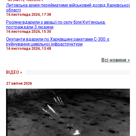
Литовська армія перейматиме військовий досвід Харківської
області
16 листопада 2024, 17:38
Росіяни вдарили з авіації по селу біля Купʼянська:
постраждали 3 людини
16 листопада 2024, 15:30
Окупанти вдарили по Харківщині ракетами С-300: є
руйнування цивільної інфраструктури
16 листопада 2024, 13:48
Всі новини »
ВІДЕО »
27 квітня 2026