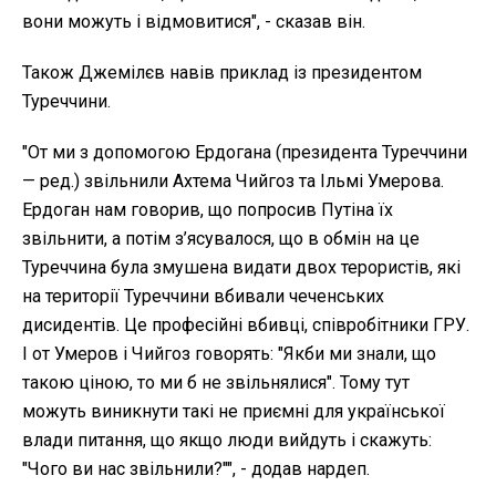
вони можуть і відмовитися", - сказав він.
Також Джемілєв навів приклад із президентом
Туреччини.
"От ми з допомогою Ердогана (президента Туреччини
— ред.) звільнили Ахтема Чийгоз та Ільмі Умерова.
Ердоган нам говорив, що попросив Путіна їх
звільнити, а потім з’ясувалося, що в обмін на це
Туреччина була змушена видати двох терористів, які
на території Туреччини вбивали чеченських
дисидентів. Це професійні вбивці, співробітники ГРУ.
І от Умеров і Чийгоз говорять: "Якби ми знали, що
такою ціною, то ми б не звільнялися". Тому тут
можуть виникнути такі не приємні для української
влади питання, що якщо люди вийдуть і скажуть:
"Чого ви нас звільнили?"", - додав нардеп.