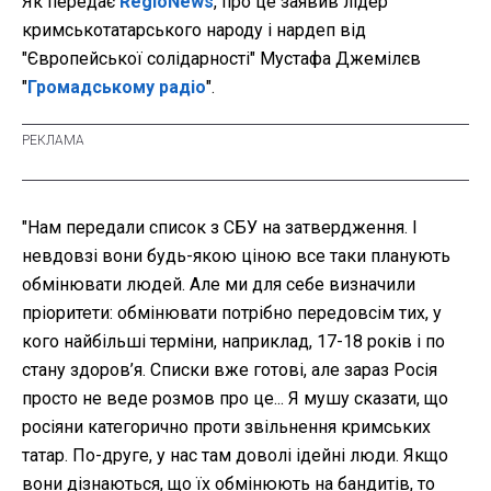
Як передає
RegioNews
, про це заявив лідер
кримськотатарського народу і нардеп від
"Європейської солідарності" Мустафа Джемілєв
"
Громадському радіо
".
"Нам передали список з СБУ на затвердження. І
невдовзі вони будь-якою ціною все таки планують
обмінювати людей. Але ми для себе визначили
пріоритети: обмінювати потрібно передовсім тих, у
кого найбільші терміни, наприклад, 17-18 років і по
стану здоров’я. Списки вже готові, але зараз Росія
просто не веде розмов про це... Я мушу сказати, що
росіяни категорично проти звільнення кримських
татар. По-друге, у нас там доволі ідейні люди. Якщо
вони дізнаються, що їх обмінюють на бандитів, то