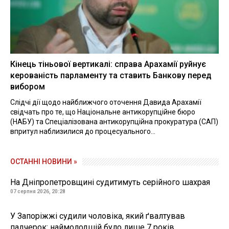
Кінець тіньової вертикалі: справа Арахамії руйнує
керованість парламенту та ставить Банкову перед
вибором
Слідчі дії щодо найближчого оточення Давида Арахамії
свідчать про те, що Національне антикорупційне бюро
(НАБУ) та Спеціалізована антикорупційна прокуратура (САП)
впритул наблизилися до процесуального...
ОСТАННІ НОВИНИ »
На Дніпропетровщині судитимуть серійного шахрая
07 серпня 2026, 20:28
У Запоріжжі судили чоловіка, який ґвалтував
падчерок: наймолодшій було лише 7 років