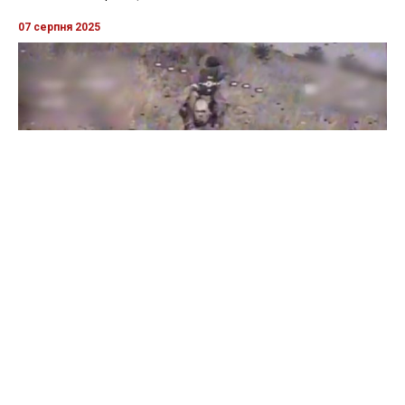
07 серпня 2025
Бійці "Фенікса" ліквідували піхоту й бронетехніку ворога на
Донеччині
Всі відео »
ПУБЛІКАЦІЇ »