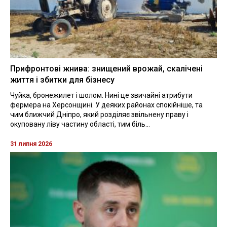
Прифронтові жнива: знищений врожай, скалічені
життя і збитки для бізнесу
Чуйка, бронежилет і шолом. Нині це звичайні атрибути
фермера на Херсонщині. У деяких районах спокійніше, та
чим ближчий Дніпро, який розділяє звільнену праву і
окуповану ліву частину області, тим біль...
31 липня 2026