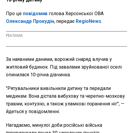
Про це
повідомив
голова Херсонської ОВА
Олександр Прокудін
, передає
RegioNews
.
За наявними даними, ворожий снаряд влучив у
житловий будинок. Під завалами зруйнованої оселі
опинилася 10-річна дівчинка.
"Рятувальники вивільнили дитину та передали
медикам. Вона дістала вибухову та черепно-мозкову
травми, контузію, а також уламкові поранення ніг", —
йдеться у повідомленні.
Нагадаємо, минулої доби російські війська
тероризували понад 30 населених пунктів