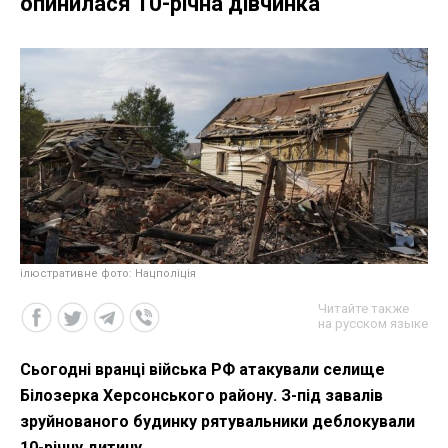
опинилася 10-річна дівчинка
ілюстративне фото: Нацполіція
Читайте также
на русском языке
Сьогодні вранці війська РФ атакували селище
Білозерка Херсонського району. З-під завалів
зруйнованого будинку рятувальники деблокували
10-річну дитину