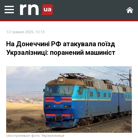
12 травня 2025, 10:15
На Донеччині РФ атакувала поїзд
Укрзалізниці: поранений машиніст
ілюстративне фото: Укрзалізниця