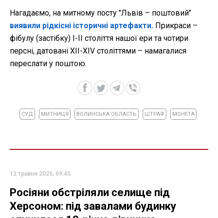
Нагадаємо, на митному посту "Львів – поштовий"
виявили рідкісні історичні артефакти.
Прикраси –
фібулу (застібку) І-ІІ століття нашої ери та чотири
персні, датовані XII-XIV століттями – намагалися
переслати у поштою.
СУД
МИТНИЦЯ
ВОЛИНСЬКА ОБЛАСТЬ
ШТРАФ
МОНЕТА
12 травня 2025, 09:45
Росіяни обстріляли селище під
Херсоном: під завалами будинку