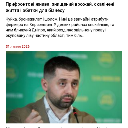
Прифронтові жнива: знищений врожай, скалічені
життя і збитки для бізнесу
Чуйка, бронежилет і шолом. Нині це звичайні атрибути
фермера на Херсонщині. У деяких районах спокійніше, та
чим ближчий Дніпро, який розділяє звільнену праву і
окуповану ліву частину області, тим біль...
31 липня 2026