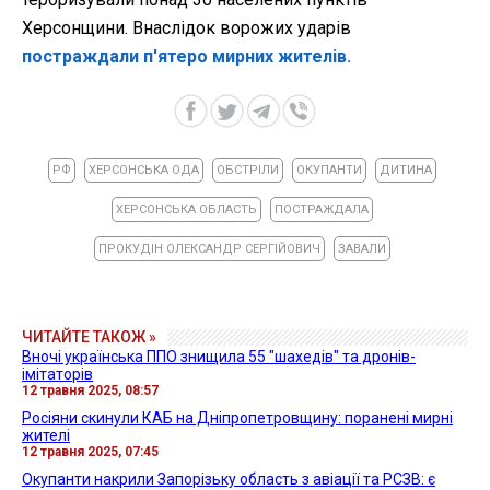
Херсонщини. Внаслідок ворожих ударів
постраждали п'ятеро мирних жителів.
РФ
ХЕРСОНСЬКА ОДА
ОБСТРІЛИ
ОКУПАНТИ
ДИТИНА
ХЕРСОНСЬКА ОБЛАСТЬ
ПОСТРАЖДАЛА
ПРОКУДІН ОЛЕКСАНДР СЕРГІЙОВИЧ
ЗАВАЛИ
ЧИТАЙТЕ ТАКОЖ »
Вночі українська ППО знищила 55 "шахедів" та дронів-
імітаторів
12 травня 2025, 08:57
Росіяни скинули КАБ на Дніпропетровщину: поранені мирні
жителі
12 травня 2025, 07:45
Окупанти накрили Запорізьку область з авіації та РСЗВ: є