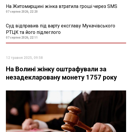
На Житомирщині жінка втратила гроші через SMS
07 серпня 2026, 22:20
Суд відправив під варту ексглаву Мукачівського
РТЦК та його підлеглого
07 серпня 2026, 22:11
12 травня 2025, 09:58
На Волині жінку оштрафували за
незадекларовану монету 1757 року