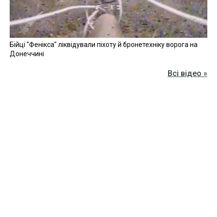
Бійці "Фенікса" ліквідували піхоту й бронетехніку ворога на
Донеччині
Всі відео »
ПУБЛІКАЦІЇ »
Зерно під блокадою: як українські фермери повторюють