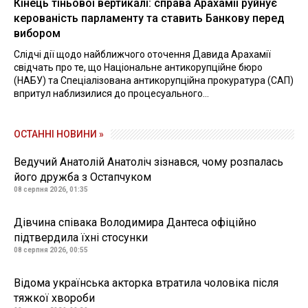
Кінець тіньової вертикалі: справа Арахамії руйнує
керованість парламенту та ставить Банкову перед
вибором
Слідчі дії щодо найближчого оточення Давида Арахамії
свідчать про те, що Національне антикорупційне бюро
(НАБУ) та Спеціалізована антикорупційна прокуратура (САП)
впритул наблизилися до процесуального...
ОСТАННІ НОВИНИ »
Ведучий Анатолій Анатоліч зізнався, чому розпалась
його дружба з Остапчуком
08 серпня 2026, 01:35
Дівчина співака Володимира Дантеса офіційно
підтвердила їхні стосунки
08 серпня 2026, 00:55
Відома українська акторка втратила чоловіка після
тяжкої хвороби