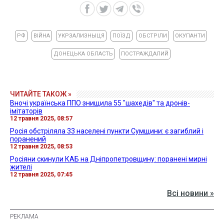
РФ
ВІЙНА
УКРЗАЛИЗНЫЦЯ
ПОЇЗД
ОБСТРІЛИ
ОКУПАНТИ
ДОНЕЦЬКА ОБЛАСТЬ
ПОСТРАЖДАЛИЙ
ЧИТАЙТЕ ТАКОЖ »
Вночі українська ППО знищила 55 "шахедів" та дронів-
імітаторів
12 травня 2025, 08:57
Росія обстріляла 33 населені пункти Сумщини: є загиблий і
поранений
12 травня 2025, 08:53
Росіяни скинули КАБ на Дніпропетровщину: поранені мирні
жителі
12 травня 2025, 07:45
Всі новини »