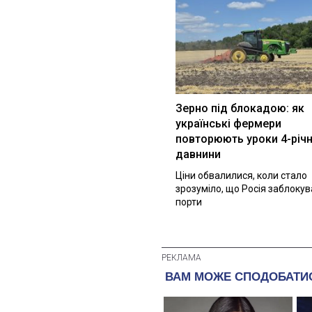
Зерно під блокадою: як
українські фермери
повторюють уроки 4-річн
давнини
Ціни обвалилися, коли стало
зрозуміло, що Росія заблоку
порти