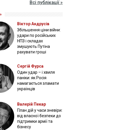
Всі публікації »
»
Віктор Андрусів
Збільшення ціни війни:
удари по російських
НПЗ і складах
змушують Путіна
рахувати гроші
Сергій Фурса
Один удар – і хвиля
паніки: як Росія
намагається зламати
українців
Валерій Пекар
План дій у часи зневіри:
від власної безпеки до
підтримки армії та
бізнесу