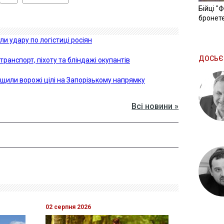
Бійці "
бронете
и удару по логістиці росіян
ДОСЬЄ
ранспорт, піхоту та бліндажі окупантів
щили ворожі цілі на Запорізькому напрямку
Всі новини »
02 серпня 2026