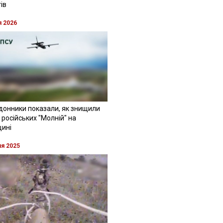
ів
я 2026
донники показали, як знищили
 російських "Молній" на
щині
ня 2025