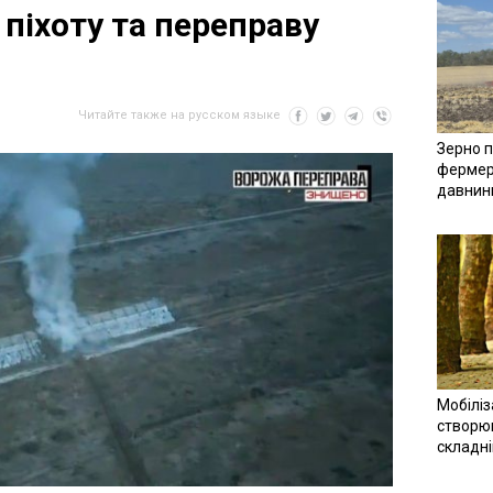
піхоту та переправу
Читайте также на русском языке
Зерно п
фермер
давнин
Мобіліз
створюв
складн