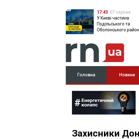
17:43
07 серпня
У Києві частина
Подільського та
Оболонського район
залишилася без світ
чому причина
Головна
Новини
Захисники Дон