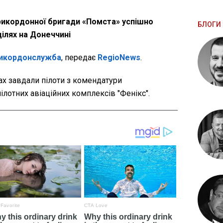
рикордонної бригади «Помста» успішно
БЛОГИ 
ілях на Донеччині
икордонслужба
, передає
RegioNews
.
ах завдали пілоти з комендатури
лотних авіаційних комплексів "Фенікс".