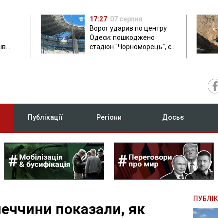
17:27
07 серпня
Ворог ударив по центру
Одеси: пошкоджено
ів
стадіон "Чорноморець", є
ла: в
постраждала
Публікації
Регіони
Досьє
ПУБЛІК
еччини показали, як