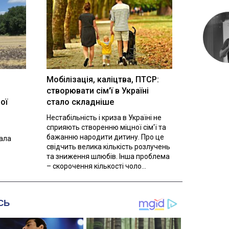
Мобілізація, каліцтва, ПТСР:
створювати сім'ї в Україні
ої
стало складніше
Нестабільність і криза в Україні не
сприяють створенню міцної сім'ї та
бажанню народити дитину. Про це
вала
свідчить велика кількість розлучень
та зниження шлюбів. Інша проблема
– скорочення кількості чоло...