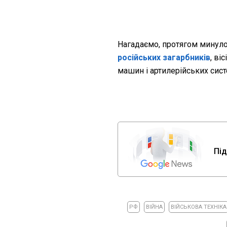
Нагадаємо, п
ротягом минуло
російських загарбників
, ві
машин і артилерійських сист
Під
РФ
ВІЙНА
ВІЙСЬКОВА ТЕХНІКА