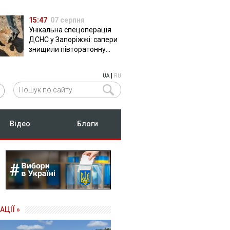
15:47
07 серпня
Унікальна спецоперація
ДСНС у Запоріжжі: сапери
знищили півторатонну
російську авіабомбу
ФАБ-500
|
UA
RU
Відео
Блоги
АЦІЇ »