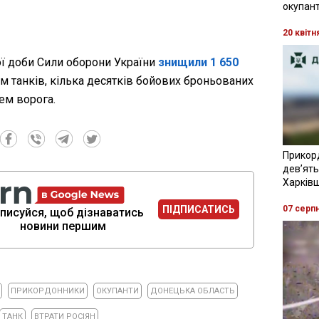
окупант
20 квітн
ї доби Сили оборони України
знищили 1 650
сім танків, кілька десятків бойових броньованих
ем ворога.
Прикор
девʼять
Харків
ПІДПИСАТИСЬ
07 серп
писуйся, щоб дізнаватись
новини першим
ПРИКОРДОННИКИ
ОКУПАНТИ
ДОНЕЦЬКА ОБЛАСТЬ
ТАНК
ВТРАТИ РОСІЯН