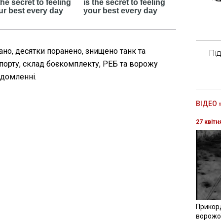
ано, десятки поранено, знищено танк та
Пі
порту, склад боєкомплекту, РЕБ та ворожу
ідомленні.
ВІДЕО 
27 квітн
Прикор
ворожої