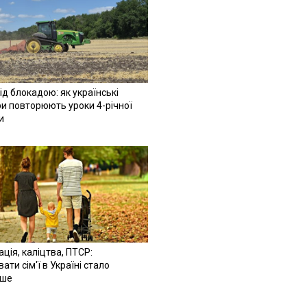
ід блокадою: як українські
и повторюють уроки 4-річної
и
ація, каліцтва, ПТСР:
ати сім'ї в Україні стало
іше