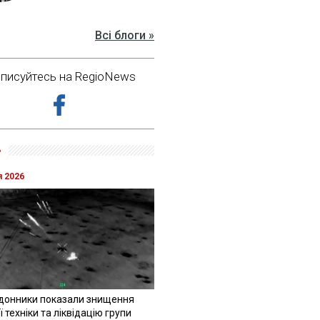
Всі блоги »
дписуйтесь на RegioNews
»
я 2026
донники показали знищення
 техніки та ліквідацію групи