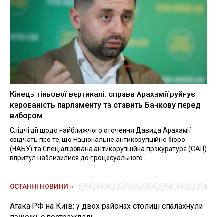
Кінець тіньової вертикалі: справа Арахамії руйнує
керованість парламенту та ставить Банкову перед
вибором
Слідчі дії щодо найближчого оточення Давида Арахамії
свідчать про те, що Національне антикорупційне бюро
(НАБУ) та Спеціалізована антикорупційна прокуратура (САП)
впритул наблизилися до процесуального...
ОСТАННІ НОВИНИ »
Атака РФ на Київ: у двох районах столиці спалахнули
пожежі, є постраждалі