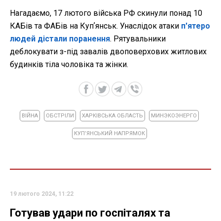
Нагадаємо, 17 лютого війська РФ скинули понад 10
КАБів та ФАБів на Купʼянськ. Унаслідок атаки
п'ятеро
людей дістали поранення
. Рятувальники
деблокувати з-під завалів двоповерхових житлових
будинків тіла чоловіка та жінки.
ВІЙНА
ОБСТРІЛИ
ХАРКІВСЬКА ОБЛАСТЬ
МИНЭКОЭНЕРГО
КУПʼЯНСЬКИЙ НАПРЯМОК
19 лютого 2024, 11:22
Готував удари по госпіталях та