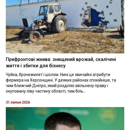
Прифронтові жнива: знищений врожай, скалічені
життя і збитки для бізнесу
Чуйка, бронежилет і шолом. Нині це звичайні атрибути
фермера на Херсонщині. У деяких районах спокійніше, та
чим ближчий Дніпро, який розділяє звільнену праву і
окуповану ліву частину області, тим біль...
31 липня 2026