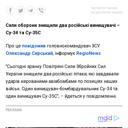
Читайте также
на русском языке
Сили оборони знищили два російські винищувачі –
Су-34 та Су-35С
Про це
повідомив
головнокомандувач ЗСУ
Олександр Сирський
, інформує
RegioNews
.
"Сьогодні зранку Повітряні Сили Збройних Сил
України знищили два російські літаки, які завдавали
ударів керованими авіабомбами по позиціях наших
військ. Один винищувач-бомбардувальник Су-34 та
один винищувач Су-35С", – йдеться у повідомленні.