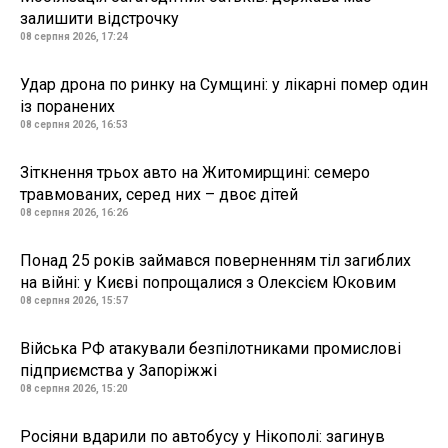
залишити відстрочку
08 серпня 2026, 17:24
Удар дрона по ринку на Сумщині: у лікарні помер один
із поранених
08 серпня 2026, 16:53
Зіткнення трьох авто на Житомирщині: семеро
травмованих, серед них – двоє дітей
08 серпня 2026, 16:26
Понад 25 років займався поверненням тіл загиблих
на війні: у Києві попрощалися з Олексієм Юковим
08 серпня 2026, 15:57
Війська РФ атакували безпілотниками промислові
підприємства у Запоріжжі
08 серпня 2026, 15:20
Росіяни вдарили по автобусу у Нікополі: загинув