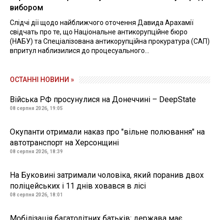
вибором
Слідчі дії щодо найближчого оточення Давида Арахамії
свідчать про те, що Національне антикорупційне бюро
(НАБУ) та Спеціалізована антикорупційна прокуратура (САП)
впритул наблизилися до процесуального...
ОСТАННІ НОВИНИ »
Війська РФ просунулися на Донеччині – DeepState
08 серпня 2026, 19:05
Окупанти отримали наказ про "вільне полювання" на
автотранспорт на Херсонщині
08 серпня 2026, 18:39
На Буковині затримали чоловіка, який поранив двох
поліцейських і 11 днів ховався в лісі
08 серпня 2026, 18:01
Мобілізація багатодітних батьків: держава має