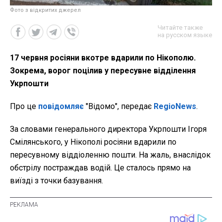
Фото з відкритих джерел
Читайте также
на русском языке
17 червня росіяни вкотре вдарили по Нікополю.
Зокрема, ворог поцілив у пересувне відділення
Укрпошти
Про це
повідомляє
"Відомо", передає
RegioNews
.
За словами генерального директора Укрпошти Ігоря
Смілянського, у Нікополі росіяни вдарили по
пересувному віддіоленню пошти. На жаль, внаслідок
обстрілу постраждав водій. Це сталось прямо на
виїзді з точки базування.