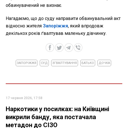
обвинувачений не визнає.
Нагадаємо, що до суду направити обвинувальний акт
відносно жителя
Запоріжжя
, який впродовж
декількох років ґвалтував маленьку дівчинку.
ЗАПОРІЖЖЯ
СУД
ЗГВАЛТУВАННЯ
БАТЬКО
ДОЧКА
17 червня 2026, 17:58
Наркотики у посилках: на Київщині
викрили банду, яка постачала
метадон до СІЗО