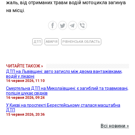
жаль, від отриманих травм водій мотоцикла загинув
на місці.
ДТП
АВАРІЯ
РІВНЕНСЬКА ОБЛАСТЬ
ЧИТАЙТЕ ТАКОЖ »
ДТП на Львівщині: авто затисло між двома вантажівками,
водій у лікарні
16 червня 2026, 11:10
Смертельна ДТП на Миколаївщині: є загиблий та травмовані,
поліція шукає свідків
16 червня 2026, 09:24
У Києві на проспекті Берестейському сталася масштабна
ДТП
15 червня 2026, 20:36
Всі новини »