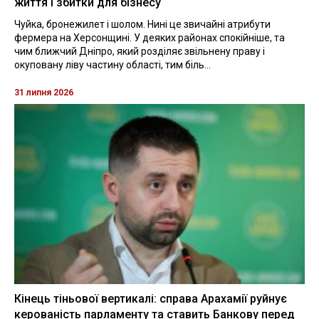
життя і збитки для бізнесу
Чуйка, бронежилет і шолом. Нині це звичайні атрибути
фермера на Херсонщині. У деяких районах спокійніше, та
чим ближчий Дніпро, який розділяє звільнену праву і
окуповану ліву частину області, тим біль...
31 липня 2026
Кінець тіньової вертикалі: справа Арахамії руйнує
керованість парламенту та ставить Банкову перед