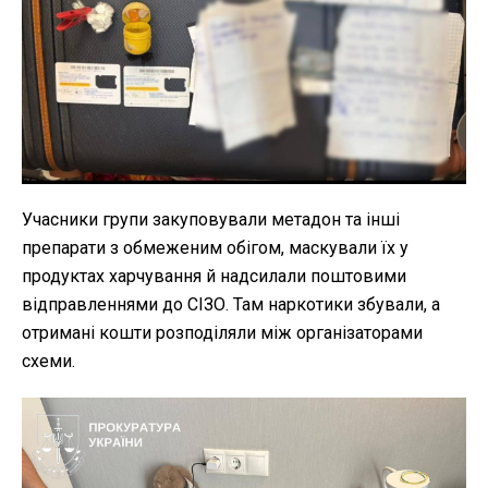
Учасники групи закуповували метадон та інші
препарати з обмеженим обігом, маскували їх у
продуктах харчування й надсилали поштовими
відправленнями до СІЗО. Там наркотики збували, а
отримані кошти розподіляли між організаторами
схеми.