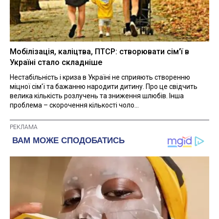
Мобілізація, каліцтва, ПТСР: створювати сім'ї в
Україні стало складніше
Нестабільність і криза в Україні не сприяють створенню
міцної сім'ї та бажанню народити дитину. Про це свідчить
велика кількість розлучень та зниження шлюбів. Інша
проблема – скорочення кількості чоло...