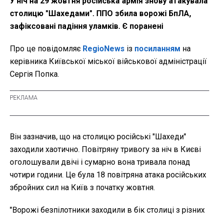
У ніч на 29 жовтня російська армія знову атакувала
столицю "Шахедами". ППО збила ворожі БпЛА,
зафіксовані падіння уламків. Є поранені
Про це повідомляє
RegioNews
із
посиланням
на
керівника Київської міської військової адміністрації
Сергія Попка.
Він зазначив, що на столицю російські "Шахеди"
заходили хаотично. Повітряну тривогу за ніч в Києві
оголошували двічі і сумарно вона тривала понад
чотири години. Це була 18 повітряна атака російських
збройних сил на Київ з початку жовтня.
"Ворожі безпілотники заходили в бік столиці з різних