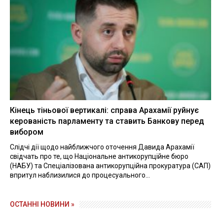
Кінець тіньової вертикалі: справа Арахамії руйнує
керованість парламенту та ставить Банкову перед
вибором
Слідчі дії щодо найближчого оточення Давида Арахамії
свідчать про те, що Національне антикорупційне бюро
(НАБУ) та Спеціалізована антикорупційна прокуратура (САП)
впритул наблизилися до процесуального...
ОСТАННІ НОВИНИ »