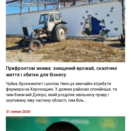
Прифронтові жнива: знищений врожай, скалічені
життя і збитки для бізнесу
Чуйка, бронежилет і шолом. Нині це звичайні атрибути
фермера на Херсонщині. У деяких районах спокійніше, та
чим ближчий Дніпро, який розділяє звільнену праву і
окуповану ліву частину області, тим біль...
31 липня 2026