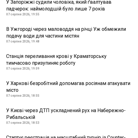
У Запоріжжі судили чоловіка, який ґвалтував
падчерок: наймолодшій було лише 7 років
07 серпня 2026, 19:55
В Ужгороді через маловоддя на річці Уж обмежили
подачу води для частини містян
07 серпня 2026, 19:48
Станція переливання крові у Краматорську
тимчасово призупиняє роботу
07 серпня 2026, 19:09
У Харкові безробітний допомагав росіянам атакувати
місто
07 серпня 2026, 18:55
У Києві через ДТП ускладнений рух на Набережно-
Рибальській
07 серпня 2026, 18:53
Стартує реєстрація на масштабний турнір із Counter-