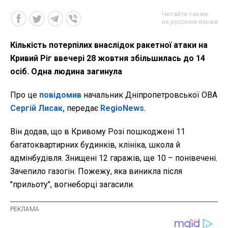
Читайте также
на русском языке
Кількість потерпілих внаслідок ракетної атаки на
Кривий Ріг ввечері 28 жовтня збільшилась до 14
осіб. Одна людина загинула
Про це
повідомив
начальник Дніпропетровської ОВА
Сергій Лисак,
передає
RegioNews
.
Він додав, що в
Кривому Розі пошкоджені 11
багатоквартирних будинків, клініка, школа й
адмінбудівля. Знищені 12 гаражів, ще 10 – понівечені.
Зачепило газогін. Пожежу, яка виникла після
"прильоту", вогнеборці загасили.