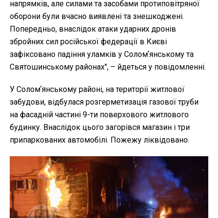
напрямків, але силами та засобами протиповітряної
оборони були вчасно виявлені та знешкоджені.
Попередньо, внаслідок атаки ударних дронів
збройних сил російської федерації в Києві
зафіксовано падіння уламків у Соломʼянському та
Святошинському районах", – йдеться у повідомленні.
У Соломʼянському районі, на території житлової
забудови, відбулася розгерметизація газової труби
на фасадній частині 9-ти поверхового житлового
будинку. Внаслідок цього загорівся магазин і три
припаркованих автомобілі. Пожежу ліквідовано.