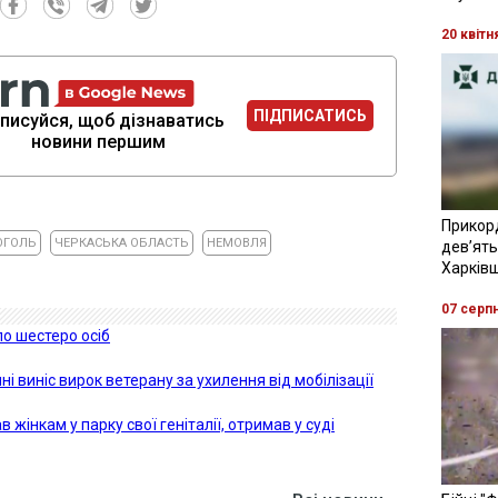
20 квітн
ПІДПИСАТИСЬ
писуйся, щоб дізнаватись
новини першим
Прикор
ОГОЛЬ
ЧЕРКАСЬКА ОБЛАСТЬ
НЕМОВЛЯ
девʼять
Харків
07 серп
о шестеро осіб
і виніс вирок ветерану за ухилення від мобілізації
 жінкам у парку свої геніталії, отримав у суді