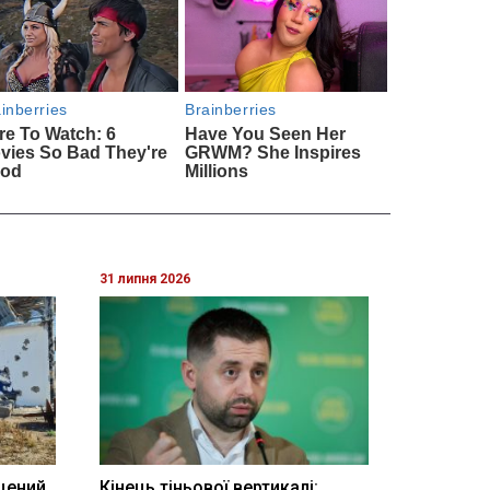
31 липня 2026
щений
Кінець тіньової вертикалі: