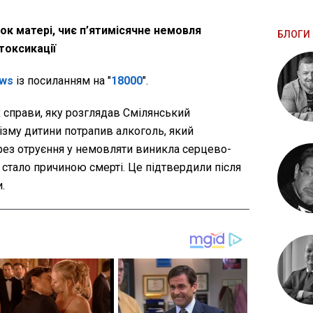
ок матері, чиє п’ятимісячне немовля
БЛОГИ 
токсикації
ws
із посиланням на "
18000
".
х справи, яку розглядав Смілянський
ізму дитини потрапив алкоголь, який
рез отруєння у немовляти виникла серцево-
і стало причиною смерті. Це підтвердили після
.