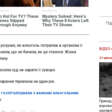
Пі
 розуміє, як алкоголь потрапив в організм її
ВІДЕО 
нила, що не бачила, як це сталося. Жінка
тину.
27 квітн
сила суд не карати її суворо.
арання терміном на один рік.
і
госпіталізували з важким алкогольним
у.
Прикор
ворожої
окупант