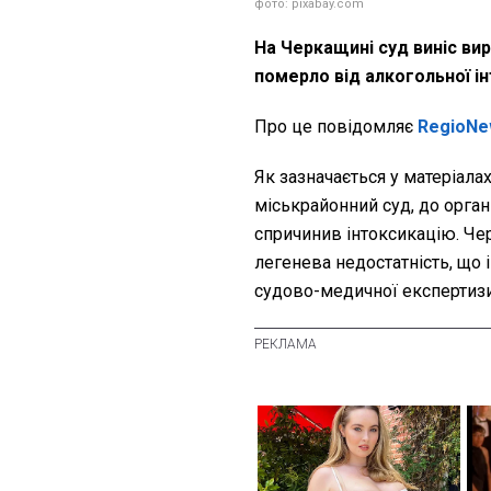
фото: pixabay.com
На Черкащині суд виніс вир
померло від алкогольної ін
Про це повідомляє
RegioNe
Як зазначається у матеріала
міськрайонний суд, до орган
спричинив інтоксикацію. Че
легенева недостатність, що 
судово-медичної експертизи