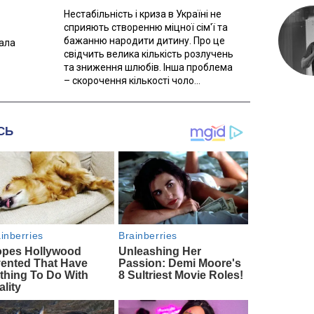
Нестабільність і криза в Україні не
сприяють створенню міцної сім'ї та
бажанню народити дитину. Про це
вала
свідчить велика кількість розлучень
та зниження шлюбів. Інша проблема
– скорочення кількості чоло...