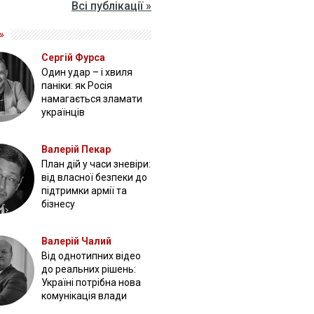
Всі публікації »
»
Сергій Фурса
Один удар – і хвиля
паніки: як Росія
намагається зламати
українців
Валерій Пекар
План дій у часи зневіри:
від власної безпеки до
підтримки армії та
бізнесу
Валерій Чалий
Від однотипних відео
до реальних рішень:
Україні потрібна нова
комунікація влади