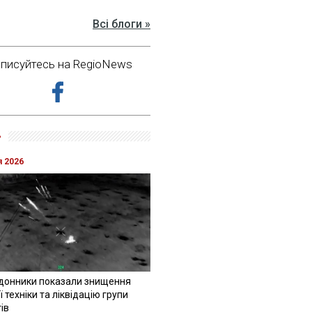
Всі блоги »
дписуйтесь на RegioNews
»
я 2026
донники показали знищення
 техніки та ліквідацію групи
ів