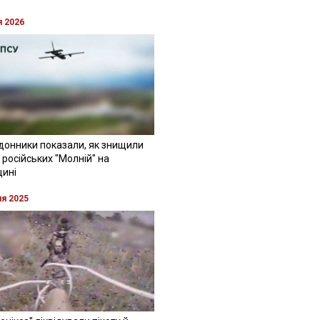
я 2026
донники показали, як знищили
 російських "Молній" на
щині
ня 2025