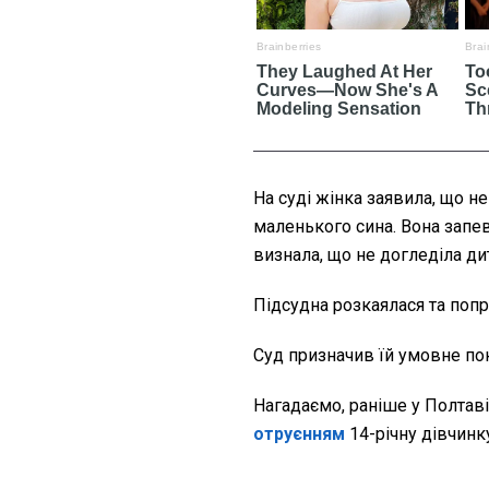
На суді жінка заявила, що не
маленького сина. Вона запев
визнала, що не догледіла ди
Підсудна розкаялася та попро
Суд призначив їй умовне пок
Нагадаємо, раніше у Полтав
отруєнням
14-річну дівчинк