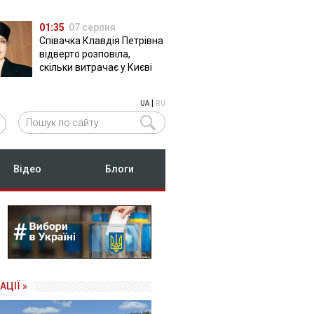
01:35
07 серпня
Співачка Клавдія Петрівна
відверто розповіла,
скільки витрачає у Києві
|
UA
RU
Відео
Блоги
АЦІЇ »