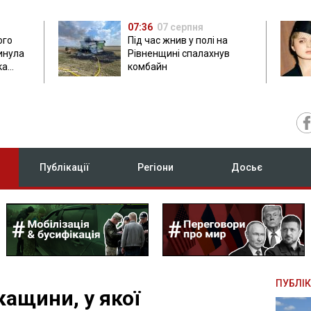
07:36
07 серпня
ого
Під час жнив у полі на
гинула
Рівненщині спалахнув
ка
комбайн
нок
Публікації
Регіони
Досьє
ПУБЛІК
ащини, у якої