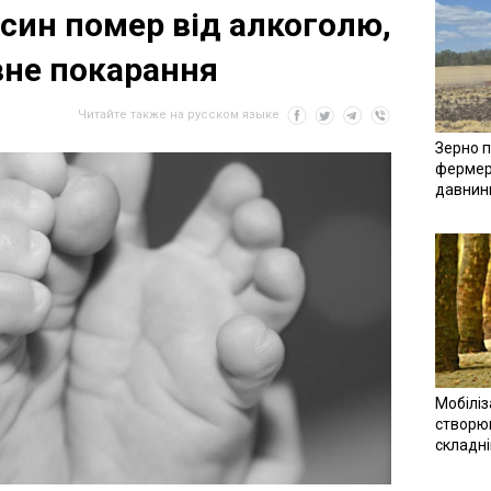
 син помер від алкоголю,
не покарання
Читайте также на русском языке
Зерно п
фермер
давнин
Мобіліз
створюв
складн