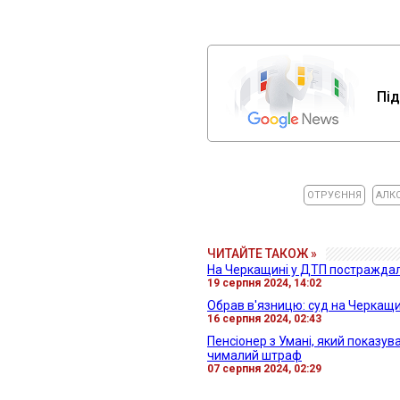
Під
ОТРУЄННЯ
АЛК
ЧИТАЙТЕ ТАКОЖ »
На Черкащині у ДТП постраждал
19 серпня 2024, 14:02
Обрав в'язницю: суд на Черкащин
16 серпня 2024, 02:43
Пенсіонер з Умані, який показував
чималий штраф
07 серпня 2024, 02:29