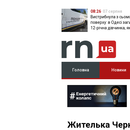
08:26
07 серпня
Вистрибнула з сьом
поверху: в Одесі за
12-річна дівчинка, я
приїхала на відпочи
Головна
Новини
Жителька Черк