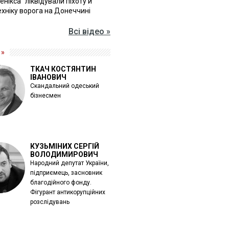
Фенікса" ліквідували піхоту й
хніку ворога на Донеччині
Всі відео »
 »
ТКАЧ КОСТЯНТИН
ІВАНОВИЧ
Скандальний одеський
бізнесмен
КУЗЬМІНИХ СЕРГІЙ
ВОЛОДИМИРОВИЧ
Народний депутат України,
підприємець, засновник
благодійного фонду.
Фігурант антикорупційних
розслідувань