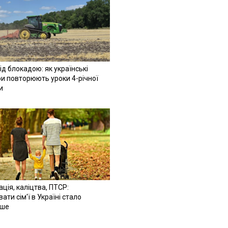
ід блокадою: як українські
и повторюють уроки 4-річної
и
ація, каліцтва, ПТСР:
ати сім'ї в Україні стало
іше