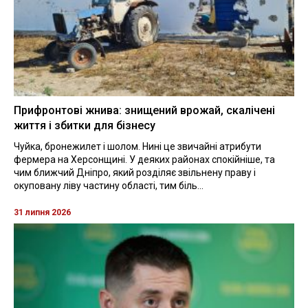
Прифронтові жнива: знищений врожай, скалічені
життя і збитки для бізнесу
Чуйка, бронежилет і шолом. Нині це звичайні атрибути
фермера на Херсонщині. У деяких районах спокійніше, та
чим ближчий Дніпро, який розділяє звільнену праву і
окуповану ліву частину області, тим біль...
31 липня 2026