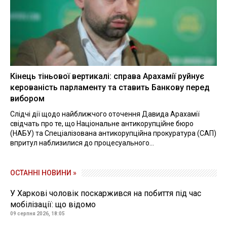
Кінець тіньової вертикалі: справа Арахамії руйнує
керованість парламенту та ставить Банкову перед
вибором
Слідчі дії щодо найближчого оточення Давида Арахамії
свідчать про те, що Національне антикорупційне бюро
(НАБУ) та Спеціалізована антикорупційна прокуратура (САП)
впритул наблизилися до процесуального...
ОСТАННІ НОВИНИ »
У Харкові чоловік поскаржився на побиття під час
мобілізації: що відомо
09 серпня 2026, 18:05