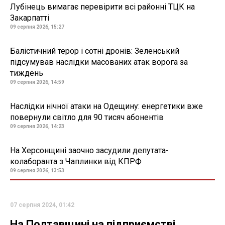
Лубінець вимагає перевірити всі районні ТЦК на
Закарпатті
09 серпня 2026, 15:27
Балістичний терор і сотні дронів: Зеленський
підсумував наслідки масованих атак ворога за
тиждень
09 серпня 2026, 14:59
Наслідки нічної атаки на Одещину: енергетики вже
повернули світло для 90 тисяч абонентів
09 серпня 2026, 14:23
На Херсонщині заочно засудили депутата-
колаборанта з Чаплинки від КПРФ
09 серпня 2026, 13:53
07 серпня 2024, 01:42
На Полтавщині на підприємстві