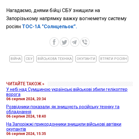
Нагадаємо, днями бійці СБУ знищили на
Запорізькому напрямку важку вогнеметну систему
росіян
ТОС-1А "Солнцепьок”.
ВІЙНА
СБУ
ВІЙСЬКОВА ТЕХНІКА
ОКУПАНТИ
ВТРАТИ РОСІЯН
ЧИТАЙТЕ ТАКОЖ »
У небі над Сумщиною українські військові збили гелікоптер
ворога
06 серпня 2024, 20:34
Розвідники показали, як знищують російську техніку та
обладнання
06 серпня 2024, 18:40
На Запоріжжі прикордонники знищили військові автівки
окупантів
06 серпня 2024, 15:35