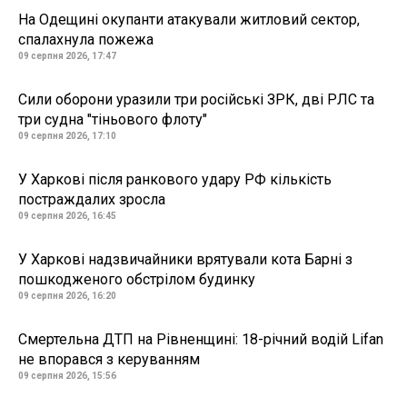
На Одещині окупанти атакували житловий сектор,
спалахнула пожежа
09 серпня 2026, 17:47
Сили оборони уразили три російські ЗРК, дві РЛС та
три судна "тіньового флоту"
09 серпня 2026, 17:10
У Харкові після ранкового удару РФ кількість
постраждалих зросла
09 серпня 2026, 16:45
У Харкові надзвичайники врятували кота Барні з
пошкодженого обстрілом будинку
09 серпня 2026, 16:20
Смертельна ДТП на Рівненщині: 18-річний водій Lifan
не впорався з керуванням
09 серпня 2026, 15:56