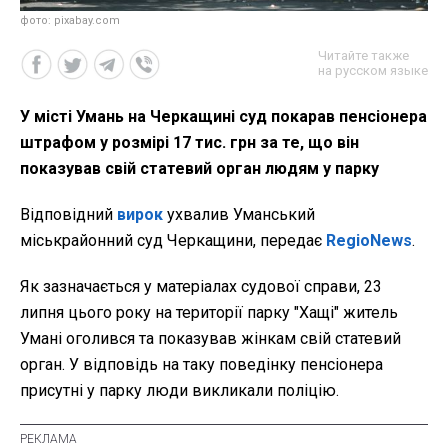
фото: pixabay.com
Читайте также
на русском языке
У місті Умань на Черкащині суд покарав пенсіонера
штрафом у розмірі 17 тис. грн за те, що він
показував свій статевий орган людям у парку
Відповідний
вирок
ухвалив Уманський
міськрайонний суд Черкащини, передає
RegioNews
.
Як зазначається у матеріалах судової справи, 23
липня цього року на території парку "Хащі" житель
Умані оголився та показував жінкам свій статевий
орган. У відповідь на таку поведінку пенсіонера
присутні у парку люди викликали поліцію.