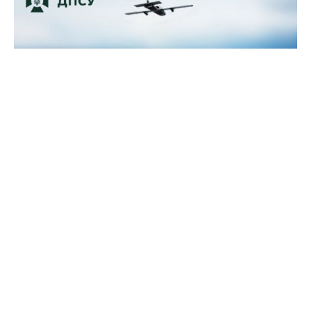
Прикордонники показали, як знищили девʼять російських
"Молній" на Харківщині
07 серпня 2025