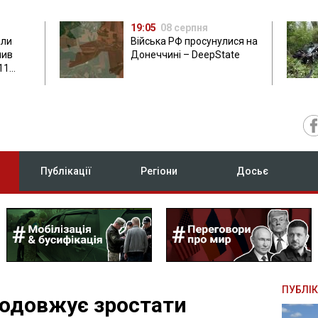
19:05
08 серпня
али
Війська РФ просунулися на
нив
Донеччині – DeepState
11
Публікації
Регіони
Досьє
ПУБЛІК
родовжує зростати