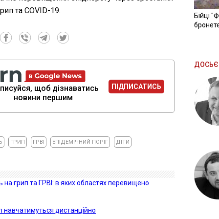
грип та COVID-19.
Бійці "
бронете
ДОСЬЄ
ПІДПИСАТИСЬ
писуйся, щоб дізнаватись
новини першим
Ь
ГРИП
ГРВІ
ЕПІДЕМІЧНИЙ ПОРІГ
ДІТИ
ь на грип та ГРВІ: в яких областях перевищено
іл навчатимуться дистанційно