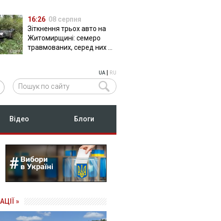
16:26
08 серпня
Зіткнення трьох авто на
Житомирщині: семеро
травмованих, серед них –
двоє дітей
|
UA
RU
Відео
Блоги
АЦІЇ »