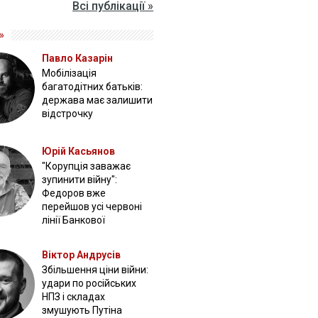
Всі публікації »
»
Павло Казарін
Мобілізація
багатодітних батьків:
держава має залишити
відстрочку
Юрій Касьянов
"Корупція заважає
зупинити війну":
Федоров вже
перейшов усі червоні
лінії Банкової
Віктор Андрусів
Збільшення ціни війни:
удари по російських
НПЗ і складах
змушують Путіна