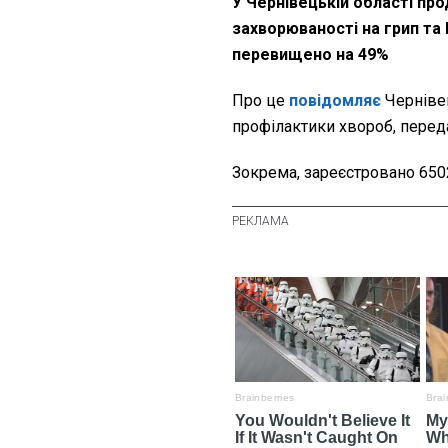
У Чернівецькій області пр
захворюваності на грип та 
перевищено на 49%
Про це
повідомляє
Черніве
профілактики хвороб, перед
Зокрема, зареєстровано 6502