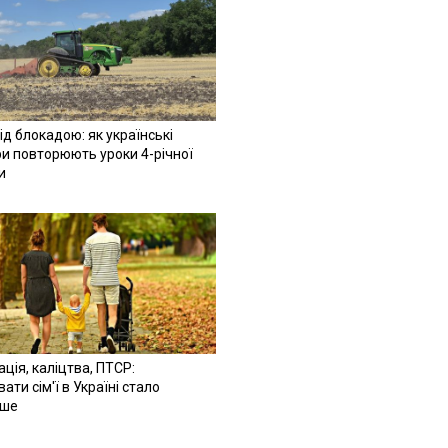
ід блокадою: як українські
и повторюють уроки 4-річної
и
ація, каліцтва, ПТСР:
ати сім'ї в Україні стало
іше