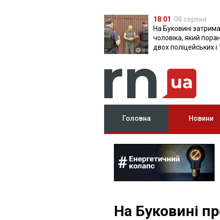
18:01
08 серпня
На Буковині затрим
чоловіка, який пора
двох поліцейських і 
днів ховався в лісі
Головна
Новини
На Буковині п