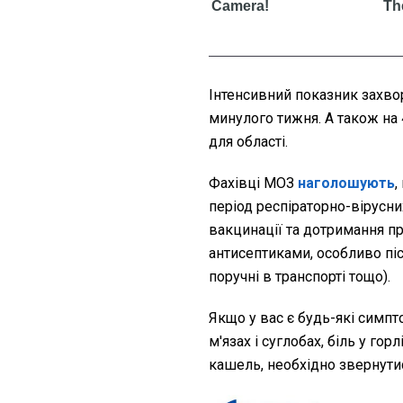
Інтенсивний показник захво
минулого тижня. А також на
для області.
Фахівці МОЗ
наголошують
,
період респіраторно-вірусн
вакцинації та дотримання пра
антисептиками, особливо піс
поручні в транспорті тощо).
Якщо у вас є будь-які симпто
м'язах і суглобах, біль у гор
кашель, необхідно звернутис