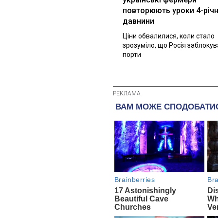
повторюють уроки 4-річн
давнини
Ціни обвалилися, коли стало
зрозуміло, що Росія заблоку
порти