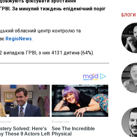
одовжують фіксувати зростання
ГРВІ. За минулий тиждень епідемічний поріг
БЛОГИ 
цький обласний центр контролю та
ає
RegioNews
.
 випадків ГРВІ, з них 4131 дитина (64%).