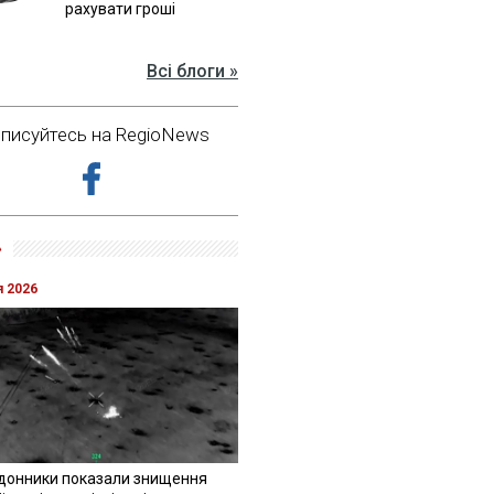
рахувати гроші
Всі блоги »
дписуйтесь на RegioNews
»
я 2026
донники показали знищення