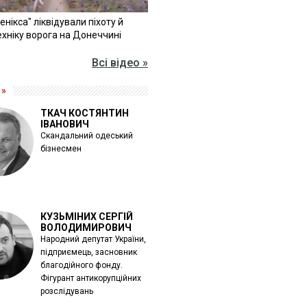
Фенікса" ліквідували піхоту й
хніку ворога на Донеччині
Всі відео »
 »
ТКАЧ КОСТЯНТИН
ІВАНОВИЧ
Скандальний одеський
бізнесмен
КУЗЬМІНИХ СЕРГІЙ
ВОЛОДИМИРОВИЧ
Народний депутат України,
підприємець, засновник
благодійного фонду.
Фігурант антикорупційних
розслідувань