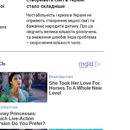
ої
стало складніше
Нестабільність і криза в Україні не
сприяють створенню міцної сім'ї та
бажанню народити дитину. Про це
вала
свідчить велика кількість розлучень
та зниження шлюбів. Інша проблема
– скорочення кількості чоло...