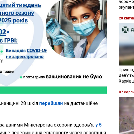
ворожої
окупант
20 квітн
Прикор
девʼять
Харків
07 серп
івненщині 28 шкіл
перейшли
на дистанційне
за даними Міністерства охорони здоров'я,
у 5
ачне перевищення епідпорогу через зростання