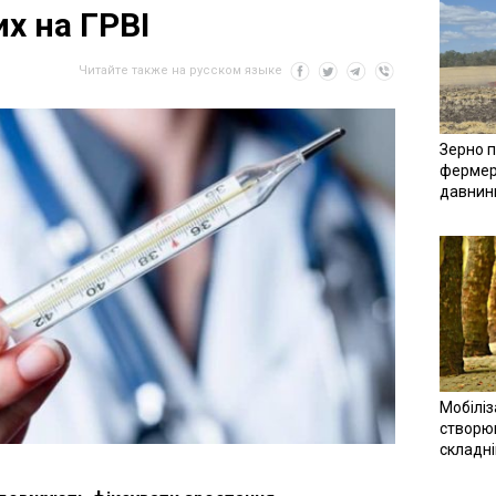
их на ГРВІ
Читайте также на русском языке
Зерно п
фермер
давнин
Мобіліз
створюв
складн