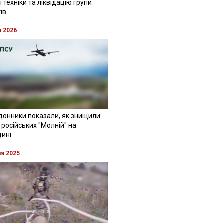
 техніки та ліквідацію групи
ів
я 2026
донники показали, як знищили
 російських "Молній" на
щині
ня 2025