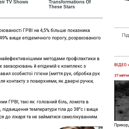
рюваності ГРВІ на 4,5% більше показника
Пі
 49% вище епідемічного порогу, розрахованого
 найефективнішими методами профілактики в
ВІДЕО 
их захворювань й епідемій є комплекс з
вил особистої гігієни (миття рук, обробка рук
27 квітн
ля контакту з поверхнями, як дверні ручки,
ми ГРВІ, такі як: головний біль, ломота в
лі, підвищення температури тіла до 38°с і вище
я до лікаря та не займатися самолікуванням.
Прикор