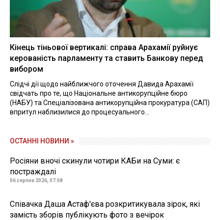
Кінець тіньової вертикалі: справа Арахамії руйнує
керованість парламенту та ставить Банкову перед
вибором
Слідчі дії щодо найближчого оточення Давида Арахамії
свідчать про те, що Національне антикорупційне бюро
(НАБУ) та Спеціалізована антикорупційна прокуратура (САП)
впритул наблизилися до процесуального...
ОСТАННІ НОВИНИ »
Росіяни вночі скинули чотири КАБи на Суми: є
постраждалі
06 серпня 2026, 07:08
Співачка Даша Астаф'єва розкритикувала зірок, які
замість зборів публікують фото з вечірок