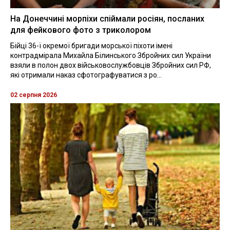
На Донеччині морпіхи спіймали росіян, посланих
для фейкового фото з триколором
Бійці 36-ї окремої бригади морської піхоти імені
контрадмірала Михайла Білинського Збройних сил України
взяли в полон двох військовослужбовців Збройних сил РФ,
які отримали наказ сфотографуватися з ро...
02 серпня 2026