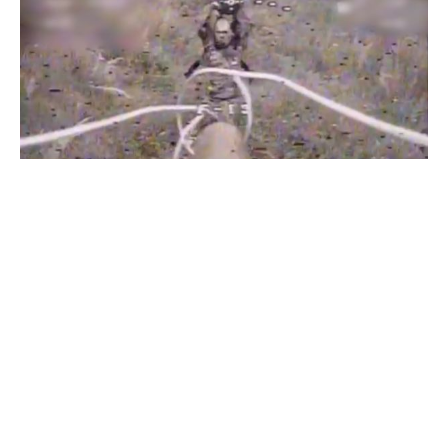
Бійці "Фенікса" ліквідували піхоту й бронетехніку ворога на
Донеччині
Всі відео »
ПУБЛІКАЦІЇ »