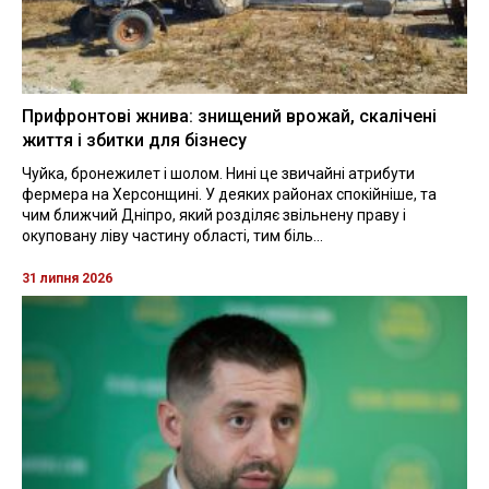
Прифронтові жнива: знищений врожай, скалічені
життя і збитки для бізнесу
Чуйка, бронежилет і шолом. Нині це звичайні атрибути
фермера на Херсонщині. У деяких районах спокійніше, та
чим ближчий Дніпро, який розділяє звільнену праву і
окуповану ліву частину області, тим біль...
31 липня 2026