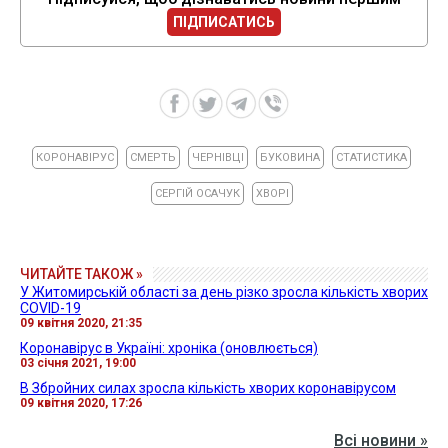
ПІДПИСАТИСЬ
КОРОНАВІРУС
СМЕРТЬ
ЧЕРНІВЦІ
БУКОВИНА
СТАТИСТИКА
СЕРГІЙ ОСАЧУК
ХВОРІ
ЧИТАЙТЕ ТАКОЖ »
У Житомирській області за день різко зросла кількість хворих
COVID-19
09 квітня 2020, 21:35
Коронавірус в Україні: хроніка (оновлюється)
03 січня 2021, 19:00
В Збройних силах зросла кількість хворих коронавірусом
09 квітня 2020, 17:26
Всі новини »