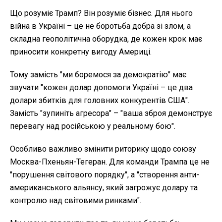
Що розуміє Трамп? Він розуміє бізнес. Для нього
війна в Україні – це не боротьба добра зі злом, а
складна геополітична оборудка, де кожен крок має
приносити конкретну вигоду Америці.
Тому замість "ми боремося за демократію" має
звучати "кожен долар допомоги Україні – це два
долари збитків для головних конкурентів США".
Замість "зупиніть агресора" – "ваша зброя демонструє
перевагу над російською у реальному бою".
Особливо важливо змінити риторику щодо союзу
Москва-Пхеньян-Тегеран. Для команди Трампа це не
"порушення світового порядку", а "створення анти-
американського альянсу, який загрожує долару та
контролю над світовими ринками".