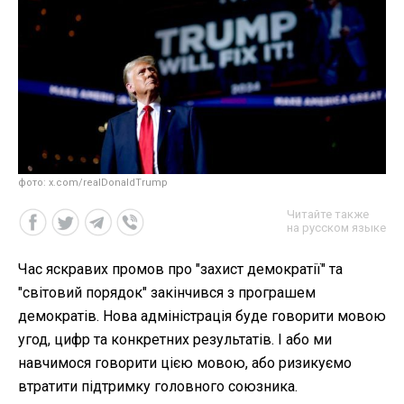
фото: x.com/realDonaldTrump
Читайте также
на русском языке
Час яскравих промов про "захист демократії" та
"світовий порядок" закінчився з програшем
демократів. Нова адміністрація буде говорити мовою
угод, цифр та конкретних результатів. І або ми
навчимося говорити цією мовою, або ризикуємо
втратити підтримку головного союзника.