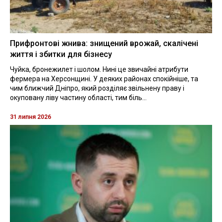
Прифронтові жнива: знищений врожай, скалічені
життя і збитки для бізнесу
Чуйка, бронежилет і шолом. Нині це звичайні атрибути
фермера на Херсонщині. У деяких районах спокійніше, та
чим ближчий Дніпро, який розділяє звільнену праву і
окуповану ліву частину області, тим біль...
31 липня 2026