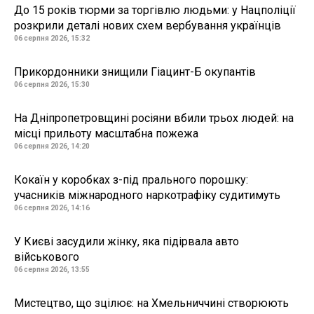
До 15 років тюрми за торгівлю людьми: у Нацполіції
розкрили деталі нових схем вербування українців
06 серпня 2026, 15:32
Прикордонники знищили Гіацинт-Б окупантів
06 серпня 2026, 15:30
На Дніпропетровщині росіяни вбили трьох людей: на
місці прильоту масштабна пожежа
06 серпня 2026, 14:20
Кокаїн у коробках з-під прального порошку:
учасників міжнародного наркотрафіку судитимуть
06 серпня 2026, 14:16
У Києві засудили жінку, яка підірвала авто
військового
06 серпня 2026, 13:55
Мистецтво, що зцілює: на Хмельниччині створюють