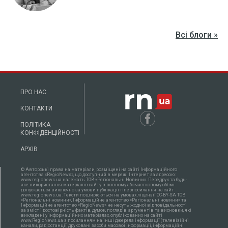
Всі блоги »
ПРО НАС
КОНТАКТИ
ПОЛІТИКА
КОНФІДЕНЦІЙНОСТІ
АРХІВ
© Авторські права на матеріали, розміщені на сайті Інформаційного
агентства «RegioNews», що доступний в мережі Інтернет за адресою:
www.regionews.ua належать ТОВ «Регіональні Новини». Передрук та будь-
яке використання матеріалів сайту в повному або частковому об'ємі
допускається виключно за умови публікації гіперпосилання на сайт
www.regionews.ua. Тексти поширюються нa умовах ліцензії CC-BY-SA ТОВ
«Регіональні новини», Інформаційне агентство «Регіональні новини» та
Інформаційне агентство «RegioNews» не несуть жодної відповідальності
за зміст і достовірність фактів, думок, поглядів, аргументів та висновки, які
викладені у інформаційних матеріалах, опублікованих на сайті
www.RegioNews.ua з посиланням на інші джерела інформації (телевізійні
канали, радіостанції, друковані засоби масової інформації, інформаційні