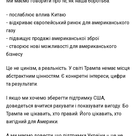
Ми маємо говорити про те, як наша боротьба:
- послаблює вплив Китаю
- відкриває європейський ринок для американського
газу
- підвищує продажі американської зброї
- створює нові можливості для американського
бізнесу
Це не цинізм, а реальність. У світі Трампа немає місця
абстрактним цінностям. Є конкретні інтереси, цифри
та результати.
І якщо ми хочемо зберегти підтримку США,
доведеться вчитися рахувати і показувати вигоду. Бо
Трампа не цікавить, хто правий. Його цікавить, хто
вигідний для Америки.
А ми маємо довести, що підтримка України – це не