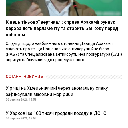
Кінець тіньової вертикалі: справа Арахамії руйнує
керованість парламенту та ставить Банкову перед
вибором
Слідчі дії щодо найближчого оточення Давида Арахамії
свідчать про те, що Національне антикорупційне бюро
(НАБУ) та Спеціалізована антикорупційна прокуратура (САП)
впритул наблизилися до процесуального...
ОСТАННІ НОВИНИ »
У річці на Хмельниччині через аномальну спеку
зафіксували масовий мор риби
06 серпня 2026, 15:59
У Харкові за 100 тисяч продали посаду в ДСНС
06 серпня 2026, 15:55