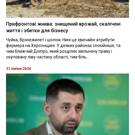
Прифронтові жнива: знищений врожай, скалічені
життя і збитки для бізнесу
Чуйка, бронежилет і шолом. Нині це звичайні атрибути
фермера на Херсонщині. У деяких районах спокійніше, та
чим ближчий Дніпро, який розділяє звільнену праву і
окуповану ліву частину області, тим біль...
31 липня 2026