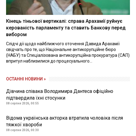
Кінець тіньової вертикалі: справа Арахамії руйнує
керованість парламенту та ставить Банкову перед
вибором
Слідчі дії щодо найближчого оточення Давида Арахамії
свідчать про те, що Національне антикорупційне бюро
(НАБУ) та Спеціалізована антикорупційна прокуратура (САП)
впритул наблизилися до процесуального...
ОСТАННІ НОВИНИ »
Дівчина співака Володимира Дантеса офіційно
підтвердила їхні стосунки
08 серпня 2026, 00:55
Відома українська акторка втратила чоловіка після
тяжкої хвороби
08 серпня 2026, 00:30