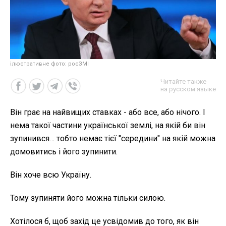
ілюстративне фото: росЗМІ
Читайте также
на русском языке
Він грає на найвищих ставках - або все, або нічого.
І
нема такої частини української землі, на якій би він
зупинився… тобто немає тієї "середини" на якій можна
домовитись і його зупинити.
Він хоче всю Україну.
Тому зупиняти його можна тільки силою.
Хотілося б, щоб захід це усвідомив до того, як він