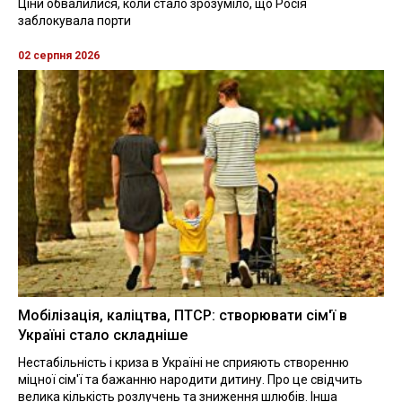
Ціни обвалилися, коли стало зрозуміло, що Росія
заблокувала порти
02 серпня 2026
Мобілізація, каліцтва, ПТСР: створювати сім'ї в
Україні стало складніше
Нестабільність і криза в Україні не сприяють створенню
міцної сім'ї та бажанню народити дитину. Про це свідчить
велика кількість розлучень та зниження шлюбів. Інша