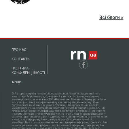
Всі блоги »
ПРО НАС
КОНТАКТИ
ПОЛІТИКА
КОНФІДЕНЦІЙНОСТІ
АРХІВ
© Авторські права на матеріали, розміщені на сайті Інформаційного
агентства «RegioNews», що доступний в мережі Інтернет за адресою:
www.regionews.ua належать ТОВ «Регіональні Новини». Передрук та будь-
яке використання матеріалів сайту в повному або частковому об'ємі
допускається виключно за умови публікації гіперпосилання на сайт
www.regionews.ua. Тексти поширюються нa умовах ліцензії CC-BY-SA ТОВ
«Регіональні новини», Інформаційне агентство «Регіональні новини» та
Інформаційне агентство «RegioNews» не несуть жодної відповідальності
за зміст і достовірність фактів, думок, поглядів, аргументів та висновки, які
викладені у інформаційних матеріалах, опублікованих на сайті
www.RegioNews.ua з посиланням на інші джерела інформації (телевізійні
канали, радіостанції, друковані засоби масової інформації, інформаційні
агентства, незалежні журналісти, інтернет-видання та інші інтернет-