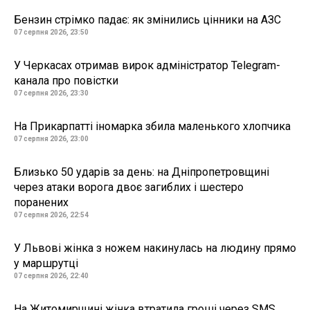
Бензин стрімко падає: як змінились цінники на АЗС
07 серпня 2026, 23:50
У Черкасах отримав вирок адміністратор Telegram-
канала про повістки
07 серпня 2026, 23:30
На Прикарпатті іномарка збила маленького хлопчика
07 серпня 2026, 23:00
Близько 50 ударів за день: на Дніпропетровщині
через атаки ворога двоє загиблих і шестеро
поранених
07 серпня 2026, 22:54
У Львові жінка з ножем накинулась на людину прямо
у маршрутці
07 серпня 2026, 22:40
На Житомирщині жінка втратила гроші через SMS