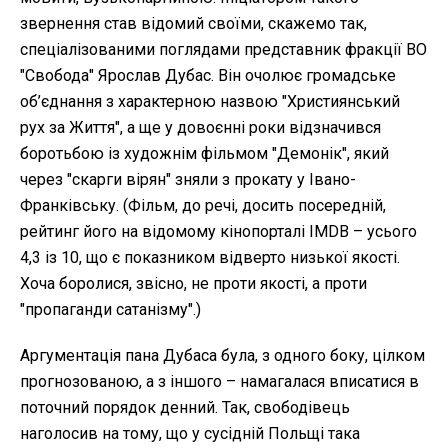
звернення став відомий своїми, скажемо так,
спеціалізованими поглядами представник фракції ВО
"Свобода" Ярослав Дубас. Він очолює громадське
об’єднання з характерною назвою "Християнський
рух за Життя", а ще у довоєнні роки відзначився
боротьбою із художнім фільмом "Демонік", який
через "скарги вірян" зняли з прокату у Івано-
Франківську. (Фільм, до речі, досить посередній,
рейтинг його на відомому кінопорталі IMDB – усього
4,3 із 10, що є показником відверто низької якості.
Хоча боролися, звісно, не проти якості, а проти
"пропаганди сатанізму".)
Аргументація пана Дубаса була, з одного боку, цілком
прогнозованою, а з іншого – намагалася вписатися в
поточний порядок денний. Так, свободівець
наголосив на тому, що у сусідній Польщі така