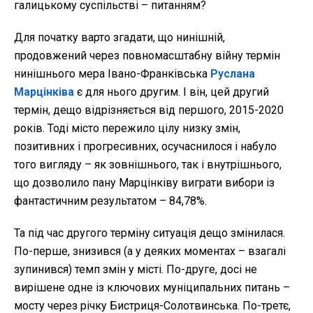
галицькому суспільстві – питанням?
Для початку варто згадати, що нинішній,
продовжений через повномасштабну війну термін
нинішнього мера Івано-Франківська
Руслана
Марцінківа
є для нього другим. І він, цей другий
термін, дещо відрізняється від першого, 2015-2020
років. Тоді місто пережило цілу низку змін,
позитивних і прогресивних, осучаснилося і набуло
того вигляду – як зовнішнього, так і внутрішнього,
що дозволило пану Марцінківу виграти вибори із
фантастичним результатом – 84,78%.
Та під час другого терміну ситуація дещо змінилася.
По-перше, знизився (а у деяких моментах – взагалі
зупинився) темп змін у місті. По-друге, досі не
вирішене одне із ключових муніципальних питань –
мосту через річку Бистриця-Солотвинська. По-третє,