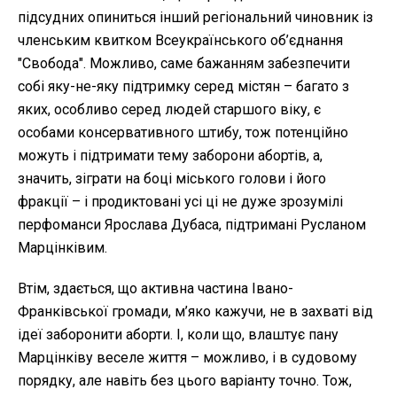
підсудних опиниться інший регіональний чиновник із
членським квитком Всеукраїнського об’єднання
"Свобода". Можливо, саме бажанням забезпечити
собі яку-не-яку підтримку серед містян – багато з
яких, особливо серед людей старшого віку, є
особами консервативного штибу, тож потенційно
можуть і підтримати тему заборони абортів, а,
значить, зіграти на боці міського голови і його
фракції – і продиктовані усі ці не дуже зрозумілі
перфоманси Ярослава Дубаса, підтримані Русланом
Марцінківим.
Втім, здається, що активна частина Івано-
Франківської громади, м’яко кажучи, не в захваті від
ідеї заборонити аборти. І, коли що, влаштує пану
Марцінківу веселе життя – можливо, і в судовому
порядку, але навіть без цього варіанту точно. Тож,