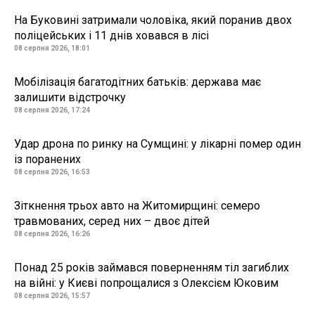
На Буковині затримали чоловіка, який поранив двох
поліцейських і 11 днів ховався в лісі
08 серпня 2026, 18:01
Мобілізація багатодітних батьків: держава має
залишити відстрочку
08 серпня 2026, 17:24
Удар дрона по ринку на Сумщині: у лікарні помер один
із поранених
08 серпня 2026, 16:53
Зіткнення трьох авто на Житомирщині: семеро
травмованих, серед них – двоє дітей
08 серпня 2026, 16:26
Понад 25 років займався поверненням тіл загиблих
на війні: у Києві попрощалися з Олексієм Юковим
08 серпня 2026, 15:57