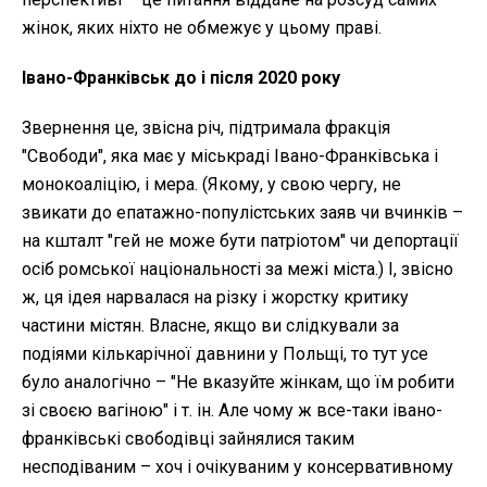
жінок, яких ніхто не обмежує у цьому праві.
Івано-Франківськ до і після 2020 року
Звернення це, звісна річ, підтримала фракція
"Свободи", яка має у міськраді Івано-Франківська і
монокоаліцію, і мера. (Якому, у свою чергу, не
звикати до епатажно-популістських заяв чи вчинків –
на кшталт "гей не може бути патріотом" чи депортації
осіб ромської національності за межі міста.) І, звісно
ж, ця ідея нарвалася на різку і жорстку критику
частини містян. Власне, якщо ви слідкували за
подіями кількарічної давнини у Польщі, то тут усе
було аналогічно – "Не вказуйте жінкам, що їм робити
зі своєю вагіною" і т. ін. Але чому ж все-таки івано-
франківські свободівці зайнялися таким
несподіваним – хоч і очікуваним у консервативному