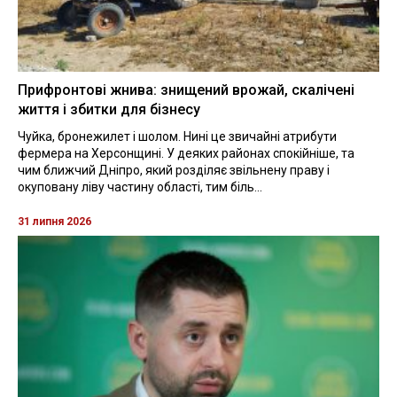
Прифронтові жнива: знищений врожай, скалічені
життя і збитки для бізнесу
Чуйка, бронежилет і шолом. Нині це звичайні атрибути
фермера на Херсонщині. У деяких районах спокійніше, та
чим ближчий Дніпро, який розділяє звільнену праву і
окуповану ліву частину області, тим біль...
31 липня 2026