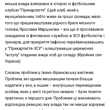
міська влада вляпалася в історію із футбольним
клубом "Прикарпаття". (Цей клуб, який є
муніципальним, тобто живе за гроші громади, мало
того що працевлаштував рідного брата міського
голови, Ярослава Марцінківа – він ще й прославився
скандалом із фіктивною службою в ЗСУ футболістів і
тренерів, для прикриття пафосно перейменувавшись
у "Прикарпаття-ЗСУ" і влаштувавши церемонію
"вступу" згаданих вище осіб до складу Збройних сил
України).
Словом, проблем у Івано-Франківську вистачає.
Проблем, які одним мешканцям почали більше
кидатися у вічі, а іншим – внутрішньо переміщеним
особам, яких у місті та регіоні немало – були помітні
практично з першого дня. Проблеми ці викликають
відповідну реакцію, яку влада так чи інакше відчуває