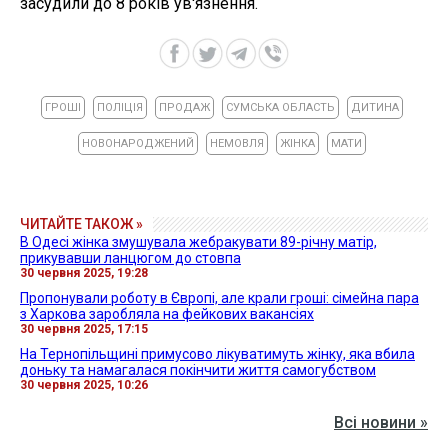
засудили до 8 років ув'язнення.
ГРОШІ
ПОЛІЦІЯ
ПРОДАЖ
СУМСЬКА ОБЛАСТЬ
ДИТИНА
НОВОНАРОДЖЕНИЙ
НЕМОВЛЯ
ЖІНКА
МАТИ
ЧИТАЙТЕ ТАКОЖ »
В Одесі жінка змушувала жебракувати 89-річну матір,
прикувавши ланцюгом до стовпа
30 червня 2025, 19:28
Пропонували роботу в Європі, але крали гроші: сімейна пара
з Харкова заробляла на фейкових вакансіях
30 червня 2025, 17:15
На Тернопільщині примусово лікуватимуть жінку, яка вбила
доньку та намагалася покінчити життя самогубством
30 червня 2025, 10:26
Всі новини »