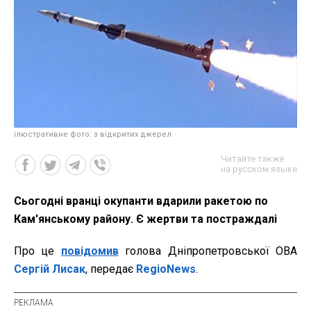
ілюстративне фото: з відкритих джерел
Читайте также
на русском языке
Сьогодні вранці окупанти вдарили ракетою по
Кам'янському району. Є жертви та постраждалі
Про це
повідомив
голова Дніпропетровської ОВА
Сергій Лисак
, передає
RegioNews
.