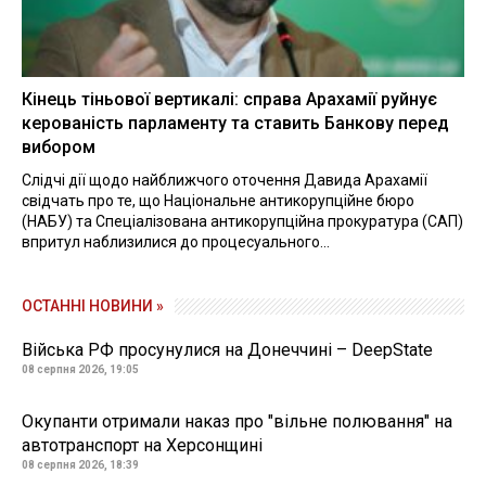
Кінець тіньової вертикалі: справа Арахамії руйнує
керованість парламенту та ставить Банкову перед
вибором
Слідчі дії щодо найближчого оточення Давида Арахамії
свідчать про те, що Національне антикорупційне бюро
(НАБУ) та Спеціалізована антикорупційна прокуратура (САП)
впритул наблизилися до процесуального...
ОСТАННІ НОВИНИ »
Війська РФ просунулися на Донеччині – DeepState
08 серпня 2026, 19:05
Окупанти отримали наказ про "вільне полювання" на
автотранспорт на Херсонщині
08 серпня 2026, 18:39