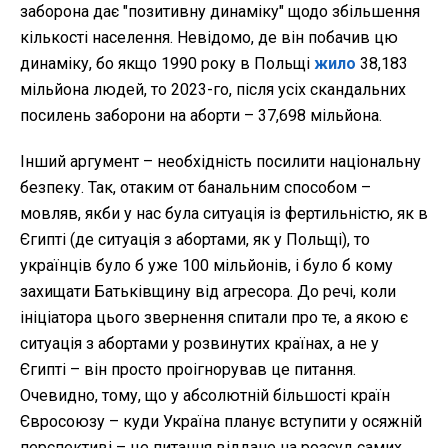
заборона дає "позитивну динаміку" щодо збільшення
кількості населення. Невідомо, де він побачив цю
динаміку, бо якщо 1990 року в Польщі
жило
38,183
мільйона людей, то 2023-го, після усіх скандальних
посилень заборони на аборти – 37,698 мільйона.
Інший аргумент – необхідність посилити національну
безпеку. Так, отаким от банальним способом –
мовляв, якби у нас була ситуація із фертильністю, як в
Єгипті (де ситуація з абортами, як у Польщі), то
українців було б уже 100 мільйонів, і було б кому
захищати Батьківщину від агресора. До речі, коли
ініціатора цього звернення спитали про те, а якою є
ситуація з абортами у розвинутих країнах, а не у
Єгипті – він просто проігнорував це питання.
Очевидно, тому, що у абсолютній більшості країн
Євросоюзу – куди Україна планує вступити у осяжній
перспективі – це питання віддане на розсуд самих