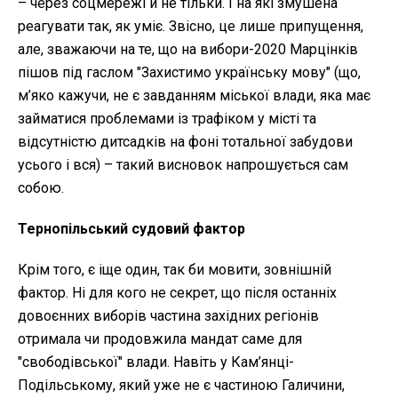
– через соцмережі й не тільки. І на які змушена
реагувати так, як уміє. Звісно, це лише припущення,
але, зважаючи на те, що на вибори-2020 Марцінків
пішов під гаслом "Захистимо українську мову" (що,
м’яко кажучи, не є завданням міської влади, яка має
займатися проблемами із трафіком у місті та
відсутністю дитсадків на фоні тотальної забудови
усього і вся) – такий висновок напрошується сам
собою.
Тернопільський судовий фактор
Крім того, є іще один, так би мовити, зовнішній
фактор. Ні для кого не секрет, що після останніх
довоєнних виборів частина західних регіонів
отримала чи продовжила мандат саме для
"свободівської" влади. Навіть у Кам’янці-
Подільському, який уже не є частиною Галичини,