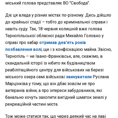
міський голова представляє ВО "Свобода".
Діє ця влада у різних містах по-різному. Десь дійшло
до крайньої стадії – тобто до кримінальної справи і
навіть суду. Так, 18 червня колишній вже голова
Тернопільської обласної ради Михайло Головко у
справі про хабар
отримав дев’ять років
позбавлення волі
, ще і з конфіскацією майна. Звісно,
Тернопіль – не Івано-Франківськ, але, скажімо, в
скандальній історії із нібито як будівництвом
реабілітаційного центру для військових на березі
міського озера самі військові
звинуватили
Руслана
Марцінківа у тому, що він дбає зовсім не про
ветеранів війни, а про інтереси забудовників, які
банально хочуть захопити вигідний шматок землі у
рекреаційній частині міста.
Тож може статися так, що через деякий час на лаві