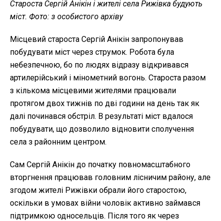
Староста Сергій Анікін​​​​​​​ і жителі села Рижівка будують
міст.
Фото: з особистого архіву
Місцевий староста Сергій Анікін запропонував
побудувати міст через струмок. Робота була
небезпечною, бо по людях відразу відкривався
артилерійський і мінометний вогонь. Староста разом
з кількома місцевими жителями працювали
протягом двох тижнів по дві години на день так як
далі починався обстріл. В результаті міст вдалося
побудувати, що дозволило відновити сполучення
села з районним центром.
Сам Сергій Анікін до початку повномасштабного
вторгнення працював головним лісничим району, але
згодом жителі Рижівки обрали його старостою,
оскільки в умовах війни чоловік активно займався
підтримкою односельців. Після того як через