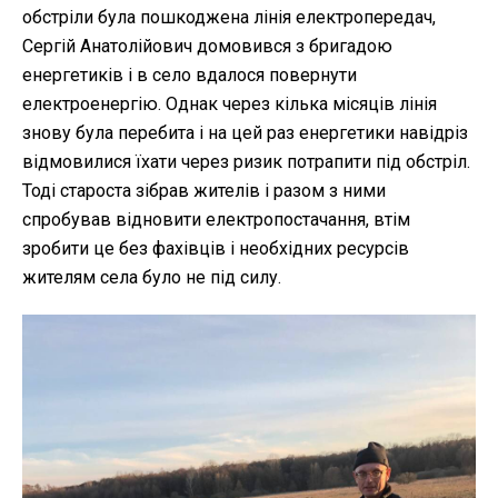
обстріли була пошкоджена лінія електропередач,
Сергій Анатолійович домовився з бригадою
енергетиків і в село вдалося повернути
електроенергію. Однак через кілька місяців лінія
знову була перебита і на цей раз енергетики навідріз
відмовилися їхати через ризик потрапити під обстріл.
Тоді староста зібрав жителів і разом з ними
спробував відновити електропостачання, втім
зробити це без фахівців і необхідних ресурсів
жителям села було не під силу.