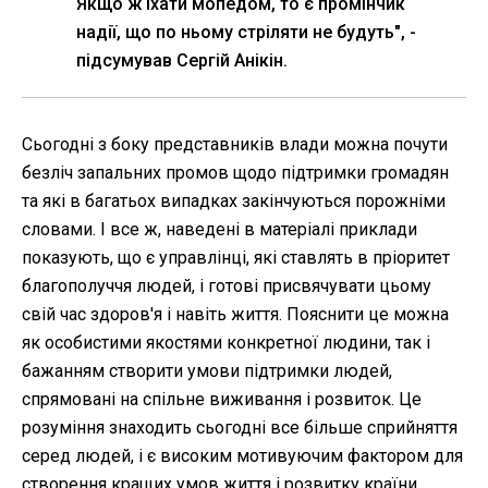
Якщо ж їхати мопедом, то є промінчик
надії, що по ньому стріляти не будуть", -
підсумував Сергій Анікін.
Сьогодні з боку представників влади можна почути
безліч запальних промов щодо підтримки громадян
та які в багатьох випадках закінчуються порожніми
словами. І все ж, наведені в матеріалі приклади
показують, що є управлінці, які ставлять в пріоритет
благополуччя людей, і готові присвячувати цьому
свій час здоров'я і навіть життя. Пояснити це можна
як особистими якостями конкретної людини, так і
бажанням створити умови підтримки людей,
спрямовані на спільне виживання і розвиток. Це
розуміння знаходить сьогодні все більше сприйняття
серед людей, і є високим мотивуючим фактором для
створення кращих умов життя і розвитку країни.