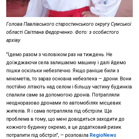
Голова Павлівського старостинського округу Сумської
області Світлана Федорченко. Фото: з особистого
архіву
"Їдемо разом з чоловіком раз на тиждень. Не
доїжджаючи села залишаємо машину і далі йдемо
пішки оскільки небезпечно. Якщо раніше били з
мінометів, то зараз основна небезпека — дрони. Вони
постійно літають над селом і більшу частину будинків
спалили саме за допомогою дронів. Потрапляли
неодноразово дронами по автомобілях місцевих
жителів. Я і сама потрапляла під обстріли. Ще
проблема в тому, що мені доводиться заходити до
кожного будинку окремо, а це додатковий ризик
потрапити під обстріл", — розповіла
RegioNews