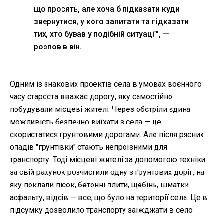
що просять, але хоча б підказати куди
звернутися, у кого запитати та підказати
тих, хто бував у подібній ситуації", —
розповів він.
Одним із знакових проектів села в умовах воєнного
часу староста вважає дорогу, яку самостійно
побудували місцеві жителі. Через обстріли єдина
можливість безпечно виїхати з села — це
скористатися ґрунтовими дорогами. Але після рясних
опадів "грунтівки" стають непроїзними для
транспорту. Тоді місцеві жителі за допомогою техніки
за свій рахунок розчистили одну з ґрунтових доріг, на
яку поклали пісок, бетонні плити, щебінь, шматки
асфальту, відсів — все, що було на території села. Це в
підсумку дозволило транспорту заїжджати в село