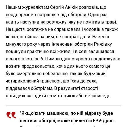
Нашим журналістам Сергій Анікін розповів, що
неодноразово потрапляв під обстріли. Один раз
навіть наступив на розтяжку, яку не помітив в траві.
На щастя, розтяжка не спрацювала і чоловік а також
жінка, що йшла за ним, не постраждали. Навесні
минулого року через інтенсивні обстріли Рижівку
покинули практично всі жителі і в селі залишалося
всього шість осіб. Цим людям староста продовжував
возити продовольство, хоча для нього самого це
було смертельно небезпечно, так як будь-який
чотириколісний транспорт, що їхав до села,
піддавався обстрілам. В результаті старості
доводилося їздити на мотоциклі або велосипеді.
"Якщо їхати машиною, по ній відразу буде
вестися обстріл, може прилетіти FPV-дрон.