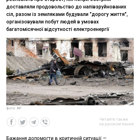
доставляли продовольство до напівзруйнованих
сіл, разом із земляками будували "дорогу життя",
організовували побут людей в умовах
багатомісячної відсутності електроенергії
фото: АP
Читайте также
на русском языке
Бажання допомогти в критичній ситуації —