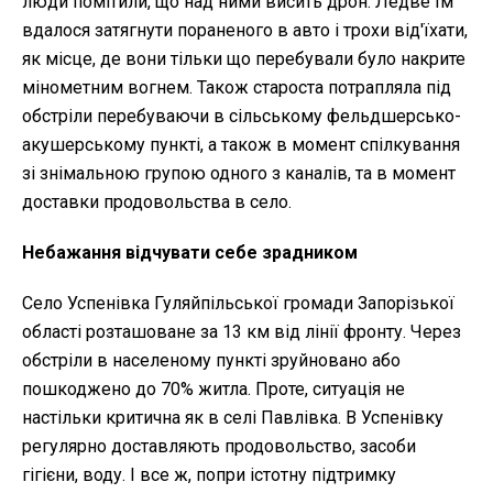
люди помітили, що над ними висить дрон. Ледве їм
вдалося затягнути пораненого в авто і трохи від'їхати,
як місце, де вони тільки що перебували було накрите
мінометним вогнем. Також староста потрапляла під
обстріли перебуваючи в сільському фельдшерсько-
акушерському пункті, а також в момент спілкування
зі знімальною групою одного з каналів, та в момент
доставки продовольства в село.
Небажання відчувати себе зрадником
Село Успенівка Гуляйпільської громади Запорізької
області розташоване за 13 км від лінії фронту. Через
обстріли в населеному пункті зруйновано або
пошкоджено до 70% житла. Проте, ситуація не
настільки критична як в селі Павлівка. В Успенівку
регулярно доставляють продовольство, засоби
гігієни, воду. І все ж, попри істотну підтримку