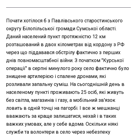
Почати хотілося б з Павлівського старостинського
округу Білопільської громади Сумської області.
Даний населений пункт протяжністю 12 км
розташований в двох кілометрах від кордону з РФ
через що піддавався обстрілу фактично з перших
днів повномасштабної війни. З початком "Курської
операції" в серпні минулого року село фактично було
знищене артилерією і спалене дронами, які
розливали запальну суміш. На сьогоднішній день в
населеному пункті проживають 25 осіб, які живуть
без світла, магазинів і газу, а мобільний зв'язок
ловить в одній точці на пагорбі. І все ж мешканці
вважають за краще залишатися, нехай і в таких
важких умовах, але у себе вдома. Оскільки ніякі
служби та волонтери в село через небезпеку