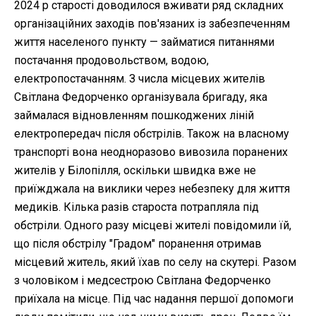
2024 р старості доводилося вживати ряд складних
організаційних заходів пов'язаних із забезпеченням
життя населеного пункту — займатися питаннями
постачання продовольством, водою,
електропостачанням. З числа місцевих жителів
Світлана Федорченко організувала бригаду, яка
займалася відновленням пошкоджених ліній
електропередач після обстрілів. Також на власному
транспорті вона неодноразово вивозила поранених
жителів у Білопілля, оскільки швидка вже не
приїжджала на виклики через небезпеку для життя
медиків. Кілька разів староста потрапляла під
обстріли. Одного разу місцеві жителі повідомили їй,
що після обстрілу "Градом" поранення отримав
місцевий житель, який їхав по селу на скутері. Разом
з чоловіком і медсестрою Світлана Федорченко
приїхала на місце. Під час надання першої допомоги