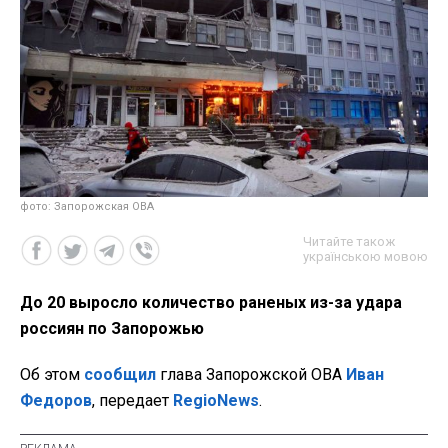
фото: Запорожская ОВА
Читайте також
українською мовою
До 20 выросло количество раненых из-за удара
россиян по Запорожью
Об этом
сообщил
глава Запорожской ОВА
Иван
Федоров
, передает
RegioNews
.