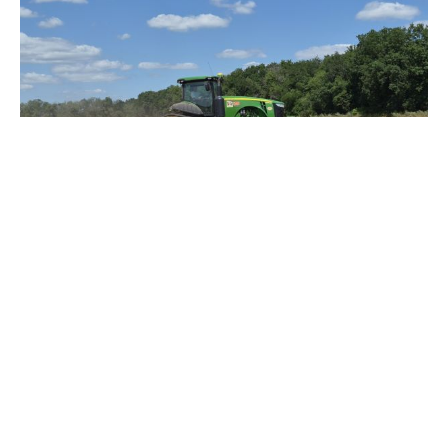
Зерно под блокадой: как украинские фермеры повторяют
уроки 4-летней давности