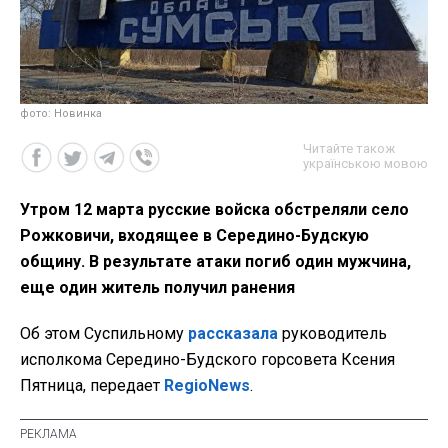
фото: Новинка
Читайте також
українською мовою
Утром 12 марта русские войска обстреляли село
Рожковичи, входящее в Середино-Будскую
общину. В результате атаки погиб один мужчина,
еще один житель получил ранения
Об этом Суспильному
рассказала
руководитель
исполкома Середино-Будского горсовета Ксения
Пятница, передает
RegioNews
.