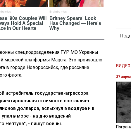
Подп
 воины спецподразделения ГУР МО Украины
ной морской платформы Magura. Это произошло
ВИДЕО 
рта в городе Новороссийск, где россияне
ого флота.
27 апре
й истребитель государства-агрессора
ориентировочная стоимость составляет
лионов долларов, вспыхнул в воздухе и в
 упал в море - на дно владений
о Нептуна", - пишут воины.
Погран