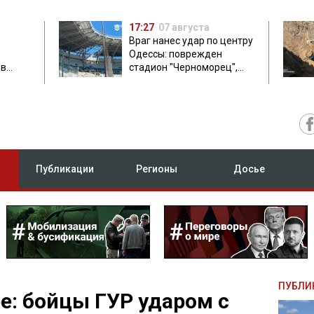
17:27
07 августа
Враг нанес удар по центру
Одессы: поврежден
ов
стадион "Черноморец",
 в чем
есть пострадавшая
Публикации
Регионы
Досье
ПУБЛИ
е: бойцы ГУР ударом с