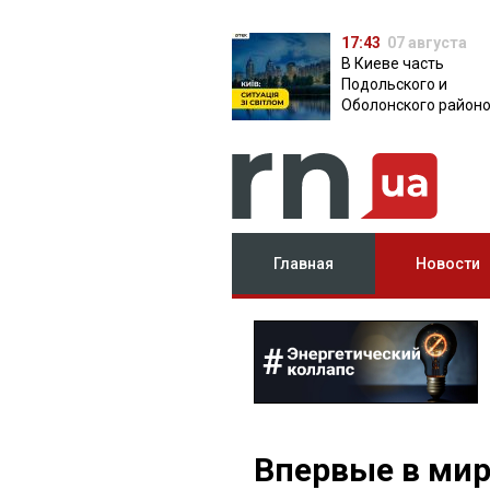
17:43
07 августа
В Киеве часть
Подольского и
Оболонского район
осталась без света:
причина
Главная
Новости
Впервые в мир