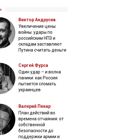
»
Виктор Андрусив
Увеличение цены
войны: удары по
российским НПЗ и
складам заставляют
Путина считать деньги
Сергей Фурса
Один удар – и волна
паники: как Россия
пытается сломать
украинцев
Валерий Пекар
План действий во
времена отчаяния: от
собственной
безопасности до
поддержки армии и