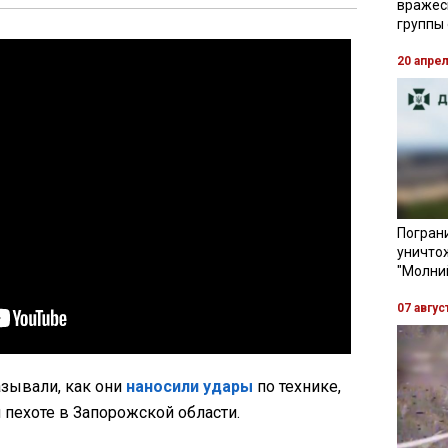
вражес
группы
20 апре
Пограни
уничто
"Молни
07 авгус
азывали, как они
наносили удары
по технике,
пехоте в Запорожской области.