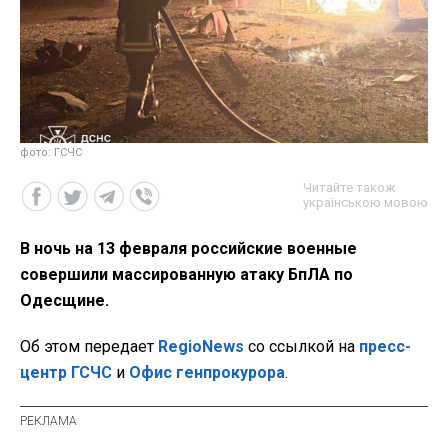
фото: ГСЧС
Читайте також
українською мовою
В ночь на 13 февраля российские военные
совершили массированную атаку БпЛА по
Одесщине.
Об этом передает
RegioNews
со ссылкой на
пресс-
центр ГСЧС
и
Офис генпрокурора
.