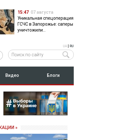
15:47
07 августа
Уникальная спецоперация
ГСЧС в Запорожье: саперы
уничтожили
полуторатонную
российскую авиабомбу
|
UA
RU
ФАБ-500
Видео
Блоги
КАЦИИ »