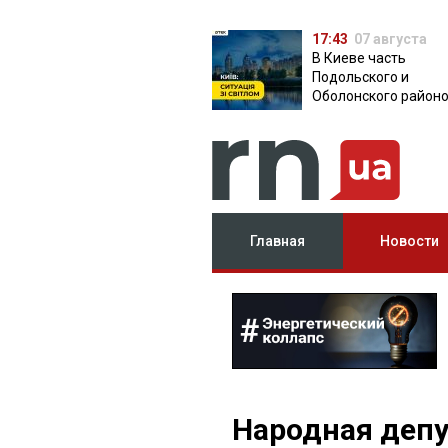
17:43
07 августа
В Киеве часть
Подольского и
Оболонского район
осталась без света:
причина
Главная
Новости
Народная деп