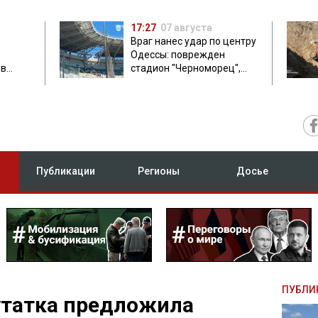
17:27
07 августа
Враг нанес удар по центру
Одессы: поврежден
ов
стадион "Черноморец",
 в чем
есть пострадавшая
Публикации
Регионы
Досье
ПУБЛИ
утатка предложила