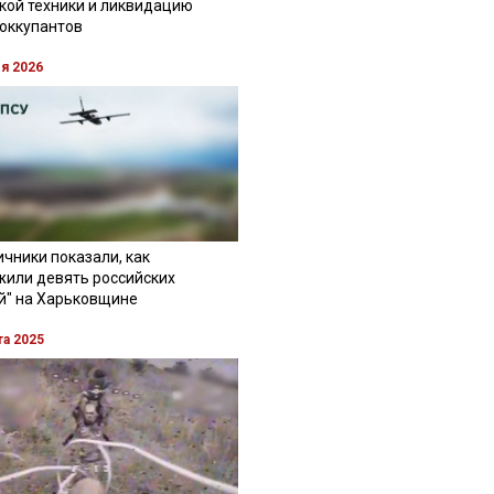
кой техники и ликвидацию
 оккупантов
ля 2026
чники показали, как
жили девять российских
й" на Харьковщине
та 2025