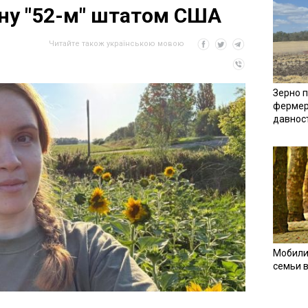
ну "52-м" штатом США
Читайте також українською мовою
Зерно п
фермер
давнос
Мобили
семьи 