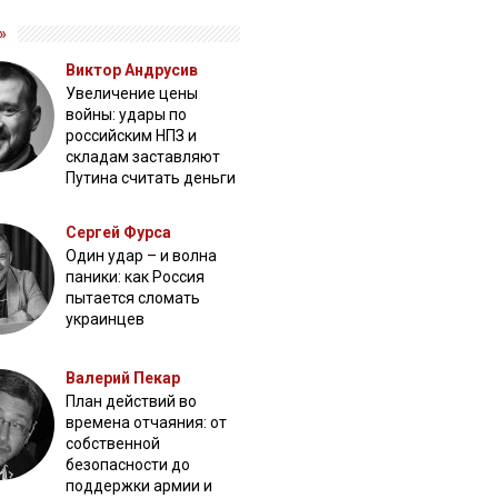
»
Виктор Андрусив
Увеличение цены
войны: удары по
российским НПЗ и
складам заставляют
Путина считать деньги
Сергей Фурса
Один удар – и волна
паники: как Россия
пытается сломать
украинцев
Валерий Пекар
План действий во
времена отчаяния: от
собственной
безопасности до
поддержки армии и