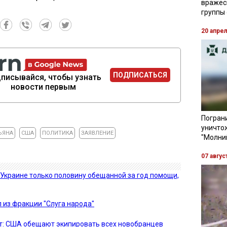
вражес
группы
20 апре
ПОДПИСАТЬСЯ
писывайся, чтобы узнать
новости первым
Пограни
уничто
ЬЯНА
США
ПОЛИТИКА
ЗАЯВЛЕНИЕ
"Молни
07 авгус
Украине только половину обещанной за год помощи,
из фракции "Слуга народа"
ет: США обещают экипировать всех новобранцев