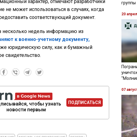
мационный характер, отмечают разработчики
группы
е не может использоваться в случаях, когда
20 апре
редоставить соответствующий документ.
ез несколько недель информацию из
вняют к военно-учетному документу,
 же юридическую силу, как и бумажный
ое свидетельство.
Пограни
уничто
"Молни
07 авгус
ПОДПИСАТЬСЯ
писывайся, чтобы узнать
новости первым