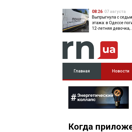
08:26
07 августа
Выпрыгнула с седь
этажа: в Одессе пог
12-летняя девочка,
приехавшая на отд
Главная
Новости
Когда приложе