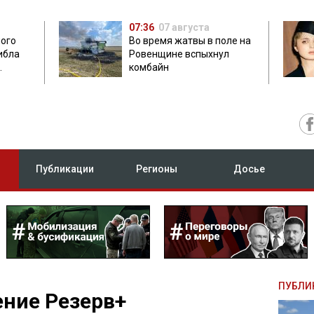
07:36
07 августа
мого
Во время жатвы в поле на
ибла
Ровенщине вспыхнул
комбайн
ых
Публикации
Регионы
Досье
ПУБЛИ
ние Резерв+