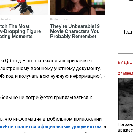
Подп
ся QR-код – это окончательно приравняет
ВИДЕО 
электронному военному учетному документу.
27 апре
R-код и получать всю нужную информацию", -
 больше не потребуется привязываться к
ь, что информация в мобильном приложении
Погран
рв+ не является официальным документом
, а
вражес