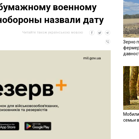
 бумажному военному
нобороны назвали дату
Читайте також українською мовою
Зерно п
фермер
давнос
Мобили
семьи 