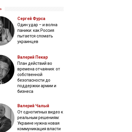
»
Сергей Фурса
Один удар – и волна
паники: как Россия
пытается сломать
украинцев
Валерий Пекар
План действий во
времена отчаяния: от
собственной
безопасности до
поддержки армии и
бизнеса
Валерий Чалый
От однотипных видео к
реальным решениям:
Украине нужна новая
коммуникация власти