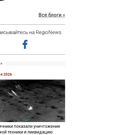
Все блоги »
исывайтесь на RegioNews
»
ля 2026
ичники показали уничтожение
кой техники и ликвидацию