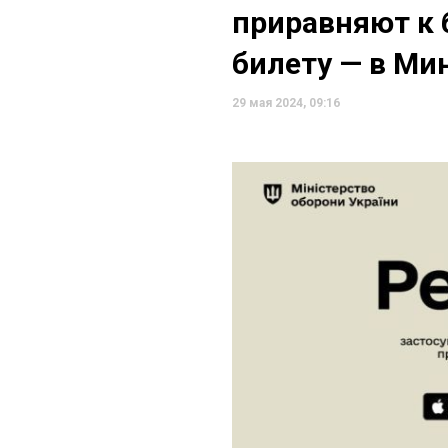
приравняют к
билету — в Ми
29 мая 2024, 09:16