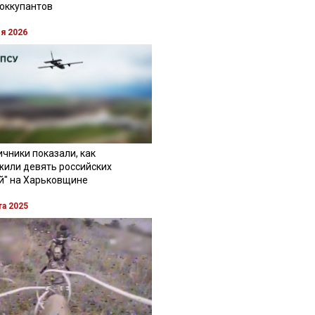
 оккупантов
ля 2026
чники показали, как
жили девять российских
й" на Харьковщине
та 2025