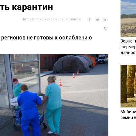
ть карантин
Читайте також українською мовою
ь регионов не готовы к ослаблению
Зерно п
фермер
давнос
Мобили
семьи 