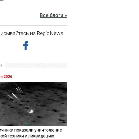
Все блоги »
исывайтесь на RegioNews
»
ля 2026
ичники показали уничтожение
кой техники и ликвидацию