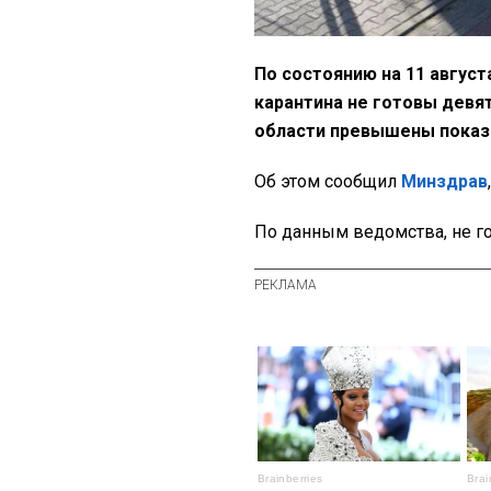
По состоянию на 11 авгус
карантина не готовы девят
области превышены показ
Об этом сообщил
М
инздрав
По данным ведомства, не го