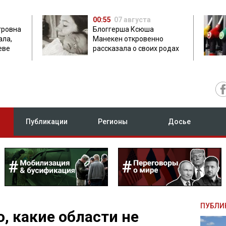
00:55
07 августа
тровна
Блоггерша Ксюша
ала,
Манекен откровенно
еве
рассказала о своих родах
Публикации
Регионы
Досье
ПУБЛИ
, какие области не