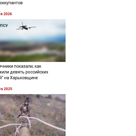
 оккупантов
ля 2026
чники показали, как
жили девять российских
й" на Харьковщине
та 2025