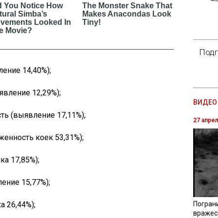
Подп
ение 14,40%);
явление 12,29%);
ВИДЕО 
ть (выявление 17,11%);
27 апре
женность коек 53,31%);
ка 17,85%);
ение 15,77%);
а 26,44%);
Погран
вражес