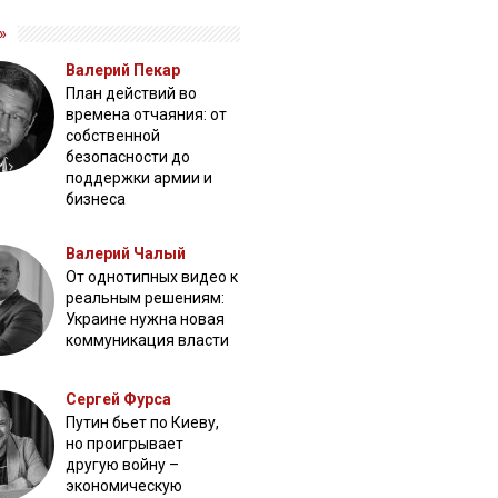
»
Валерий Пекар
План действий во
времена отчаяния: от
собственной
безопасности до
поддержки армии и
бизнеса
Валерий Чалый
От однотипных видео к
реальным решениям:
Украине нужна новая
коммуникация власти
Сергей Фурса
Путин бьет по Киеву,
но проигрывает
другую войну –
экономическую