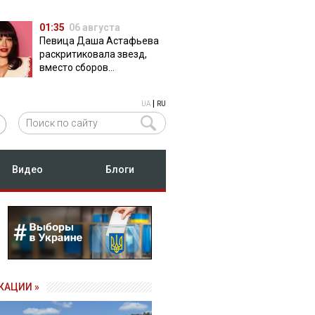
01:35
06 августа
Певица Даша Астафьева
раскритиковала звезд,
вместо сборов
публикующих фото с
вечеринок
|
UA
RU
Видео
Блоги
КАЦИИ »