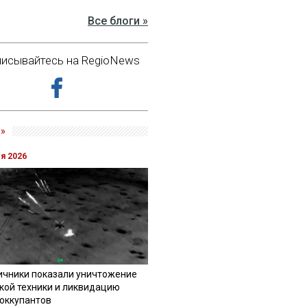
Все блоги »
исывайтесь на RegioNews
»
ля 2026
ичники показали уничтожение
кой техники и ликвидацию
 оккупантов