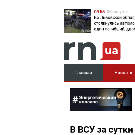
09:55
06 августа
Во Львовской облас
столкнулись автомо
один погибший, дво
травмированных
Главная
Новости
В ВСУ за сутк