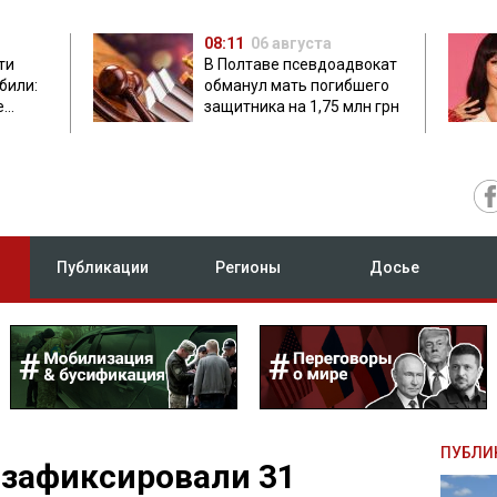
08:11
06 августа
ти
В Полтаве псевдоадвокат
били:
обманул мать погибшего
е
защитника на 1,75 млн грн
Публикации
Регионы
Досье
ПУБЛИ
и зафиксировали 31