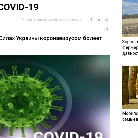
COVID-19
Читайте також українською мовою
Силах Украины коронавирусом болеет
Зерно п
фермер
давнос
Мобили
семьи 