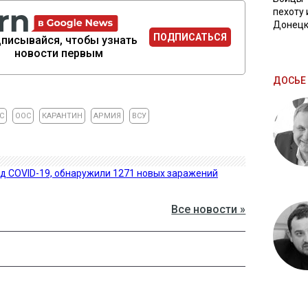
пехоту 
Донецк
ПОДПИСАТЬСЯ
писывайся, чтобы узнать
новости первым
ДОСЬЕ 
С
ООС
КАРАНТИН
АРМИЯ
ВСУ
д COVID-19, обнаружили 1271 новых заражений
Все новости »