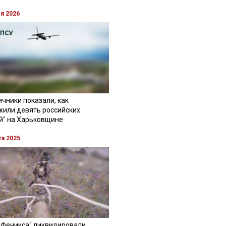
ля 2026
чники показали, как
жили девять российских
й" на Харьковщине
та 2025
"Феникса" ликвидировали