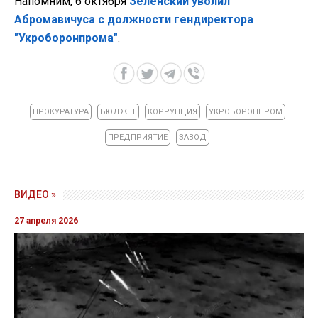
Напомним, 6 октября
Зеленский уволил
Абромавичуса с должности гендиректора
"Укроборонпрома"
.
ПРОКУРАТУРА
БЮДЖЕТ
КОРРУПЦИЯ
УКРОБОРОНПРОМ
ПРЕДПРИЯТИЕ
ЗАВОД
ВИДЕО »
27 апреля 2026