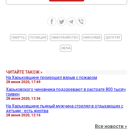
СМЕРТЬ
ПОЛИЦИЯ
САМОУБИЙСТВО
НИКОЛАЕВ
ДЕПУТАТ
ЖЕНА
ЧИТАЙТЕ ТАКОЖ »
На Харьковщине произошел взрыв с пожаром
28 июня 2020, 17:49
Харьковского чиновника подозревают в растрате 800 тысяч
гривен
28 июня 2020, 13:34
На Харьковщине пьяный мужчина стрелял в отдыхающих с
детьми - есть жертва
28 июня 2020, 12:16
Все новости »