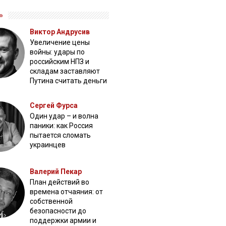
»
Виктор Андрусив
Увеличение цены
войны: удары по
российским НПЗ и
складам заставляют
Путина считать деньги
Сергей Фурса
Один удар – и волна
паники: как Россия
пытается сломать
украинцев
Валерий Пекар
План действий во
времена отчаяния: от
собственной
безопасности до
поддержки армии и