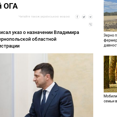
й ОГА
Читайте також українською мовою
исал указ о назначении Владимира
Зерно п
ернопольской областной
фермер
истрации
давнос
Мобили
семьи 