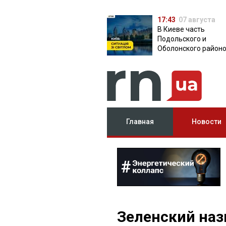
17:43
07 августа
В Киеве часть
Подольского и
Оболонского район
осталась без света:
причина
Главная
Новости
Зеленский наз