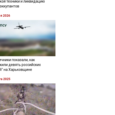
кой техники и ликвидацию
 оккупантов
ля 2026
чники показали, как
жили девять российских
й" на Харьковщине
та 2025