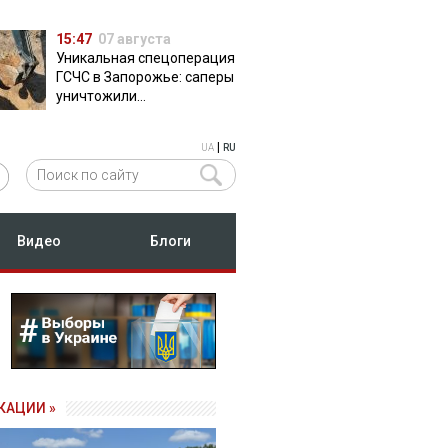
15:47
07 августа
Уникальная спецоперация
ГСЧС в Запорожье: саперы
уничтожили
полуторатонную
российскую авиабомбу
|
UA
RU
ФАБ-500
Видео
Блоги
КАЦИИ »