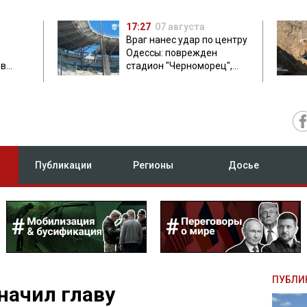
17:27
07 августа
Враг нанес удар по центру
Одессы: поврежден
ов
стадион "Черноморец",
 в чем
есть пострадавшая
Публикации
Регионы
Досье
ПУБЛИ
начил главу