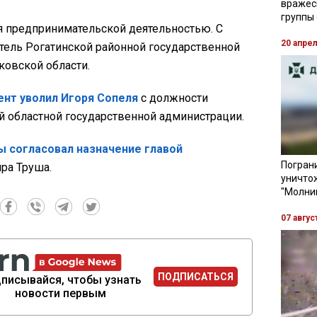
вражес
группы
я предпринимательской деятельностью. С
20 апре
атель Рогатинской районной государственной
овской области.
ент уволил Игоря Сопеля
с должности
й областной государственной администрации.
ы согласовал назначение главой
Пограни
ра Труша.
уничто
"Молни
07 авгус
ПОДПИСАТЬСЯ
писывайся, чтобы узнать
новости первым