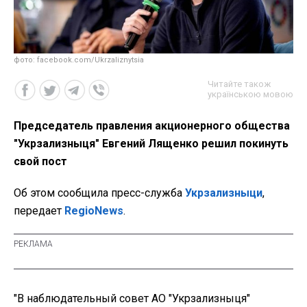
фото: facebook.com/Ukrzaliznytsia
Читайте також
українською мовою
Председатель правления акционерного общества
"Укрзализныця" Евгений Лященко решил покинуть
свой пост
Об этом сообщила пресс-служба
Укрзализныци
,
передает
RegioNews
.
"В наблюдательный совет АО "Укрзализныця"