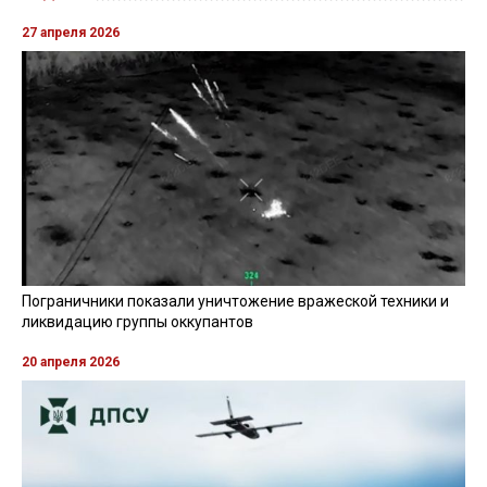
Россияне атаковали дроном
маршрутку в Херсоне: есть погибший и
раненые
Фото: ОВА
Читайте також
українською мовою
Во вторник, 16 июня, около 08:00 российские
войска атаковали с беспилотника маршрутный
автобус в Корабельном районе Херсона
Об этом передает
RegioNews
со ссылкой на главу
Херсонской ОВА
Александра Прокудина
и
Херсонскую ГВА
.