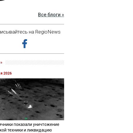
Все блоги »
исывайтесь на RegioNews
»
ля 2026
ичники показали уничтожение
кой техники и ликвидацию