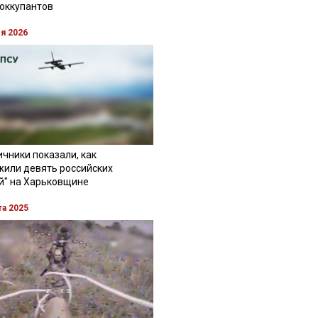
 оккупантов
ля 2026
чники показали, как
жили девять российских
й" на Харьковщине
та 2025