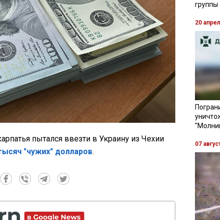
группы
20 апре
Пограни
уничто
"Молни
арпатья пытался ввезти в Украину из Чехии
07 авгус
тысяч "чужих" долларов
.