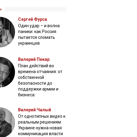
»
Сергей Фурса
Один удар – и волна
паники: как Россия
пытается сломать
украинцев
Валерий Пекар
План действий во
времена отчаяния: от
собственной
безопасности до
поддержки армии и
бизнеса
Валерий Чалый
От однотипных видео к
реальным решениям:
Украине нужна новая
коммуникация власти