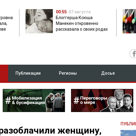
00:55
07 августа
тровна
Блоггерша Ксюша
ала,
Манекен откровенно
еве
рассказала о своих родах
Публикации
Регионы
Досье
ПУБЛИ
разоблачили женщину,