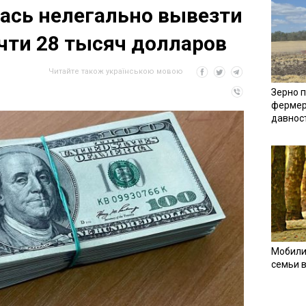
ась нелегально вывезти
чти 28 тысяч долларов
Читайте також українською мовою
Зерно п
фермер
давнос
Мобили
семьи 