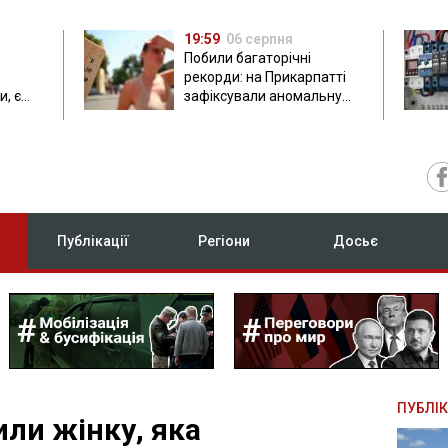
19:59
06 серпня
Побили багаторічні
рекорди: на Прикарпатті
, є
зафіксували аномальну
спеку до 37 градусів
Публікації
Регіони
Досьє
ПУБЛІК
ли жінку, яка