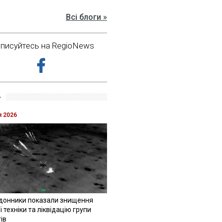
Всі блоги »
дписуйтесь на RegioNews
»
я 2026
донники показали знищення
 техніки та ліквідацію групи
ів