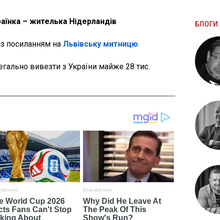
аїнка – жителька Нідерландів
БЛОГИ 
із посиланням на
Львівську митницю
.
егально вивезти з України майже 28 тис.