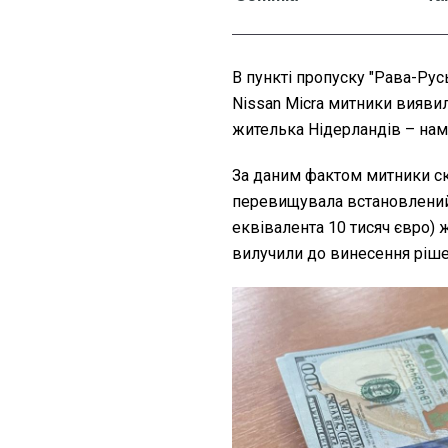
В пункті пропуску "Рава-Рус
Nissan Micra митники виявили
жителька Нідерландів – нам
За даним фактом митники скл
перевищувала встановлений 
еквівалента 10 тисяч євро) ж
вилучили до винесення рішен