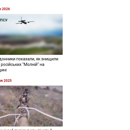
я 2026
донники показали, як знищили
 російських "Молній" на
щині
ня 2025