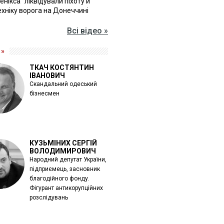
Фенікса" ліквідували піхоту й
хніку ворога на Донеччині
Всі відео »
 »
ТКАЧ КОСТЯНТИН
ІВАНОВИЧ
Скандальний одеський
бізнесмен
КУЗЬМІНИХ СЕРГІЙ
ВОЛОДИМИРОВИЧ
Народний депутат України,
підприємець, засновник
благодійного фонду.
Фігурант антикорупційних
розслідувань