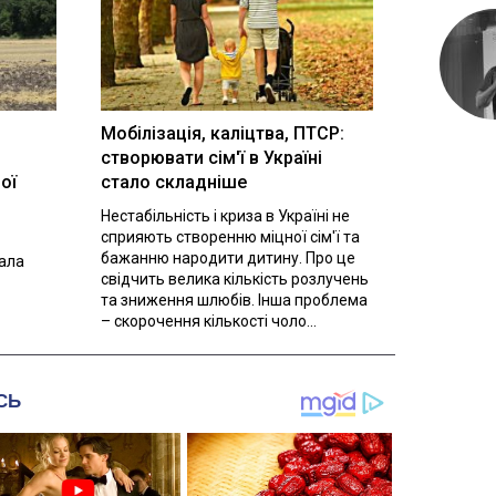
Мобілізація, каліцтва, ПТСР:
створювати сім'ї в Україні
ої
стало складніше
Нестабільність і криза в Україні не
сприяють створенню міцної сім'ї та
бажанню народити дитину. Про це
вала
свідчить велика кількість розлучень
та зниження шлюбів. Інша проблема
– скорочення кількості чоло...