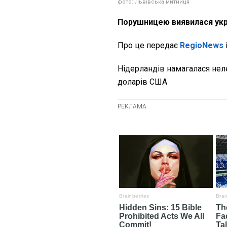
фото: Львівська митниця
Порушницею виявилася укр
Про це передає
RegioNews
Нідерландів намагалася нел
доларів США