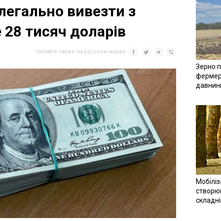
легально вивезти з
 28 тисяч доларів
Читайте также на русском языке
Зерно п
фермер
давнин
Мобіліз
створюв
складн