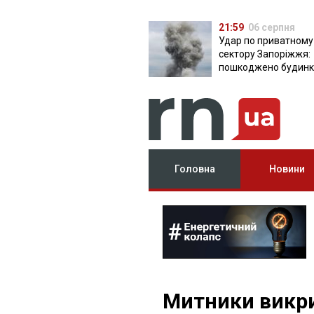
21:59
06 серпня
Удар по приватному
сектору Запоріжжя:
пошкоджено будинки
постраждала
Головна
Новини
Митники викри