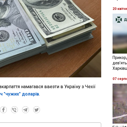
20 квітн
Прикор
девʼять
Харків
07 серп
карпаття намагався ввезти в Україну з Чехії
ч "чужих" доларів
.