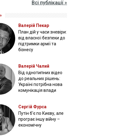
Всі публікації »
»
Валерій Пекар
План дій у часи зневіри:
від власної безпеки до
підтримки армії та
бізнесу
Валерій Чалий
Від однотипних відео
до реальних рішень:
Україні потрібна нова
комунікація влади
Сергій Фурса
Путін б'є по Києву, але
програє іншу війну –
економічну