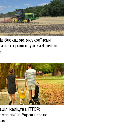
ід блокадою: як українські
и повторюють уроки 4-річної
и
ація, каліцтва, ПТСР:
ати сім'ї в Україні стало
іше