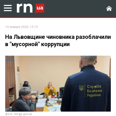
10 января 2025, 15:19
На Львовщине чиновника разоблачили
в "мусорной" коррупции
фото: lviv.gp.gov.ua