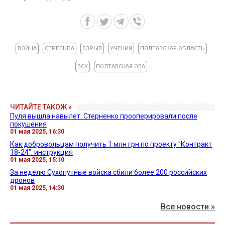
ВОЙНА
СТРЕЛЬБА
ВЗРЫВ
УЧЕНИЯ
ПОЛТАВСКАЯ ОБЛАСТЬ
ВСУ
ПОЛТАВСКАЯ ОВА
ЧИТАЙТЕ ТАКОЖ »
Пуля вышла навылет: Стерненко прооперировали после
покушения
01 мая 2025, 16:30
Как добровольцам получить 1 млн грн по проекту "Контракт
18-24": инструкция
01 мая 2025, 15:10
За неделю Сухопутные войска сбили более 200 российских
дронов
01 мая 2025, 14:30
Все новости »