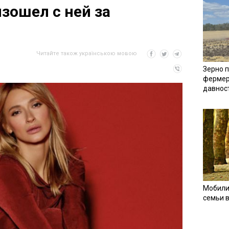
зошел с ней за
Читайте також українською мовою
Зерно п
фермер
давнос
Мобили
семьи 