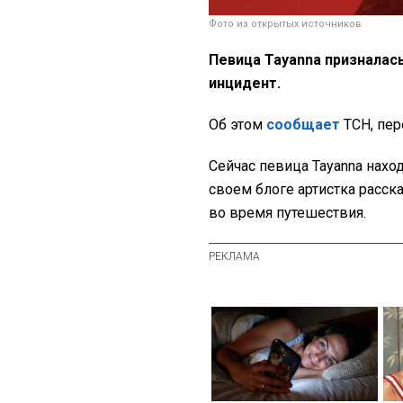
Фото из открытых источников
Певица Tayanna призналась
инцидент.
Об этом
сообщает
ТСН, пе
Сейчас певица Tayanna нахо
своем блоге артистка расск
во время путешествия.