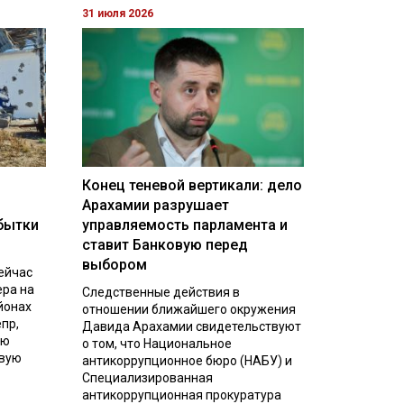
31 июля 2026
Конец теневой вертикали: дело
Арахамии разрушает
бытки
управляемость парламента и
ставит Банковую перед
выбором
ейчас
ера на
Следственные действия в
йонах
отношении ближайшего окружения
пр,
Давида Арахамии свидетельствуют
ую
о том, что Национальное
евую
антикоррупционное бюро (НАБУ) и
Специализированная
антикоррупционная прокуратура