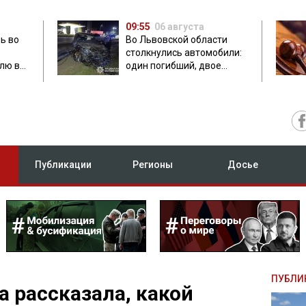
09:55
06 августа
ь во
Во Львовской области
столкнулись автомобили:
лю в
один погибший, двое
травмированных
Публикации
Регионы
Досье
ПУБЛИ
a рассказала, какой