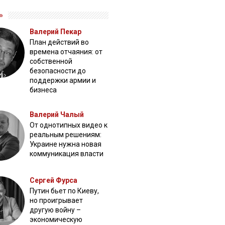
»
Валерий Пекар
План действий во
времена отчаяния: от
собственной
безопасности до
поддержки армии и
бизнеса
Валерий Чалый
От однотипных видео к
реальным решениям:
Украине нужна новая
коммуникация власти
Сергей Фурса
Путин бьет по Киеву,
но проигрывает
другую войну –
экономическую