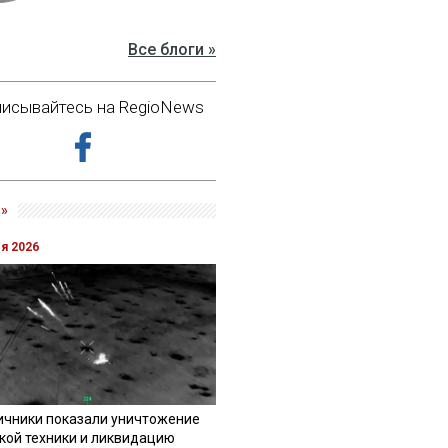
Все блоги »
исывайтесь на RegioNews
»
ля 2026
ичники показали уничтожение
кой техники и ликвидацию