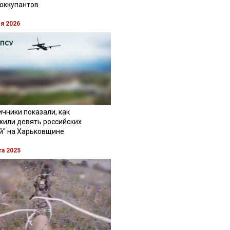
 оккупантов
ля 2026
чники показали, как
жили девять российских
й" на Харьковщине
та 2025