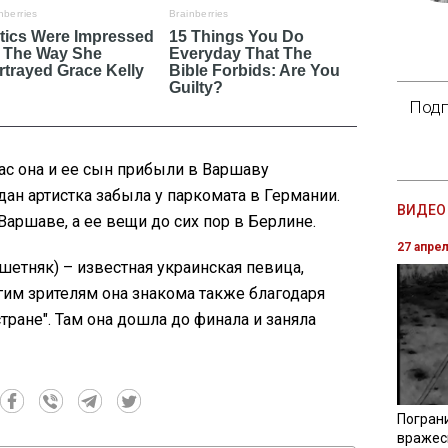
Подп
час она и ее сын прибыли в Варшаву
дан артистка забыла у паркомата в Германии.
ВИДЕО 
 Варшаве, а ее вещи до сих пор в Берлине.
27 апре
Решетняк) – известная украинская певица,
гим зрителям она знакома также благодаря
стране". Там она дошла до финала и заняла
Погран
вражес