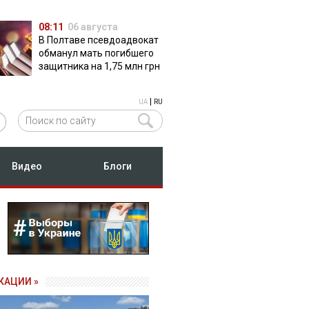
08:11
06 августа
В Полтаве псевдоадвокат
обманул мать погибшего
защитника на 1,75 млн грн
|
UA
RU
Видео
Блоги
КАЦИИ »