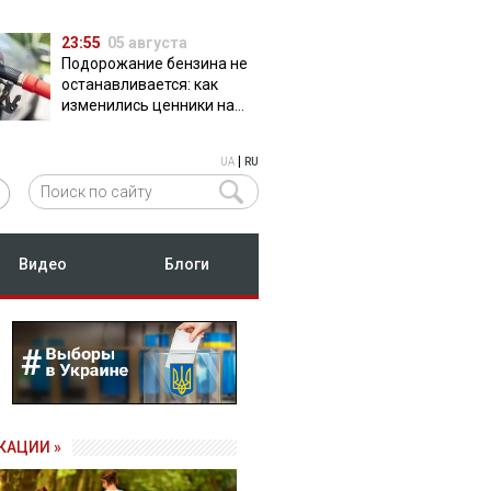
23:55
05 августа
Подорожание бензина не
останавливается: как
изменились ценники на
АЗС
|
UA
RU
Видео
Блоги
КАЦИИ »