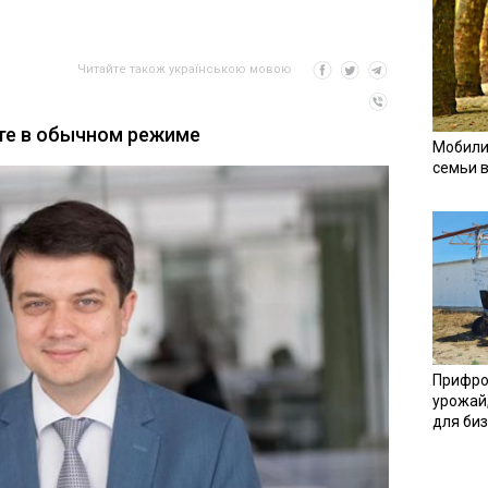
Читайте також українською мовою
те в обычном режиме
Мобили
семьи 
Прифро
урожай
для би