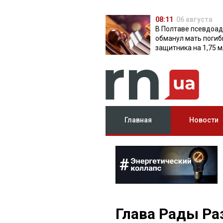
08:11
06 августа
В Полтаве псевдоа
обманул мать поги
защитника на 1,75 м
Главная
Новости
Глава Рады Ра