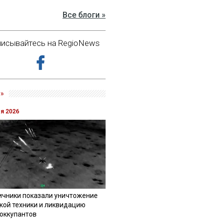
Все блоги »
исывайтесь на RegioNews
»
ля 2026
ичники показали уничтожение
кой техники и ликвидацию
 оккупантов