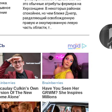
енка.
это обычные атрибуты фермера на
рывное
Херсонщине. В некоторых районах
ение
спокойнее, но чем ближе Днепр,
разделяющий освобожденную
правую и оккупированную левую
часть области, т...