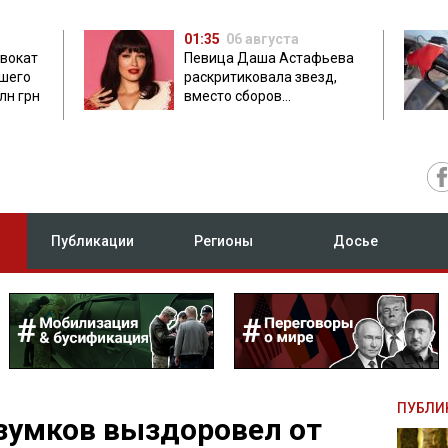
01:35
06 августа
двокат
Певица Даша Астафьева
бшего
раскритиковала звезд,
лн грн
вместо сборов
публикующих фото с
вечеринок
Публикации
Регионы
Досье
ПУБЛИ
зумков выздоровел от