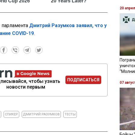
20 апре
р парламента
Дмитрий Разумков заявил, что у
ание COVID-19
.
Пограни
уничто
"Молни
ПОДПИСАТЬСЯ
писывайся, чтобы узнать
07 авгус
новости первым
СПИКЕР
ДМИТРИЙ РАЗУМКОВ
ТЕСТЫ
Бойцы 