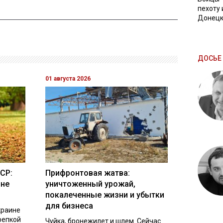
пехоту 
Донецк
ДОСЬЕ 
01 августа 2026
СР:
Прифронтовая жатва:
ине
уничтоженный урожай,
покалеченные жизни и убытки
для бизнеса
краине
репкой
Чуйка, бронежилет и шлем. Сейчас