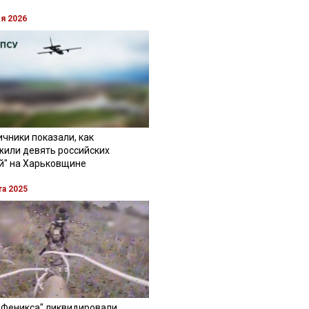
ля 2026
чники показали, как
жили девять российских
й" на Харьковщине
та 2025
"Феникса" ликвидировали