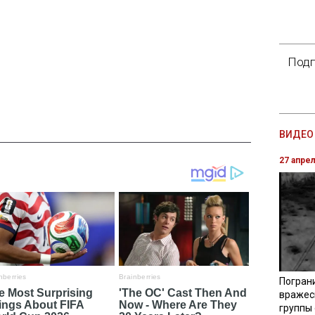
Подп
ВИДЕО 
27 апре
Погран
вражес
группы