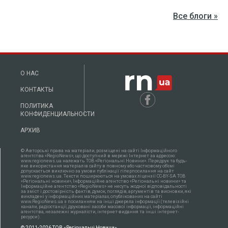
Все блоги »
О НАС
КОНТАКТЫ
ПОЛИТИКА
КОНФИДЕНЦИАЛЬНОСТИ
АРХИВ
© Авторські права на матеріали, розміщені на сайті Інформаційного
агентства «RegioNews», що доступний в мережі Інтернет за адресою:
www.regionews.ua належать ТОВ «Регіональні Новини». Передрук та будь-
яке використання матеріалів сайту в повному або частковому об'ємі
допускається виключно за умови публікації гіперпосилання на сайт
www.regionews.ua. Тексти поширюються нa умовах ліцензії CC-BY-SA ТОВ
«Регіональні новини», Інформаційне агентство «Регіональні новини» та
Інформаційне агентство «RegioNews» не несуть жодної відповідальності
за зміст і достовірність фактів, думок, поглядів, аргументів та висновки, які
викладені у інформаційних матеріалах, опублікованих на сайті
www.RegioNews.ua з посиланням на інші джерела інформації (телевізійні
канали, радіостанції, друковані засоби масової інформації, інформаційні
агентства, незалежні журналісти, інтернет-видання та інші інтернет-
ресурси).
© 2011-2026 ТОВ «Регіональні Новини»